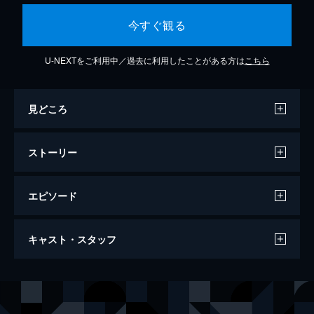
今すぐ観る
U-NEXTをご利用中／過去に利用したことがある方は
こちら
見どころ
ストーリー
エピソード
舞台「滄海天記 陽炎篇」
キャスト・スタッフ
134分
出演
正木郁
高崎翔太