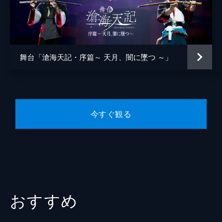
舞台「滄海天記・序篇～ 天月、闇に墜つ ～」
今すぐ観る
おすすめ