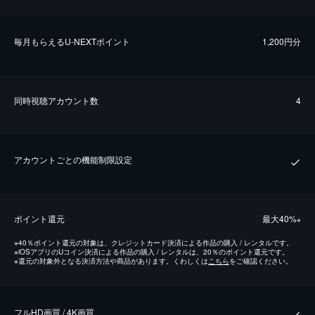
毎⽉もらえるU-NEXTポイント
1,200円分
同時視聴アカウント数
4
アカウントごとの機能制限設定
ポイント還元
最⼤40%
※
※
40％ポイント還元の対象は、クレジットカード決済による作品の購入 / レンタルです。
※
iOSアプリのUコイン決済による作品の購入 / レンタルは、20％のポイント還元です。
※
還元の対象外となる決済方法や商品があります。くわしくは
こちら
をご確認ください。
フルHD画質 / 4K画質