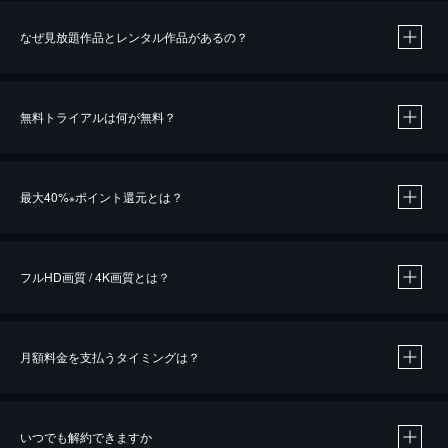
なぜ見放題作品とレンタル作品があるの？
無料トライアルは何が無料？
※
最大40%
ポイント還元とは？
※
※
作品によって必要なポイントが異なります。
フルHD画質 / 4K画質とは？
月額料金を支払うタイミングは？
※
40％ポイント還元の対象は、クレジットカード決済による作品の購入 / レンタルです。
※
iOSアプリのUコイン決済による作品の購入 / レンタルは、20％のポイント還元です。
※
還元の対象外となる決済方法や商品があります。くわしくは
こちら
をご確認ください。
いつでも解約できますか