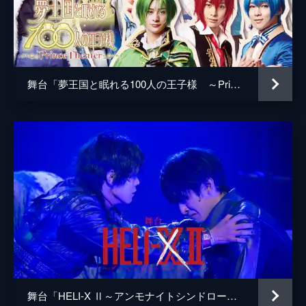
舞台「夢王国と眠れる100人の王子様 ～Prince Theater～」
舞台「HELI-X Ⅱ～アンモナイトシンドローム～」