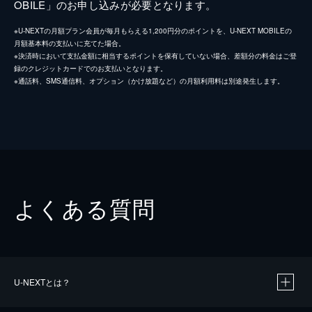
OBILE」のお申し込みが必要となります。
※U-NEXTの月額プラン会員が毎月もらえる1,200円分のポイントを、U-NEXT MOBILEの
月額基本料の支払いに充てた場合。
※決済時において支払金額に相当するポイントを保有していない場合、差額分の料金はご登
録のクレジットカードでのお支払いとなります。
※通話料、SMS通信料、オプション（かけ放題など）の月額利用料は別途発生します。
よくある質問
U-NEXTとは？