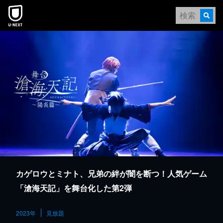
本文へスキップ
カゲロウとミナト、兄弟の絆が闇を断つ！人気ゲーム
「滄海天記」を舞台化した第2弾
2023年
見放題