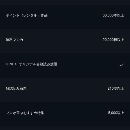
ポイント（レンタル）作品
60,000本以上
無料マンガ
20,000冊以上
U-NEXTオリジナル書籍読み放題
雑誌読み放題
210誌以上
プロが選ぶおすすめ特集
5,000以上