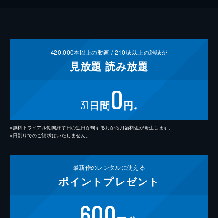
420,000
本以上の動画 /
210
誌以上の雑誌が
見放題
読み放題
0
31
日間
円
※
※無料トライアル期間終了日の翌日が属する月から月額料金が発生します。
※日割りでのご請求はいたしません。
最新作の
レンタルに使える
ポイント
プレゼント
600