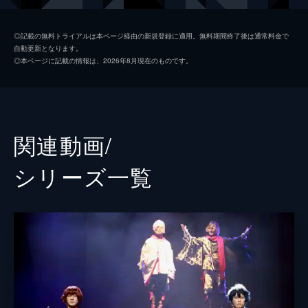
上仁樹
◎記載の無料トライアルは本ページ経由の新規登録に適用。無料期間終了後は通常料金で
自動更新となります。
千葉瑞己
◎本ページに記載の情報は、2026年8月現在のものです。
毎熊宏介
鮎川太陽
沖野晃司
関連動画/
橘龍丸
シリーズ⼀覧
監督
松多壱岱