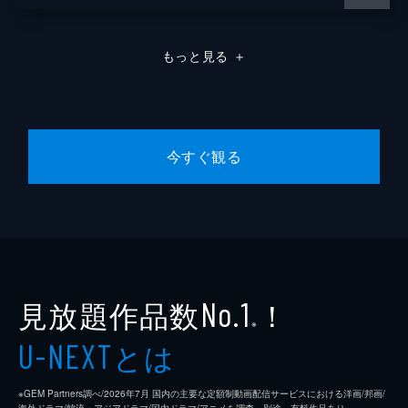
もっと見る
＋
今すぐ観る
見放題作品数
！
No.1
※
とは
U-NEXT
※GEM Partners調べ/2026年7⽉ 国内の主要な定額制動画配信サービスにおける洋画/邦画/
海外ドラマ/韓流・アジアドラマ/国内ドラマ/アニメを調査。別途、有料作品あり。