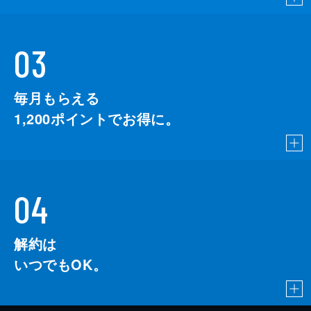
03
毎月もらえる
1,200
ポイントでお得に。
04
解約は
いつでもOK。