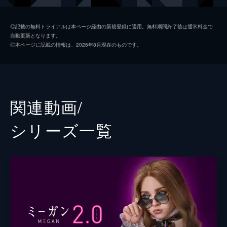
デヴィッド
ロニー・チェン
◎記載の無料トライアルは本ページ経由の新規登録に適用。無料期間終了後は通常料金で
自動更新となります。
コール
ブライアン・ジョーダン・アルバレス
◎本ページに記載の情報は、2026年8月現在のものです。
テス
ジェン・ヴァン・エップス
セリア
ロリ・ダンジー
カート
ステファヌ・ガルヌ＝モンテン
関連動画/
声の出演
ミーガン
ジェナ・デイヴィス
シリーズ⼀覧
監督
ジェラード・ジョンストーン
脚本
アケラ・クーパー
音楽
アンソニー・ウィリス
製作
ジェイソン・ブラム
ジェームズ・ワン