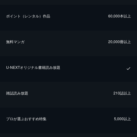
ポイント（レンタル）作品
60,000本以上
無料マンガ
20,000冊以上
U-NEXTオリジナル書籍読み放題
雑誌読み放題
210誌以上
プロが選ぶおすすめ特集
5,000以上