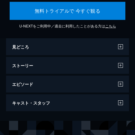
無料トライアルで 今すぐ観る
U-NEXTをご利用中／過去に利用したことがある方は
こちら
見どころ
ストーリー
エピソード
M3GAN／ミーガン
キャスト・スタッフ
102分
出演
ジェマ
アリソン・ウィリアムズ
ケイディ
ヴァイオレット・マッグロウ