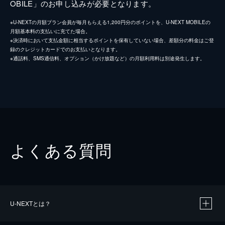
OBILE」のお申し込みが必要となります。
※U-NEXTの月額プラン会員が毎月もらえる1,200円分のポイントを、U-NEXT MOBILEの
月額基本料の支払いに充てた場合。
※決済時において支払金額に相当するポイントを保有していない場合、差額分の料金はご登
録のクレジットカードでのお支払いとなります。
※通話料、SMS通信料、オプション（かけ放題など）の月額利用料は別途発生します。
よくある質問
U-NEXTとは？