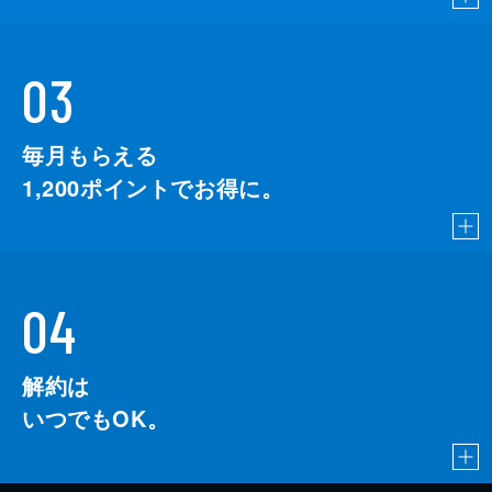
03
毎月もらえる
1,200
ポイントでお得に。
04
解約は
いつでもOK。