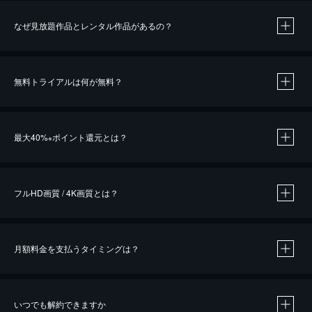
なぜ見放題作品とレンタル作品があるの？
無料トライアルは何が無料？
※
最大40%
ポイント還元とは？
※
※
作品によって必要なポイントが異なります。
フルHD画質 / 4K画質とは？
月額料金を支払うタイミングは？
※
40％ポイント還元の対象は、クレジットカード決済による作品の購入 / レンタルです。
※
iOSアプリのUコイン決済による作品の購入 / レンタルは、20％のポイント還元です。
※
還元の対象外となる決済方法や商品があります。くわしくは
こちら
をご確認ください。
いつでも解約できますか