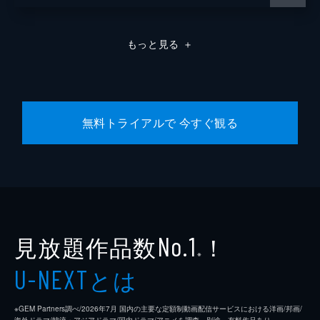
もっと見る
＋
無料トライアルで 今すぐ観る
見放題作品数
！
No.1
※
とは
U-NEXT
※GEM Partners調べ/2026年7⽉ 国内の主要な定額制動画配信サービスにおける洋画/邦画/
海外ドラマ/韓流・アジアドラマ/国内ドラマ/アニメを調査。別途、有料作品あり。