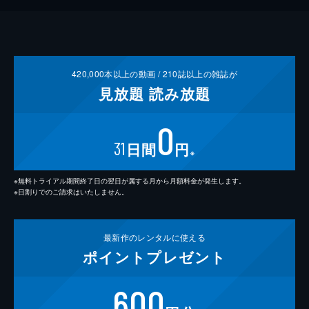
420,000
本以上の動画 /
210
誌以上の雑誌が
見放題
読み放題
0
31
日間
円
※
※無料トライアル期間終了日の翌日が属する月から月額料金が発生します。
※日割りでのご請求はいたしません。
最新作の
レンタルに使える
ポイント
プレゼント
600