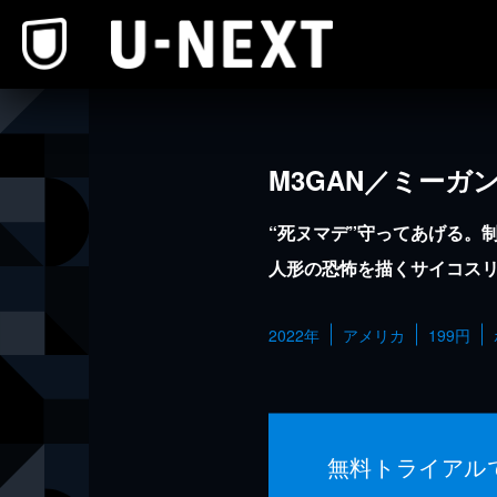
本文へスキップ
M3GAN／ミーガ
“死ヌマデ”守ってあげる。
人形の恐怖を描くサイコス
2022年
アメリカ
199円
無料トライアル