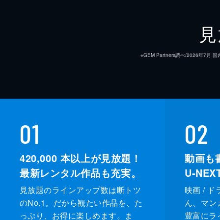
見
※GEM Partners調べ/20
01
02
420,000
本以上が見放題！
動画も
最新レンタル作品も充実。
U-NE
見放題のラインアップ数は断トツ
映画 / 
のNo.1。だから観たい作品を、た
ん、マンガ 
っぷり、お得に楽しめます。ま
豊富にラ