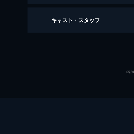
キャスト・スタッフ
M3GAN／ミーガン
102分
出演
◎記