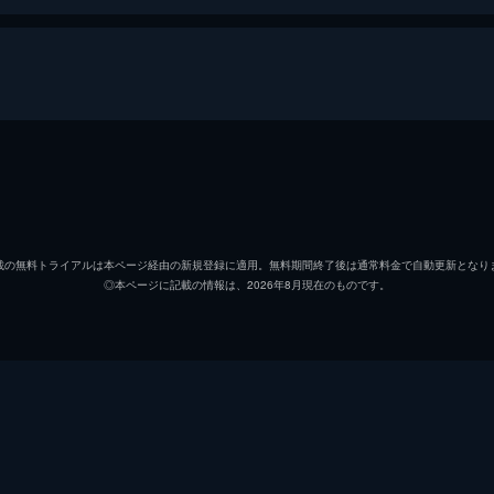
ジェマ
アリソ
ケイディ
ヴァイ
載の無料トライアルは本ページ経由の新規登録に適用。無料期間終了後は通常料金で自動更新となり
◎本ページに記載の情報は、2026年8月現在のものです。
デヴィッド
ロニー
コール
ブライ
テス
ジェン
セリア
ロリ・