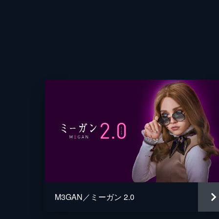
声の出演
監督
脚本
音楽
製作
M3GAN／ミーガン 2.0