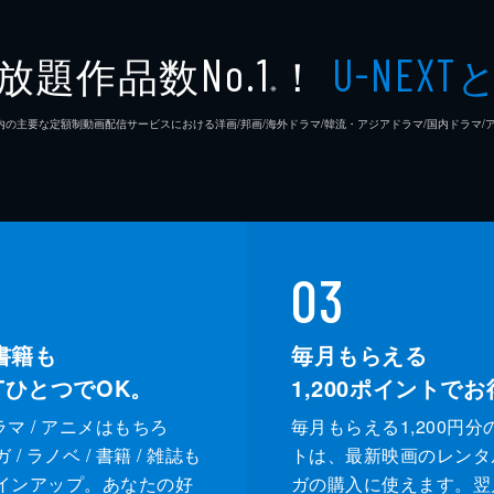
放題作品数
！
No.1
U-NEXT
※
26年7⽉ 国内の主要な定額制動画配信サービスにおける洋画/邦画/海外ドラマ/韓流・アジアドラマ/国内ドラ
03
書籍も
毎月もらえる
XTひとつでOK。
1,200
ポイントでお
ドラマ / アニメはもちろ
毎月もらえる1,200円分
/ ラノベ / 書籍 / 雑誌も
トは、最新映画のレンタ
インアップ。あなたの好
ガの購入に使えます。翌