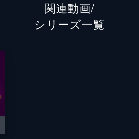
関連動画/
カート
ステフ
シリーズ⼀覧
ミーガン
ジェナ
ジェラ
アケラ
アンソ
ジェイ
ジェー