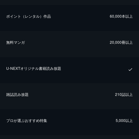
ポイント（レンタル）作品
60,000本以上
無料マンガ
20,000冊以上
U-NEXTオリジナル書籍読み放題
雑誌読み放題
210誌以上
プロが選ぶおすすめ特集
5,000以上