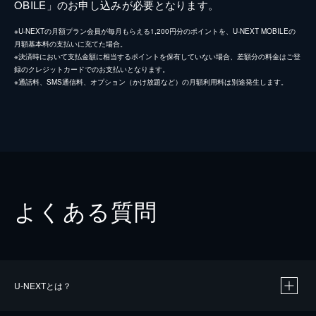
OBILE」のお申し込みが必要となります。
※U-NEXTの月額プラン会員が毎月もらえる1,200円分のポイントを、U-NEXT MOBILEの
月額基本料の支払いに充てた場合。
※決済時において支払金額に相当するポイントを保有していない場合、差額分の料金はご登
録のクレジットカードでのお支払いとなります。
※通話料、SMS通信料、オプション（かけ放題など）の月額利用料は別途発生します。
よくある質問
U-NEXTとは？