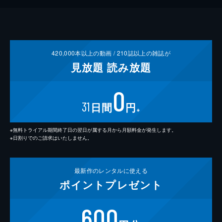
420,000
本以上の動画 /
210
誌以上の雑誌が
見放題
読み放題
0
31
日間
円
※
※無料トライアル期間終了日の翌日が属する月から月額料金が発生します。
※日割りでのご請求はいたしません。
最新作の
レンタルに使える
ポイント
プレゼント
600