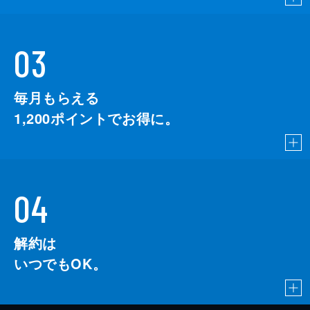
03
毎月もらえる
1,200
ポイントでお得に。
04
解約は
いつでもOK。