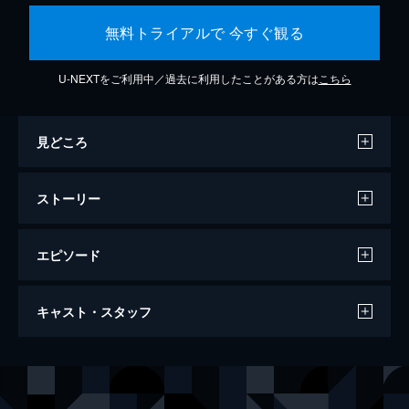
無料トライアルで 今すぐ観る
U-NEXTをご利用中／過去に利用したことがある方は
こちら
見どころ
ストーリー
エピソード
M3GAN／ミーガン
キャスト・スタッフ
102分
出演
ジェマ
アリソン・ウィリアムズ
ケイディ
ヴァイオレット・マッグロウ