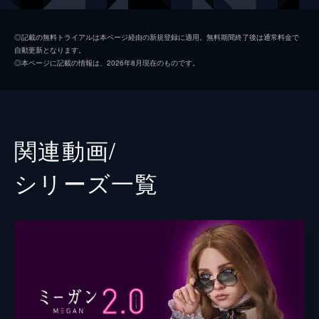
デヴィッド
ロニー・チェン
◎記載の無料トライアルは本ページ経由の新規登録に適用。無料期間終了後は通常料金で
自動更新となります。
コール
ブライアン・ジョーダン・アルバレス
◎本ページに記載の情報は、2026年8月現在のものです。
テス
ジェン・ヴァン・エップス
セリア
ロリ・ダンジー
カート
ステファヌ・ガルヌ＝モンテン
関連動画/
声の出演
ミーガン
ジェナ・デイヴィス
シリーズ⼀覧
監督
ジェラード・ジョンストーン
脚本
アケラ・クーパー
音楽
アンソニー・ウィリス
製作
ジェイソン・ブラム
ジェームズ・ワン