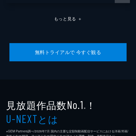
もっと見る
＋
無料トライアルで 今すぐ観る
見放題作品数
！
No.1
※
とは
U-NEXT
※GEM Partners調べ/2026年7⽉ 国内の主要な定額制動画配信サービスにおける洋画/邦画/
海外ドラマ/韓流・アジアドラマ/国内ドラマ/アニメを調査。別途、有料作品あり。