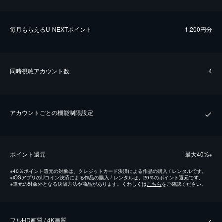
毎⽉もらえるU-NEXTポイント
1,200円分
同時視聴アカウント数
4
アカウントごとの機能制限設定
ポイント還元
最⼤40%
※
※
40％ポイント還元の対象は、クレジットカード決済による作品の購入 / レンタルです。
※
iOSアプリのUコイン決済による作品の購入 / レンタルは、20％のポイント還元です。
※
還元の対象外となる決済方法や商品があります。くわしくは
こちら
をご確認ください。
フルHD画質 / 4K画質