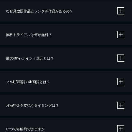
なぜ見放題作品とレンタル作品があるの？
無料トライアルは何が無料？
※
最大40%
ポイント還元とは？
※
※
作品によって必要なポイントが異なります。
フルHD画質 / 4K画質とは？
月額料金を支払うタイミングは？
※
40％ポイント還元の対象は、クレジットカード決済による作品の購入 / レンタルです。
※
iOSアプリのUコイン決済による作品の購入 / レンタルは、20％のポイント還元です。
※
還元の対象外となる決済方法や商品があります。くわしくは
こちら
をご確認ください。
いつでも解約できますか