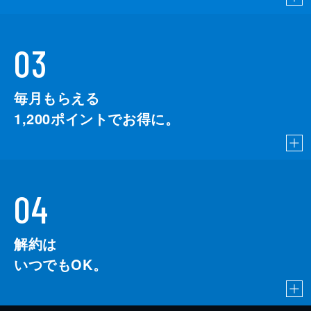
03
毎月もらえる
1,200
ポイントでお得に。
04
解約は
いつでもOK。