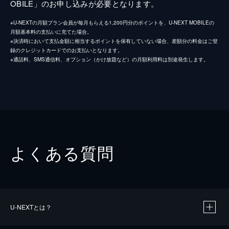
OBILE」のお申し込みが必要となります。
※U-NEXTの月額プラン会員が毎月もらえる1,200円分のポイントを、U-NEXT MOBILEの
月額基本料の支払いに充てた場合。
※決済時において支払金額に相当するポイントを保有していない場合、差額分の料金はご登
録のクレジットカードでのお支払いとなります。
※通話料、SMS通信料、オプション（かけ放題など）の月額利用料は別途発生します。
よくある質問
U-NEXTとは？