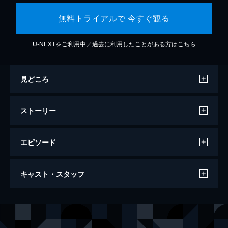
無料トライアルで 今すぐ観る
U-NEXTをご利用中／過去に利用したことがある方は
こちら
見どころ
ストーリー
エピソード
M3GAN／ミーガン
キャスト・スタッフ
102分
出演
ジェマ
アリソン・ウィリアムズ
ケイディ
ヴァイオレット・マッグロウ