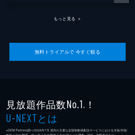
もっと見る
＋
無料トライアルで 今すぐ観る
見放題作品数
！
No.1
※
とは
U-NEXT
※GEM Partners調べ/2026年7⽉ 国内の主要な定額制動画配信サービスにおける洋画/邦画/
海外ドラマ/韓流・アジアドラマ/国内ドラマ/アニメを調査。別途、有料作品あり。