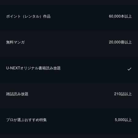
ポイント（レンタル）作品
60,000本以上
無料マンガ
20,000冊以上
U-NEXTオリジナル書籍読み放題
雑誌読み放題
210誌以上
プロが選ぶおすすめ特集
5,000以上