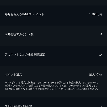
毎⽉もらえるU-NEXTポイント
1,200円分
同時視聴アカウント数
4
アカウントごとの機能制限設定
ポイント還元
最⼤40%
※
※
40％ポイント還元の対象は、クレジットカード決済による作品の購入 / レンタルです。
※
iOSアプリのUコイン決済による作品の購入 / レンタルは、20％のポイント還元です。
※
還元の対象外となる決済方法や商品があります。くわしくは
こちら
をご確認ください。
フルHD画質 / 4K画質