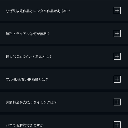
なぜ見放題作品とレンタル作品があるの？
無料トライアルは何が無料？
※
最大40%
ポイント還元とは？
※
※
作品によって必要なポイントが異なります。
フルHD画質 / 4K画質とは？
月額料金を支払うタイミングは？
※
40％ポイント還元の対象は、クレジットカード決済による作品の購入 / レンタルです。
※
iOSアプリのUコイン決済による作品の購入 / レンタルは、20％のポイント還元です。
※
還元の対象外となる決済方法や商品があります。くわしくは
こちら
をご確認ください。
いつでも解約できますか