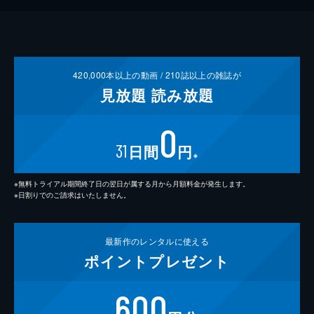
420,000
本以上の動画 /
210
誌以上の雑誌が
見放題
読み放題
0
31
日間
円
※
※無料トライアル期間終了日の翌日が属する月から月額料金が発生します。
※日割りでのご請求はいたしません。
最新作の
レンタルに使える
ポイント
プレゼント
600