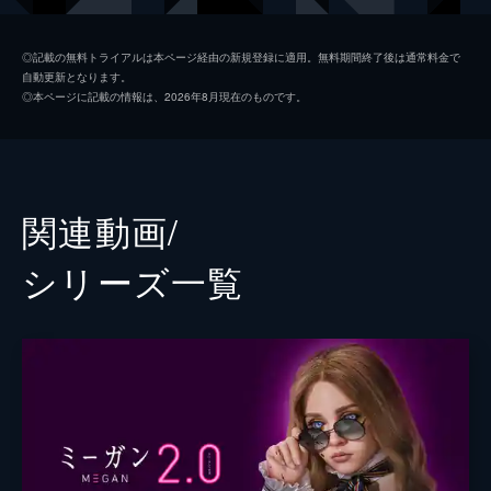
デヴィッド
ロニー・チェン
◎記載の無料トライアルは本ページ経由の新規登録に適用。無料期間終了後は通常料金で
自動更新となります。
コール
ブライアン・ジョーダン・アルバレス
◎本ページに記載の情報は、2026年8月現在のものです。
テス
ジェン・ヴァン・エップス
セリア
ロリ・ダンジー
カート
ステファヌ・ガルヌ＝モンテン
関連動画/
声の出演
ミーガン
ジェナ・デイヴィス
シリーズ⼀覧
監督
ジェラード・ジョンストーン
脚本
アケラ・クーパー
音楽
アンソニー・ウィリス
製作
ジェイソン・ブラム
ジェームズ・ワン