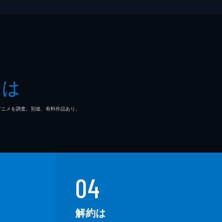
とは
マ/アニメを調査。別途、有料作品あり。
04
解約は