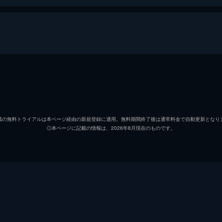
」
日も遊園地で芸を披露するものの、全く笑いを取れなかった。
ンスが開発したお笑い芸人型AIロボ・ヒューマギアはばか受
飛電或人（ひでん・あると）/ 仮面ライダーゼロワン
高橋文
不破 諫（ふわ・いさむ）/ 仮面ライダーバルカン
岡田龍
」
載の無料トライアルは本ページ経由の新規登録に適用。無料期間終了後は通常料金で自動更新となり
◎本ページに記載の情報は、2026年8月現在のものです。
イズ
鶴嶋乃
として或人は出社した。しかし、いきなり対人工知能特務機関
ることになった。一方、滅亡迅雷.netも新たな行動を開始し
刃 唯阿（やいば・ゆあ）/ 仮面ライダーバルキリー
井桁弘
迅（じん）
中川大
滅（ほろび）
砂川脩
マギア・一貫ニギローを売り込みに「まごころ寿司」へ行く。