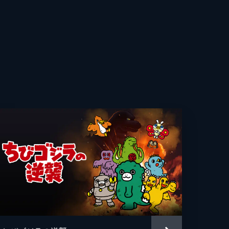
へ
輔
に彼
也
共
。
登
章太郎