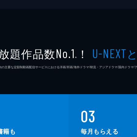
放題作品数
！
No.1
U-NEXT
※
26年7⽉ 国内の主要な定額制動画配信サービスにおける洋画/邦画/海外ドラマ/韓流・アジアドラマ/国内ドラ
03
書籍も
毎月もらえる