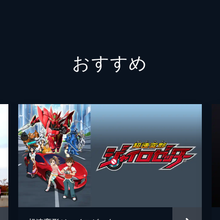
キックを浴び、変身が解除され意識不明の重体になった。病院
作野良
・Dr.オミゴトが診察。唯阿はあえて、諫が憎むヒューマギア
筧昌也
おすすめ
高橋悠
」
俳優型ヒューマギアのエンジと、ベテラン俳優の大和田伸也が
筧昌也
らエイムズも撮影所の警備で協力する。そこに迅たちが現れる
三条陸
高野水
石ノ森
坂部剛