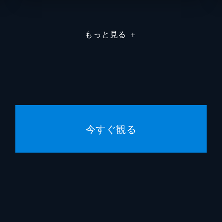
立ち会うため、アニメのアフレコスタジオを訪れる。声優ヒュ
容疑がかかっているという。一方、滅は迅にある指令を出す。
山寺宏
もっと見る
＋
杉原輝
先生！」
中澤祥
ヒューマギア・コービーを、リセットしてほしいという依頼が
事情を聞くと、コービーがあまりにも熱心に指導をしているそ
柴崎貴
山口恭
今すぐ観る
諸田敏
ど、多くのヒューマギアが働く病院で定期健康診断を受けるこ
情報を扱う医療ヒューマギアのセキュリティは万全だという話
石田秀
上堀内
田崎竜