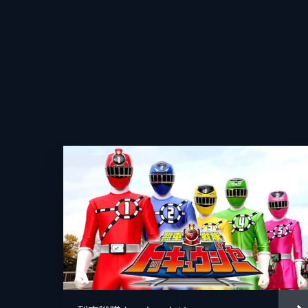
諫は仮面ライダー滅の強烈なライダー
搬送された彼を、ヒューマギアの医師
を託す。
24分
脚本
第10話 「オレは俳優、大和田伸也
或人ら飛電インテリジェンスは、初の
演するドラマプロジェクトを企画。諫
24分
原作
音楽