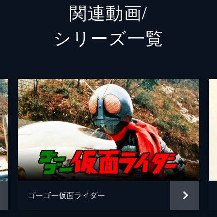
関連動画/
、「ロボットにすしは握れない」と興味を示さず、或人は困り
福添 准（ふくぞえ・じゅん）
児嶋一
シリーズ⼀覧
シェスタ
成田愛
真実」
山下三造
佐伯新
職場視察のため、或人とイズは中学生を乗せた観光バスに同乗
天津垓
桜木那
だったが、12年前の爆発事故現場にやってきて表情を硬くする
飛電其雄
山本耕
飛電是之助
西岡徳
墨超一郎のアトリエを訪れる。子供の頃から石墨作品を愛読し
。だが、アシスタントのヒューマギアを道具のように扱う石墨
ザット
日高の
仮面ライダーアークゼロ
速水奨
ゴーゴー仮面ライダー
アイちゃん
M・A