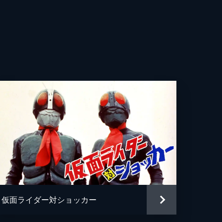
果
哉
純
す
智
。
史
馬
て
に
り子
仮面ライダー対ショッカー
・O