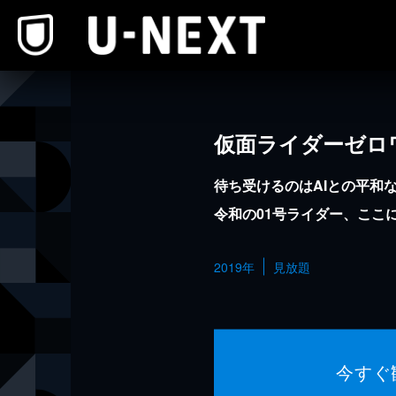
本文へスキップ
仮面ライダーゼロ
待ち受けるのはAIとの平和
令和の01号ライダー、ここ
2019年
見放題
今すぐ