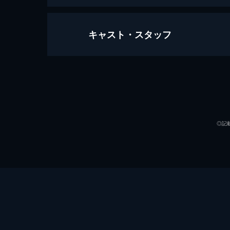
キャスト・スタッフ
第1話 「オレが社長で仮面ライダー
売れないお笑い芸人の飛電或人は、今
方、祖父の会社・飛電インテリジェ
で...。
出演
24分
第2話 「ＡＩなアイツは敵？味方？
◎記
飛電インテリジェンス代表取締役社長
エイムズの唯阿と諫の事情聴取を受け
た。
24分
第3話 「ソノ男、寿司職人」
或人はイズと共に、すし職人型ヒュー