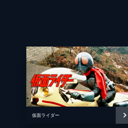
かし、頑固な職人である主人・魚住は
ててしまう。
24分
第4話 「バスガイドは見た！？ンナ
バスガイドヒューマギア・アンナの
る。のどかな景色に心癒やされる或人
24分
第5話 「カレの情熱まんが道」
或人はイズを連れて大人気漫画家・石
いる或人は、石墨との対面に興奮する
声の出演
失望する。
24分
仮面ライダー
第6話 「アナタの声が聞きたい」