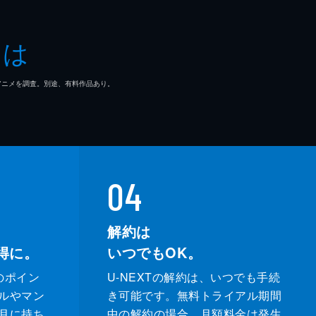
とは
マ/アニメを調査。別途、有料作品あり。
04
解約は
得に。
いつでもOK。
のポイン
U-NEXTの解約は、いつでも手続
ルやマン
き可能です。無料トライアル期間
月に持ち
中の解約の場合、月額料金は発生