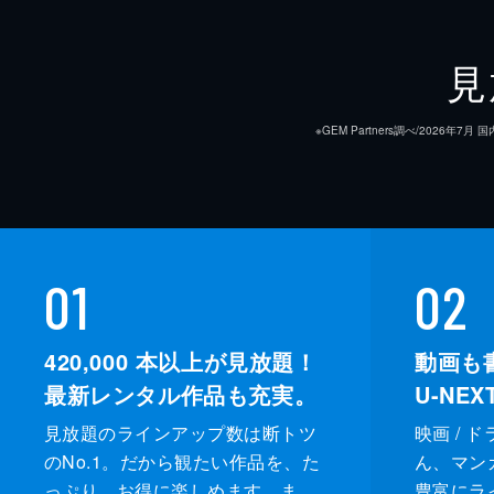
見
※GEM Partners調べ/20
01
02
420,000
本以上が見放題！
動画も
最新レンタル作品も充実。
U-NE
見放題のラインアップ数は断トツ
映画 / 
のNo.1。だから観たい作品を、た
ん、マンガ 
っぷり、お得に楽しめます。ま
豊富にラ