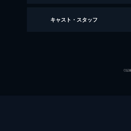
キャスト・スタッフ
ザ・スーパーマリオブラザーズ・ム
93分
声の出演
◎記