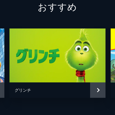
おすすめ
クランキーコング
フレッ
カメック
ケヴィ
ブラッキー
セバス
マリオの父／ジュゼッペ
チャー
アーロ
マイケ
マシュ
グリンチ
ブライ
クリス