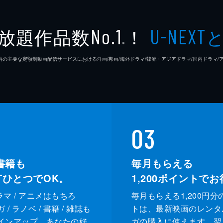
放題作品数
！
No.1
U-NEXT
※
26年7⽉ 国内の主要な定額制動画配信サービスにおける洋画/邦画/海外ドラマ/韓流・アジアドラマ/国内ドラ
03
書籍も
毎月もらえる
XTひとつでOK。
1,200
ポイントでお
ドラマ / アニメはもちろ
毎月もらえる1,200円分
/ ラノベ / 書籍 / 雑誌も
トは、最新映画のレンタ
インアップ。あなたの好
ガの購入に使えます。翌