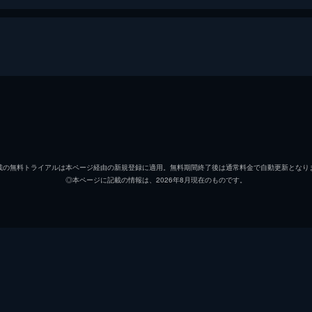
ービー
マリオ
クリス
ピーチ姫
アニャ
載の無料トライアルは本ページ経由の新規登録に適用。無料期間終了後は通常料金で自動更新となり
◎本ページに記載の情報は、2026年8月現在のものです。
ルイージ
チャー
クッパ
ジャッ
キノピオ
キーガ
ドンキーコング
セス・