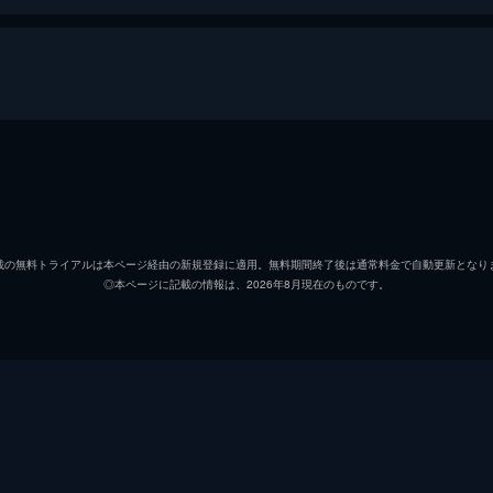
ービー
マリオ
クリス
ピーチ姫
アニャ
載の無料トライアルは本ページ経由の新規登録に適用。無料期間終了後は通常料金で自動更新となり
◎本ページに記載の情報は、2026年8月現在のものです。
ルイージ
チャー
クッパ
ジャッ
キノピオ
キーガ
ドンキーコング
セス・