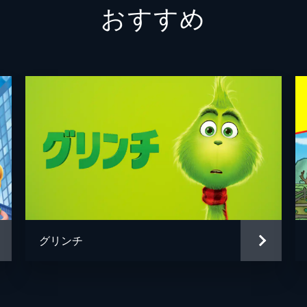
おすすめ
クランキーコング
フレッ
カメック
ケヴィ
ブラッキー
セバス
マリオの父／ジュゼッペ
チャー
アーロ
マイケ
マシュ
グリンチ
ブライ
クリス