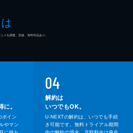
とは
マ/アニメを調査。別途、有料作品あり。
04
解約は
得に。
いつでもOK。
のポイン
U-NEXTの解約は、いつでも手続
ルやマン
き可能です。無料トライアル期間
月に持ち
中の解約の場合、月額料金は発生