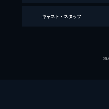
キャスト・スタッフ
ザ・スーパーマリオブラザーズ・ム
93分
声の出演
◎記