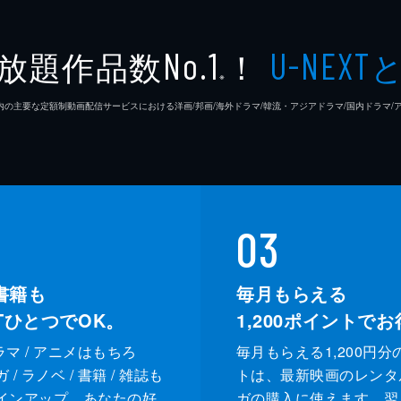
放題作品数
！
No.1
U-NEXT
※
26年7⽉ 国内の主要な定額制動画配信サービスにおける洋画/邦画/海外ドラマ/韓流・アジアドラマ/国内ドラ
03
書籍も
毎月もらえる
XTひとつでOK。
1,200
ポイントでお
ドラマ / アニメはもちろ
毎月もらえる1,200円分
/ ラノベ / 書籍 / 雑誌も
トは、最新映画のレンタ
インアップ。あなたの好
ガの購入に使えます。翌