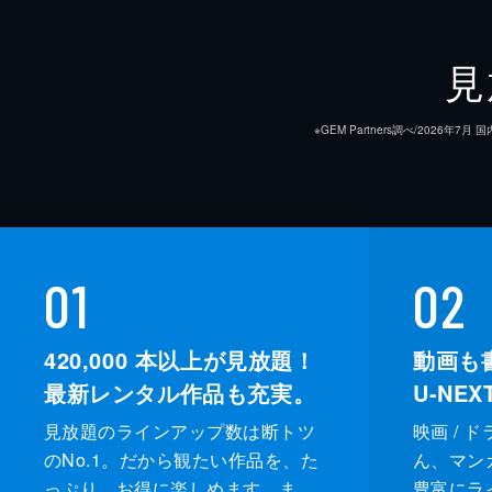
見
※GEM Partners調べ/20
01
02
420,000
本以上が見放題！
動画も
最新レンタル作品も充実。
U-NE
見放題のラインアップ数は断トツ
映画 / 
のNo.1。だから観たい作品を、た
ん、マンガ 
っぷり、お得に楽しめます。ま
豊富にラ