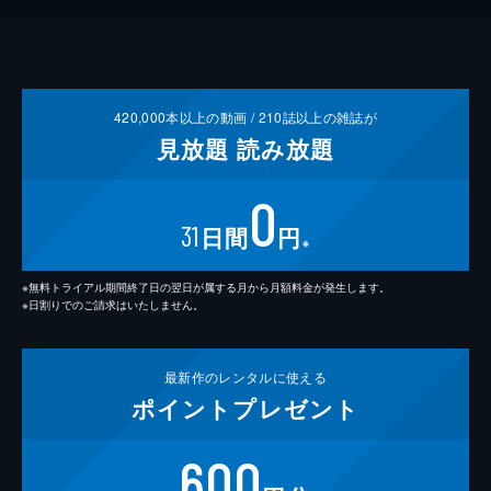
420,000
本以上の動画 /
210
誌以上の雑誌が
見放題
読み放題
0
31
日間
円
※
※無料トライアル期間終了日の翌日が属する月から月額料金が発生します。
※日割りでのご請求はいたしません。
最新作の
レンタルに使える
ポイント
プレゼント
600