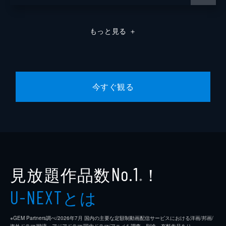
もっと見る
＋
今すぐ観る
見放題作品数
！
No.1
※
とは
U-NEXT
※GEM Partners調べ/2026年7⽉ 国内の主要な定額制動画配信サービスにおける洋画/邦画/
海外ドラマ/韓流・アジアドラマ/国内ドラマ/アニメを調査。別途、有料作品あり。