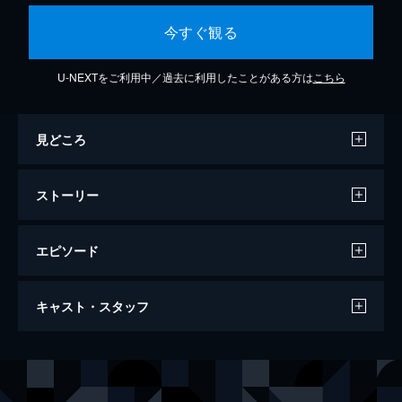
今すぐ観る
U-NEXTをご利用中／過去に利用したことがある方は
こちら
見どころ
ストーリー
エピソード
闘将！！拉麺男（劇場版）
キャスト・スタッフ
26分
声の出演
美来斗利偉・拉麺男（ビクトリー・ラーメンマン）
森功至
焼売（シューマイ）
松島みのり