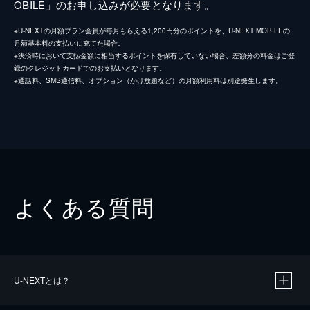
OBILE」のお申し込みが必要となります。
※U-NEXTの月額プラン会員が毎月もらえる1,200円分のポイントを、U-NEXT MOBILEの
月額基本料の支払いに充てた場合。
※決済時において支払金額に相当するポイントを保有していない場合、差額分の料金はご登
録のクレジットカードでのお支払いとなります。
※通話料、SMS通信料、オプション（かけ放題など）の月額利用料は別途発生します。
よくある質問
U-NEXTとは？