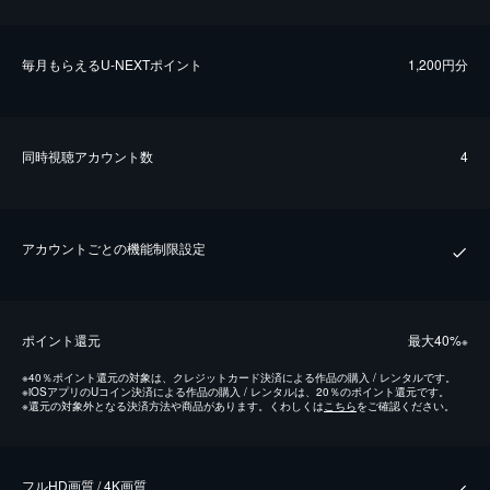
毎⽉もらえるU-NEXTポイント
1,200円分
同時視聴アカウント数
4
アカウントごとの機能制限設定
ポイント還元
最⼤40%
※
※
40％ポイント還元の対象は、クレジットカード決済による作品の購入 / レンタルです。
※
iOSアプリのUコイン決済による作品の購入 / レンタルは、20％のポイント還元です。
※
還元の対象外となる決済方法や商品があります。くわしくは
こちら
をご確認ください。
フルHD画質 / 4K画質