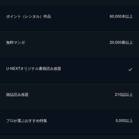
ポイント（レンタル）作品
60,000本以上
無料マンガ
20,000冊以上
U-NEXTオリジナル書籍読み放題
雑誌読み放題
210誌以上
プロが選ぶおすすめ特集
5,000以上