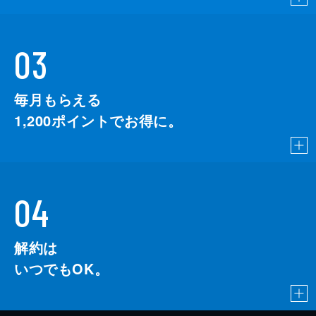
03
毎月もらえる
1,200
ポイントでお得に。
04
解約は
いつでもOK。