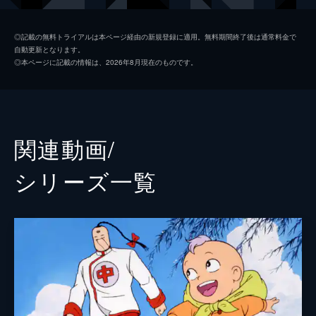
キョンピー
田の中勇
◎記載の無料トライアルは本ページ経由の新規登録に適用。無料期間終了後は通常料金で
自動更新となります。
陳宗明（ちん・そうめい）
永井一郎
◎本ページに記載の情報は、2026年8月現在のものです。
マーボー
杉山佳寿子
ラーニャ
山本百合子
鶴ひろみ
関連動画/
屋良有作
シリーズ⼀覧
江森浩子
小林清志
監督
明比正行
脚本
山崎晴哉
原作
ゆでたまご