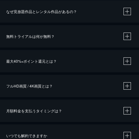
なぜ見放題作品とレンタル作品があるの？
無料トライアルは何が無料？
※
最大40%
ポイント還元とは？
※
※
作品によって必要なポイントが異なります。
フルHD画質 / 4K画質とは？
月額料金を支払うタイミングは？
※
40％ポイント還元の対象は、クレジットカード決済による作品の購入 / レンタルです。
※
iOSアプリのUコイン決済による作品の購入 / レンタルは、20％のポイント還元です。
※
還元の対象外となる決済方法や商品があります。くわしくは
こちら
をご確認ください。
いつでも解約できますか