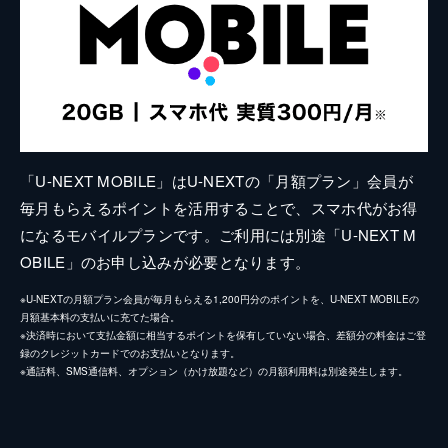
「U-NEXT MOBILE」はU-NEXTの「月額プラン」会員が
毎月もらえるポイントを活用することで、スマホ代がお得
になるモバイルプランです。ご利用には別途「U-NEXT M
OBILE」のお申し込みが必要となります。
※U-NEXTの月額プラン会員が毎月もらえる1,200円分のポイントを、U-NEXT MOBILEの
月額基本料の支払いに充てた場合。
※決済時において支払金額に相当するポイントを保有していない場合、差額分の料金はご登
録のクレジットカードでのお支払いとなります。
※通話料、SMS通信料、オプション（かけ放題など）の月額利用料は別途発生します。