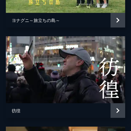
ヨナグニ～旅立ちの島～
彷徨