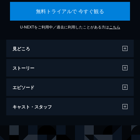
無料トライアルで 今すぐ観る
U-NEXTをご利用中／過去に利用したことがある方は
こちら
見どころ
ストーリー
エピソード
淀川アジール さどヤンの生活と意見
キャスト・スタッフ
73分
監督
田中幸夫