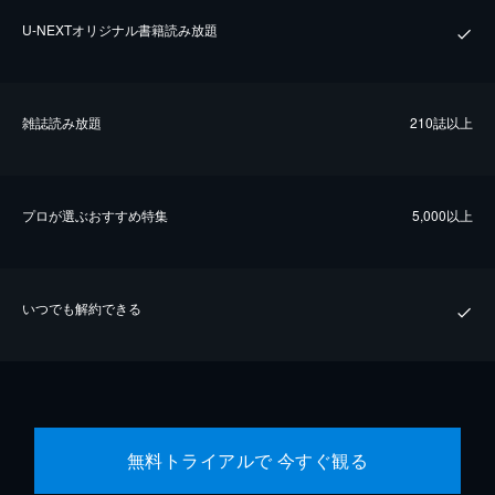
U-NEXTオリジナル書籍読み放題
雑誌読み放題
210誌以上
プロが選ぶおすすめ特集
5,000以上
いつでも解約できる
無料トライアルで 今すぐ観る