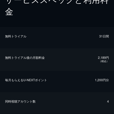
金
無料トライアル
31日間
無料トライアル後の⽉額料金
2,189円
（税込）
毎⽉もらえるU-NEXTポイント
1,200円分
同時視聴アカウント数
4