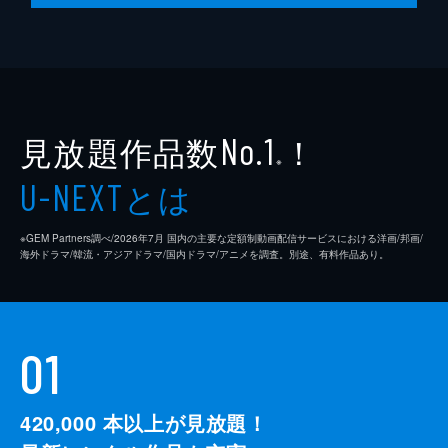
見放題作品数
！
No.1
※
とは
U-NEXT
※GEM Partners調べ/2026年7⽉ 国内の主要な定額制動画配信サービスにおける洋画/邦画/
海外ドラマ/韓流・アジアドラマ/国内ドラマ/アニメを調査。別途、有料作品あり。
01
420,000
本以上が見放題！