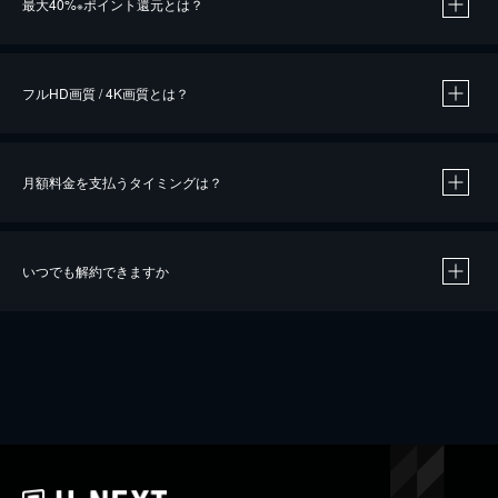
最大40%
ポイント還元とは？
※
※
作品によって必要なポイントが異なります。
フルHD画質 / 4K画質とは？
月額料金を支払うタイミングは？
※
40％ポイント還元の対象は、クレジットカード決済による作品の購入 / レンタルです。
※
iOSアプリのUコイン決済による作品の購入 / レンタルは、20％のポイント還元です。
※
還元の対象外となる決済方法や商品があります。くわしくは
こちら
をご確認ください。
いつでも解約できますか
こちら