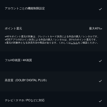
アカウントごとの機能制限設定
ポイント還元
最⼤40%
※
※
40％ポイント還元の対象は、クレジットカード決済による作品の購入 / レンタルです。
※
iOSアプリのUコイン決済による作品の購入 / レンタルは、20％のポイント還元です。
※
還元の対象外となる決済方法や商品があります。くわしくは
こちら
をご確認ください。
フルHD画質 / 4K画質
⾼⾳質（DOLBY DIGITAL PLUS）
テレビ / スマホ / PCなどに対応