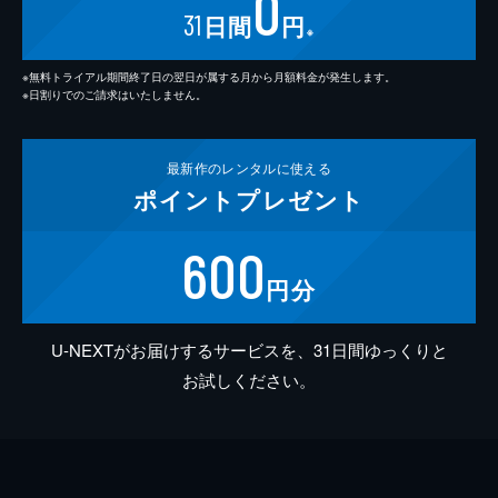
0
31
日間
円
※
※無料トライアル期間終了日の翌日が属する月から月額料金が発生します。
※日割りでのご請求はいたしません。
最新作の
レンタルに使える
ポイント
プレゼント
600
円分
U-NEXTがお届けするサービスを、31日間ゆっくりと
お試しください。