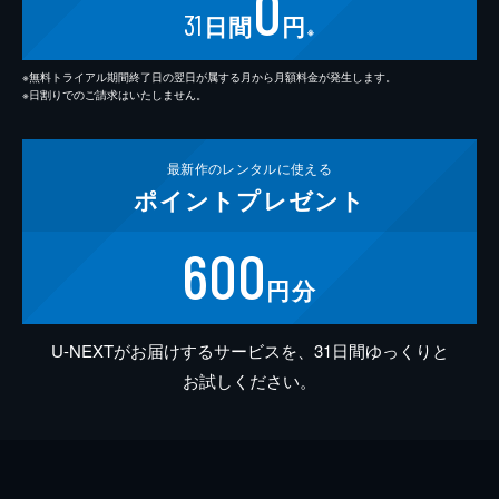
0
31
日間
円
※
※無料トライアル期間終了日の翌日が属する月から月額料金が発生します。
※日割りでのご請求はいたしません。
最新作の
レンタルに使える
ポイント
プレゼント
600
円分
U-NEXTがお届けするサービスを、31日間ゆっくりと
お試しください。