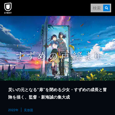
本文へスキップ
災いの元となる“扉”を閉める少女・すずめの成長と冒
険を描く、監督・新海誠の集大成
2022年
見放題