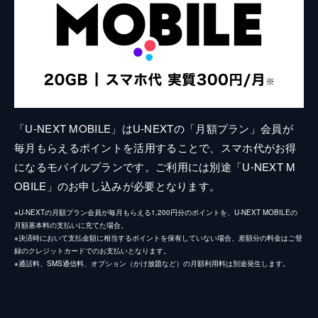
「U-NEXT MOBILE」はU-NEXTの「月額プラン」会員が
毎月もらえるポイントを活用することで、スマホ代がお得
になるモバイルプランです。ご利用には別途「U-NEXT M
OBILE」のお申し込みが必要となります。
※U-NEXTの月額プラン会員が毎月もらえる1,200円分のポイントを、U-NEXT MOBILEの
月額基本料の支払いに充てた場合。
※決済時において支払金額に相当するポイントを保有していない場合、差額分の料金はご登
録のクレジットカードでのお支払いとなります。
※通話料、SMS通信料、オプション（かけ放題など）の月額利用料は別途発生します。