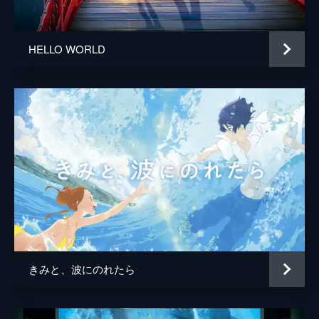
陣内一真
アニメーション制作
コミックス・ウェーブ・フィルム
HELLO WORLD
製作
川口典孝
きみと、波にのれたら