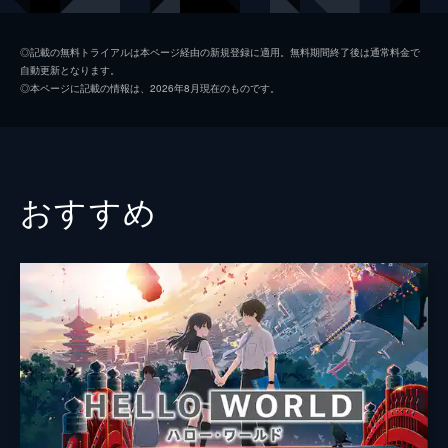
岩戸環
深津絵里
◎記載の無料トライアルは本ページ経由の新規登録に適用。無料期間終了後は通常料金で
自動更新となります。
岡部稔
染谷将太
◎本ページに記載の情報は、2026年8月現在のものです。
二ノ宮ルミ
伊藤沙莉
海部千果
花瀬琴音
岩戸椿芽
花澤香菜
おすすめ
芹澤朋也
神木隆之介
宗像羊朗
松本白鸚
監督
新海誠
脚本
新海誠
原作
新海誠
音楽
RADWIMPS