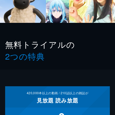
無料トライアルの
2つの特典
420,000
本以上の動画 /
210
誌以上の雑誌が
見放題
読み放題