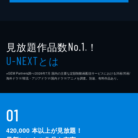
見放題作品数
！
No.1
※
とは
U-NEXT
※GEM Partners調べ/2026年7⽉ 国内の主要な定額制動画配信サービスにおける洋画/邦画/
海外ドラマ/韓流・アジアドラマ/国内ドラマ/アニメを調査。別途、有料作品あり。
01
420,000
本以上が見放題！