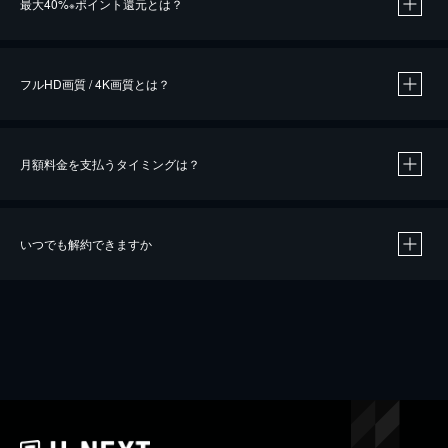
最大40%
ポイント還元とは？
※
※
作品によって必要なポイントが異なります。
フルHD画質 / 4K画質とは？
月額料金を支払うタイミングは？
※
40％ポイント還元の対象は、クレジットカード決済による作品の購入 / レンタルです。
※
iOSアプリのUコイン決済による作品の購入 / レンタルは、20％のポイント還元です。
※
還元の対象外となる決済方法や商品があります。くわしくは
こちら
をご確認ください。
いつでも解約できますか
こちら