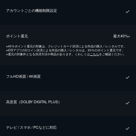
アカウントごとの機能制限設定
ポイント還元
最⼤40%
※
※
40％ポイント還元の対象は、クレジットカード決済による作品の購入 / レンタルです。
※
iOSアプリのUコイン決済による作品の購入 / レンタルは、20％のポイント還元です。
※
還元の対象外となる決済方法や商品があります。くわしくは
こちら
をご確認ください。
フルHD画質 / 4K画質
⾼⾳質（DOLBY DIGITAL PLUS）
テレビ / スマホ / PCなどに対応