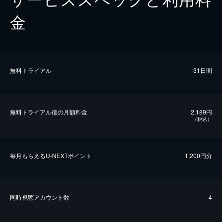
金
無料トライアル
31日間
無料トライアル後の⽉額料金
2,189円
（税込）
毎⽉もらえるU-NEXTポイント
1,200円分
同時視聴アカウント数
4