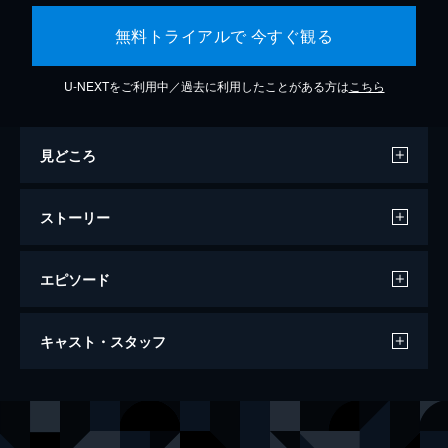
無料トライアルで 今すぐ観る
U-NEXTをご利用中／過去に利用したことがある方は
こちら
見どころ
ストーリー
エピソード
すずめの戸締まり
キャスト・スタッフ
121分
声の出演
岩戸鈴芽
原菜乃華
宗像草太
松村北斗