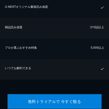
U-NEXTオリジナル書籍読み放題
雑誌読み放題
210誌以上
プロが選ぶおすすめ特集
5,000以上
いつでも解約できる
無料トライアルで 今すぐ観る