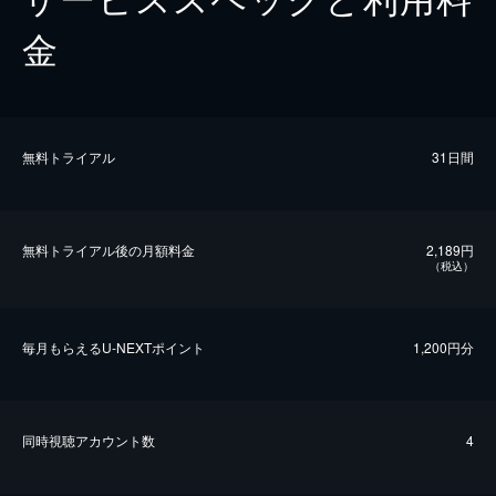
金
無料トライアル
31日間
無料トライアル後の⽉額料金
2,189円
（税込）
毎⽉もらえるU-NEXTポイント
1,200円分
同時視聴アカウント数
4