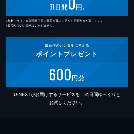
0
31
日間
円
※
※無料トライアル期間終了日の翌日が属する月から月額料金が発生します。
※日割りでのご請求はいたしません。
最新作の
レンタルに使える
ポイント
プレゼント
600
円分
U-NEXTがお届けするサービスを、31日間ゆっくりと
お試しください。