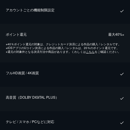
アカウントごとの機能制限設定
ポイント還元
最⼤40%
※
※
40％ポイント還元の対象は、クレジットカード決済による作品の購入 / レンタルです。
※
iOSアプリのUコイン決済による作品の購入 / レンタルは、20％のポイント還元です。
※
還元の対象外となる決済方法や商品があります。くわしくは
こちら
をご確認ください。
フルHD画質 / 4K画質
⾼⾳質（DOLBY DIGITAL PLUS）
テレビ / スマホ / PCなどに対応