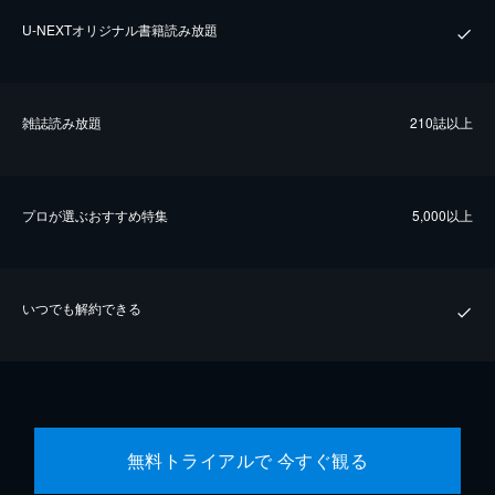
U-NEXTオリジナル書籍読み放題
雑誌読み放題
210誌以上
プロが選ぶおすすめ特集
5,000以上
いつでも解約できる
無料トライアルで 今すぐ観る