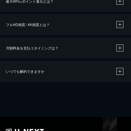
最大40%
ポイント還元とは？
※
※
作品によって必要なポイントが異なります。
フルHD画質 / 4K画質とは？
月額料金を支払うタイミングは？
※
40％ポイント還元の対象は、クレジットカード決済による作品の購入 / レンタルです。
※
iOSアプリのUコイン決済による作品の購入 / レンタルは、20％のポイント還元です。
※
還元の対象外となる決済方法や商品があります。くわしくは
こちら
をご確認ください。
いつでも解約できますか
こちら