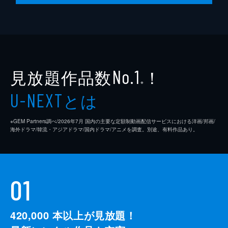
見放題作品数
！
No.1
※
とは
U-NEXT
※GEM Partners調べ/2026年7⽉ 国内の主要な定額制動画配信サービスにおける洋画/邦画/
海外ドラマ/韓流・アジアドラマ/国内ドラマ/アニメを調査。別途、有料作品あり。
01
420,000
本以上が見放題！