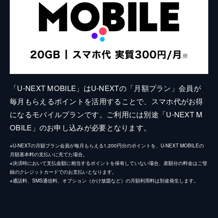
「U-NEXT MOBILE」はU-NEXTの「月額プラン」会員が
毎月もらえるポイントを活用することで、スマホ代がお得
になるモバイルプランです。ご利用には別途「U-NEXT M
OBILE」のお申し込みが必要となります。
※U-NEXTの月額プラン会員が毎月もらえる1,200円分のポイントを、U-NEXT MOBILEの
月額基本料の支払いに充てた場合。
※決済時において支払金額に相当するポイントを保有していない場合、差額分の料金はご登
録のクレジットカードでのお支払いとなります。
※通話料、SMS通信料、オプション（かけ放題など）の月額利用料は別途発生します。