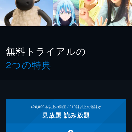
無料トライアルの
2つの特典
420,000
本以上の動画 /
210
誌以上の雑誌が
見放題
読み放題