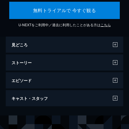
無料トライアルで 今すぐ観る
U-NEXTをご利用中／過去に利用したことがある方は
こちら
見どころ
ストーリー
エピソード
すずめの戸締まり
キャスト・スタッフ
121分
声の出演
岩戸鈴芽
原菜乃華
宗像草太
松村北斗