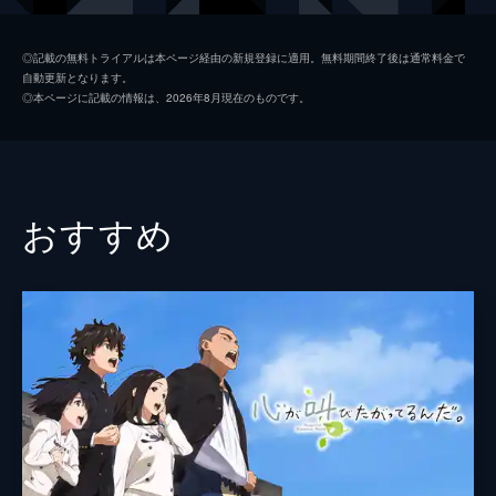
岩戸環
深津絵里
◎記載の無料トライアルは本ページ経由の新規登録に適用。無料期間終了後は通常料金で
自動更新となります。
岡部稔
染谷将太
◎本ページに記載の情報は、2026年8月現在のものです。
二ノ宮ルミ
伊藤沙莉
海部千果
花瀬琴音
岩戸椿芽
花澤香菜
おすすめ
芹澤朋也
神木隆之介
宗像羊朗
松本白鸚
監督
新海誠
脚本
新海誠
原作
新海誠
音楽
RADWIMPS