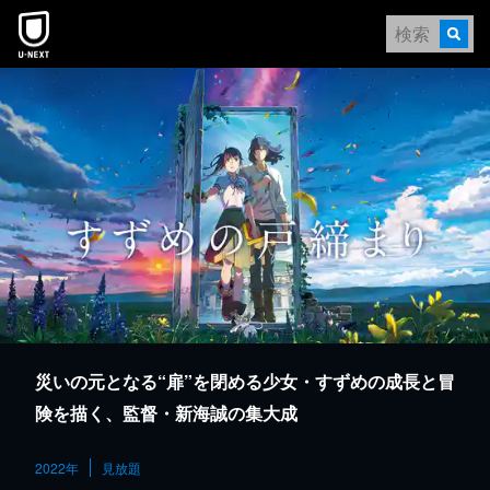
本文へスキップ
災いの元となる“扉”を閉める少女・すずめの成長と冒
険を描く、監督・新海誠の集大成
2022年
見放題