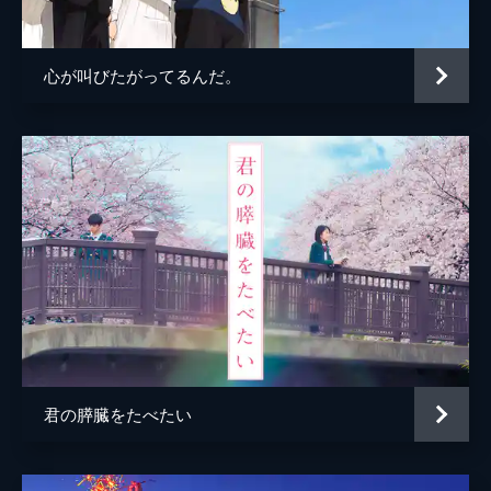
陣内一真
アニメーション制作
コミックス・ウェーブ・フィルム
心が叫びたがってるんだ。
製作
川口典孝
君の膵臓をたべたい