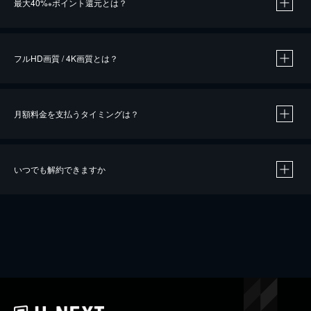
最大40%
ポイント還元とは？
※
※
作品によって必要なポイントが異なります。
フルHD画質 / 4K画質とは？
月額料金を支払うタイミングは？
※
40％ポイント還元の対象は、クレジットカード決済による作品の購入 / レンタルです。
※
iOSアプリのUコイン決済による作品の購入 / レンタルは、20％のポイント還元です。
※
還元の対象外となる決済方法や商品があります。くわしくは
こちら
をご確認ください。
いつでも解約できますか
こちら