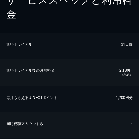
金
無料トライアル
31日間
無料トライアル後の⽉額料金
2,189円
（税込）
毎⽉もらえるU-NEXTポイント
1,200円分
同時視聴アカウント数
4