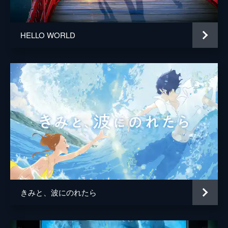
陣内一真
アニメーション制作
コミックス・ウェーブ・フィルム
HELLO WORLD
製作
川口典孝
きみと、波にのれたら