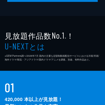
見放題作品数
！
No.1
※
とは
U-NEXT
※GEM Partners調べ/2026年7⽉ 国内の主要な定額制動画配信サービスにおける洋画/邦画/
海外ドラマ/韓流・アジアドラマ/国内ドラマ/アニメを調査。別途、有料作品あり。
01
420,000
本以上が見放題！