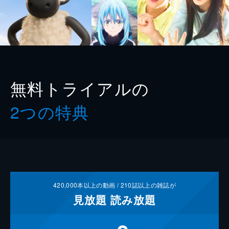
無料トライアルの
2つの特典
420,000
本以上の動画 /
210
誌以上の雑誌が
見放題
読み放題