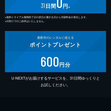
0
31
日間
円
※
※無料トライアル期間終了日の翌日が属する月から月額料金が発生します。
※日割りでのご請求はいたしません。
最新作の
レンタルに使える
ポイント
プレゼント
600
円分
U-NEXTがお届けするサービスを、31日間ゆっくりと
お試しください。