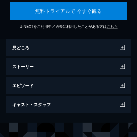
無料トライアルで 今すぐ観る
U-NEXTをご利用中／過去に利用したことがある方は
こちら
見どころ
ストーリー
エピソード
すずめの戸締まり
キャスト・スタッフ
121分
声の出演
岩戸鈴芽
原菜乃華
宗像草太
松村北斗