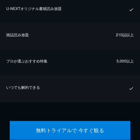
U-NEXTオリジナル書籍読み放題
雑誌読み放題
210誌以上
プロが選ぶおすすめ特集
5,000以上
いつでも解約できる
無料トライアルで 今すぐ観る