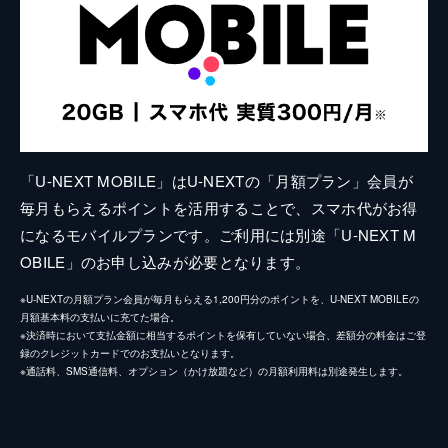
「U-NEXT MOBILE」はU-NEXTの「月額プラン」会員が
毎月もらえるポイントを活用することで、スマホ代がお得
になるモバイルプランです。ご利用には別途「U-NEXT M
OBILE」のお申し込みが必要となります。
※U-NEXTの月額プラン会員が毎月もらえる1,200円分のポイントを、U-NEXT MOBILEの
月額基本料の支払いに充てた場合。
※決済時において支払金額に相当するポイントを保有していない場合、差額分の料金はご登
録のクレジットカードでのお支払いとなります。
※通話料、SMS通信料、オプション（かけ放題など）の月額利用料は別途発生します。