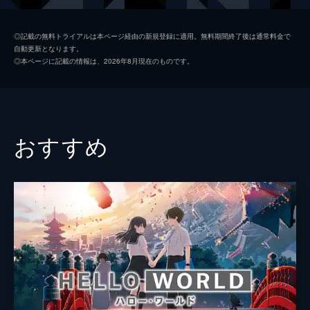
岩戸環
深津絵里
◎記載の無料トライアルは本ページ経由の新規登録に適用。無料期間終了後は通常料金で
自動更新となります。
岡部稔
染谷将太
◎本ページに記載の情報は、2026年8月現在のものです。
二ノ宮ルミ
伊藤沙莉
海部千果
花瀬琴音
岩戸椿芽
花澤香菜
おすすめ
芹澤朋也
神木隆之介
宗像羊朗
松本白鸚
監督
新海誠
脚本
新海誠
原作
新海誠
音楽
RADWIMPS