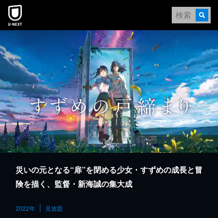
本文へスキップ
災いの元となる“扉”を閉める少女・すずめの成長と冒
険を描く、監督・新海誠の集大成
2022年
見放題