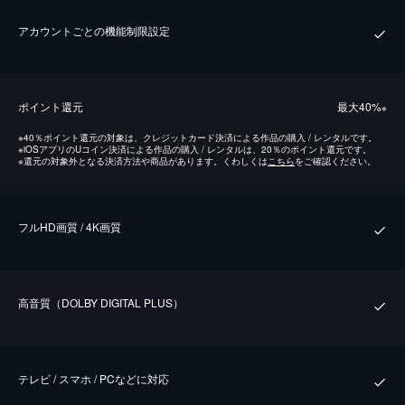
アカウントごとの機能制限設定
ポイント還元
最⼤40%
※
※
40％ポイント還元の対象は、クレジットカード決済による作品の購入 / レンタルです。
※
iOSアプリのUコイン決済による作品の購入 / レンタルは、20％のポイント還元です。
※
還元の対象外となる決済方法や商品があります。くわしくは
こちら
をご確認ください。
フルHD画質 / 4K画質
⾼⾳質（DOLBY DIGITAL PLUS）
テレビ / スマホ / PCなどに対応