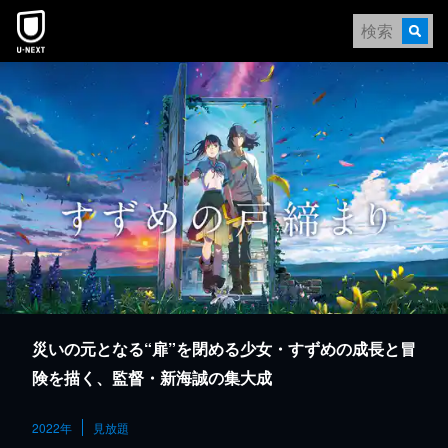
本文へスキップ
災いの元となる“扉”を閉める少女・すずめの成長と冒
険を描く、監督・新海誠の集大成
2022年
見放題