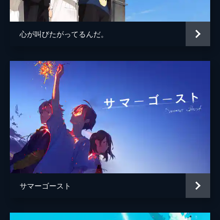
陣内一真
アニメーション制作
コミックス・ウェーブ・フィルム
心が叫びたがってるんだ。
製作
川口典孝
サマーゴースト