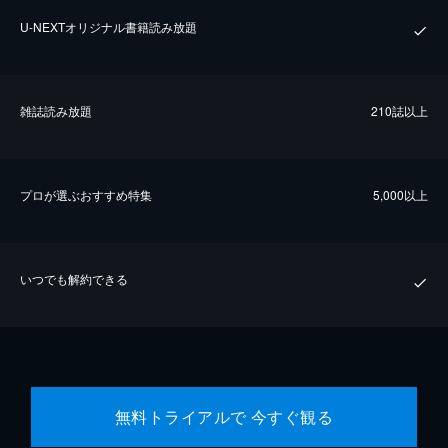
U-NEXTオリジナル書籍読み放題
雑誌読み放題
210誌以上
プロが選ぶおすすめ特集
5,000以上
いつでも解約できる
無料トライアルで 今すぐ観る