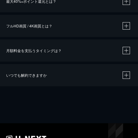
最大40%
ポイント還元とは？
※
※
作品によって必要なポイントが異なります。
フルHD画質 / 4K画質とは？
月額料金を支払うタイミングは？
※
40％ポイント還元の対象は、クレジットカード決済による作品の購入 / レンタルです。
※
iOSアプリのUコイン決済による作品の購入 / レンタルは、20％のポイント還元です。
※
還元の対象外となる決済方法や商品があります。くわしくは
こちら
をご確認ください。
いつでも解約できますか
こちら