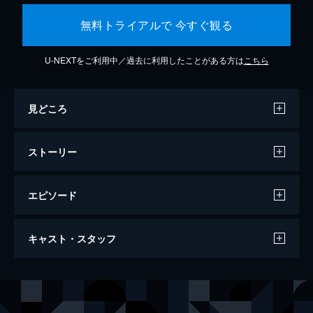
無料トライアルで 今すぐ観る
U-NEXTをご利用中／過去に利用したことがある方は
こちら
見どころ
ストーリー
エピソード
すずめの戸締まり
キャスト・スタッフ
121分
声の出演
岩戸鈴芽
原菜乃華
宗像草太
松村北斗