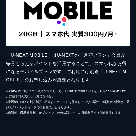
「U-NEXT MOBILE」はU-NEXTの「月額プラン」会員が
毎月もらえるポイントを活用することで、スマホ代がお得
になるモバイルプランです。ご利用には別途「U-NEXT M
OBILE」のお申し込みが必要となります。
※U-NEXTの月額プラン会員が毎月もらえる1,200円分のポイントを、U-NEXT MOBILEの
月額基本料の支払いに充てた場合。
※決済時において支払金額に相当するポイントを保有していない場合、差額分の料金はご登
録のクレジットカードでのお支払いとなります。
※通話料、SMS通信料、オプション（かけ放題など）の月額利用料は別途発生します。