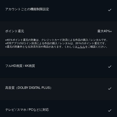
アカウントごとの機能制限設定
ポイント還元
最⼤40%
※
※
40％ポイント還元の対象は、クレジットカード決済による作品の購入 / レンタルです。
※
iOSアプリのUコイン決済による作品の購入 / レンタルは、20％のポイント還元です。
※
還元の対象外となる決済方法や商品があります。くわしくは
こちら
をご確認ください。
フルHD画質 / 4K画質
⾼⾳質（DOLBY DIGITAL PLUS）
テレビ / スマホ / PCなどに対応