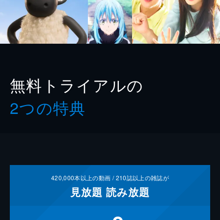
無料トライアルの
2つの特典
420,000
本以上の動画 /
210
誌以上の雑誌が
見放題
読み放題