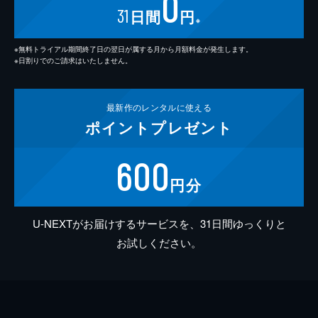
0
31
日間
円
※
※無料トライアル期間終了日の翌日が属する月から月額料金が発生します。
※日割りでのご請求はいたしません。
最新作の
レンタルに使える
ポイント
プレゼント
600
円分
U-NEXTがお届けするサービスを、31日間ゆっくりと
お試しください。