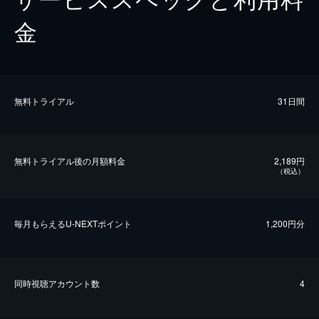
金
無料トライアル
31日間
無料トライアル後の⽉額料金
2,189円
（税込）
毎⽉もらえるU-NEXTポイント
1,200円分
同時視聴アカウント数
4