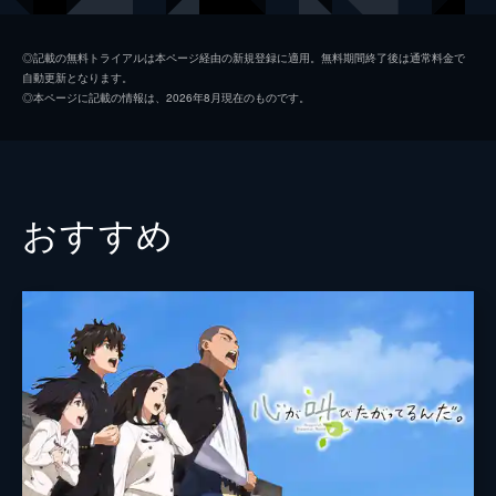
岩戸環
深津絵里
◎記載の無料トライアルは本ページ経由の新規登録に適用。無料期間終了後は通常料金で
自動更新となります。
岡部稔
染谷将太
◎本ページに記載の情報は、2026年8月現在のものです。
二ノ宮ルミ
伊藤沙莉
海部千果
花瀬琴音
岩戸椿芽
花澤香菜
おすすめ
芹澤朋也
神木隆之介
宗像羊朗
松本白鸚
監督
新海誠
脚本
新海誠
原作
新海誠
音楽
RADWIMPS