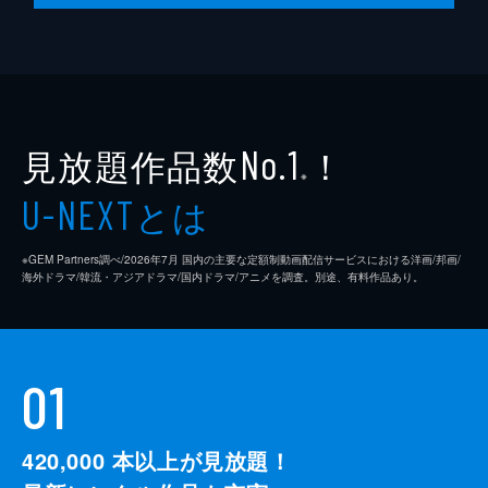
見放題作品数
！
No.1
※
とは
U-NEXT
※GEM Partners調べ/2026年7⽉ 国内の主要な定額制動画配信サービスにおける洋画/邦画/
海外ドラマ/韓流・アジアドラマ/国内ドラマ/アニメを調査。別途、有料作品あり。
01
420,000
本以上が見放題！