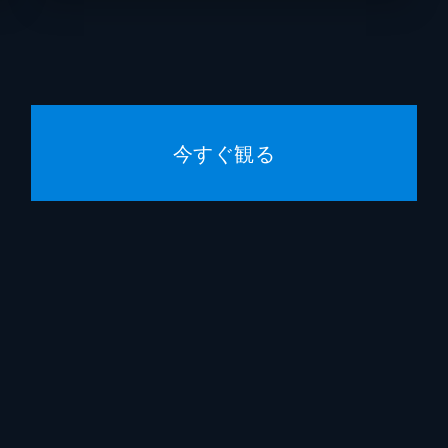
思いやって時間を巻き戻し、ミスティはトリビュートバンドに
本名陽子
小林ゆう
田村ゆかり
となり得る。だから今日はハードコアな育児のリバイバル運動
今すぐ観る
ドコアな曲、リノベーション・ウェーブ時代のヒット曲、花の
朴璐美
白石涼子
浪川大輔
ら。“冬はいつまでたっても終わらない”にもかかわらず、199
ャンピオンは、即席の有酸素運動で早くも春季トレーニングを