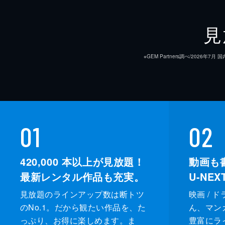
見
※GEM Partners調べ/20
01
02
420,000
本以上が見放題！
動画も
最新レンタル作品も充実。
U-NE
見放題のラインアップ数は断トツ
映画 / 
のNo.1。だから観たい作品を、た
ん、マンガ 
っぷり、お得に楽しめます。ま
豊富にラ