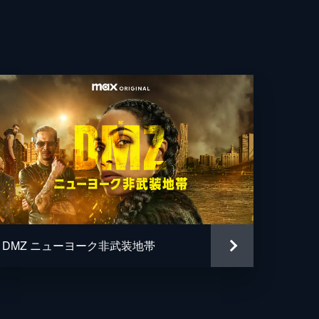
。
と
DMZ ニューヨーク非武装地帯