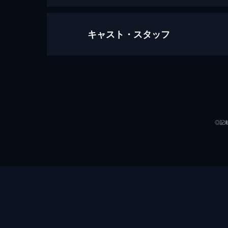
キャスト・スタッフ
第1話 友人、ローマ人、同胞たちよ
冬の訪れから2カ月。生存者たちは食
う悲劇に直面する。タイッサ、ミステ
行動を起こす。
出演
58分
第2話 エディブル・コンプレックス
◎記
いつも突然いなくなる友人と縁を切る
はロッティと共同生活を始める。そ
う。
60分
第3話 食後酒
少女たちは特異な二日酔いを経験する