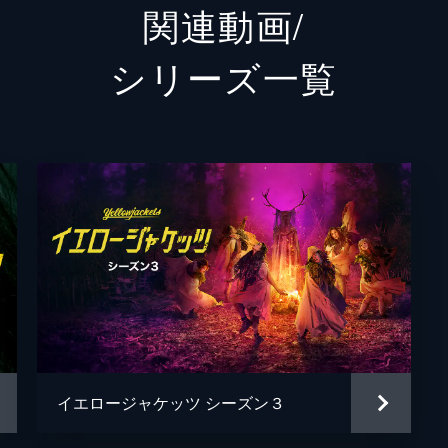
関連動画/
。タイッサは自分と向きあい、ミスティは大海原へと乗り出す
スティーヴン・クルーガー
シリーズ⼀覧
ウォーレン・コール
さんと一緒に車で旅をしよう!新しい友人と休暇を取ろう!必要
コートニー・イートン
プレイリストを必ず用意するように。私たちのお薦めは...。
リヴ・ヒューソン
ケヴィン・アルヴェス
。外は寒いからブーツを忘れないように。ミスティは親友のた
シモーヌ・ケッセル
は心理戦に挑み、ショーナはランディと思いがけない情事に興
ローレン・アンブローズ
クリスティナ・リッチ
イエロージャケッツ シーズン３
ロージャケッツは、保健の授業でのハイライト、恥、トラウマ
ジュリエット・ルイス