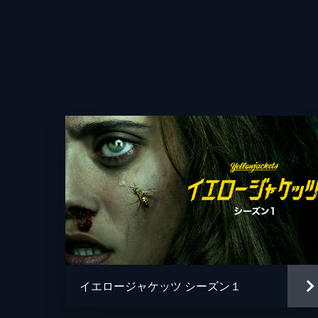
ティによる情緒的な養蜂講義を受ける
57分
第4話 古傷
お出かけして青春を思い出そう!お子
ヒッチハイクをしよう!ドライブ向きの
60分
第5話 ２つの真実と１つのウソ
フェロージャケッツのみんな、起きて
に信念を貫き、ナタリーとロッティ
る。
59分
第6話 誰
イエロージャケッツ シーズン１
雪が降り、小屋に閉じ込められたイエ