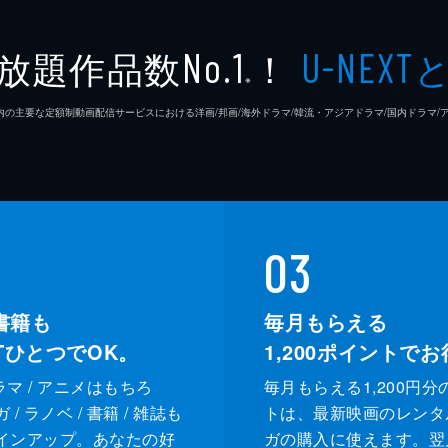
放題作品数
！
No.1
U-NEXT
※
26年7⽉ 国内の主要な定額制動画配信サービスにおける洋画/邦画/海外ドラマ/韓流・アジアドラマ/国内ドラ
03
書籍も
毎月もらえる
XTひとつでOK。
1,200
ポイントでお
ドラマ / アニメはもちろ
毎月もらえる1,200円分
/ ラノベ / 書籍 / 雑誌も
トは、最新映画のレンタ
インアップ。あなたの好
ガの購入に使えます。翌