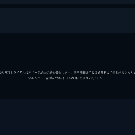
料不足と士気の低下、そしてチームメイトの1人を退場させる
ィ、ナタリーが親友たちを捜そうとする一方で、ショーナはあ
メラニー・リンスキー
タウニー・サイプレス
載の無料トライアルは本ページ経由の新規登録に適用。無料期間終了後は通常料金で自動更新となり
◎本ページに記載の情報は、2026年8月現在のものです。
ソフィー・ネリッセ
のは簡単ではない。タイッサは予期せぬ再会を果たし、ナタリ
してミスティは、カーゴショーツをはいた謎に満ちた人物と出
ジャスミン・サヴォイ・ブラ
ソフィー・サッチャー
サマンサ・ハンラティ
。ショーナはP2Pレンタカーでスリルを味わう。ナタリーは