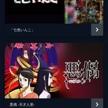
「七色いんこ」
悪偶 -天才人形-