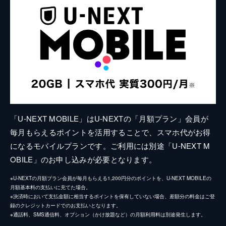
「U-NEXT MOBILE」はU-NEXTの「月額プラン」会員が
毎月もらえるポイントを活用することで、スマホ代がお得
になるモバイルプランです。ご利用には別途「U-NEXT M
OBILE」のお申し込みが必要となります。
※U-NEXTの月額プラン会員が毎月もらえる1,200円分のポイントを、U-NEXT MOBILEの
月額基本料の支払いに充てた場合。
※決済時において支払金額に相当するポイントを保有していない場合、差額分の料金はご登
録のクレジットカードでのお支払いとなります。
※通話料、SMS通信料、オプション（かけ放題など）の月額利用料は別途発生します。