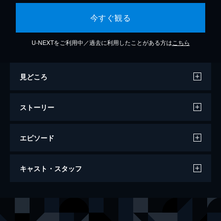
今すぐ観る
U-NEXTをご利用中／過去に利用したことがある方は
こちら
見どころ
ストーリー
エピソード
舞台「オッドタクシー 金剛石は傷つかな
キャスト・スタッフ
い」
118分
出演
二階堂ルイ
小栗有以
和田垣さくら
濱岸ひより