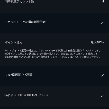
同時視聴アカウント数
4
アカウントごとの機能制限設定
ポイント還元
最⼤40%
※
※
40％ポイント還元の対象は、クレジットカード決済による作品の購入 / レンタルです。
※
iOSアプリのUコイン決済による作品の購入 / レンタルは、20％のポイント還元です。
※
還元の対象外となる決済方法や商品があります。くわしくは
こちら
をご確認ください。
フルHD画質 / 4K画質
⾼⾳質（DOLBY DIGITAL PLUS）