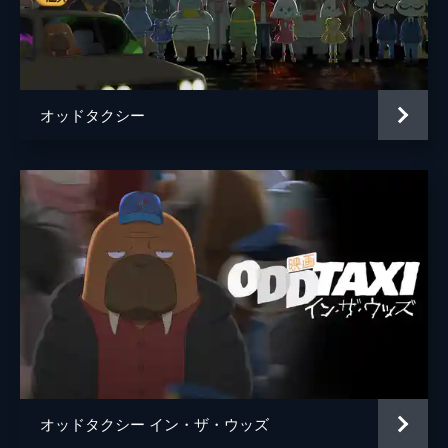
丹羽哲弘
牟田浩二
和田垣母
遠山景織子
脚本
此元和津也
オッドタクシー
伊達さん
原作
P.I.C.S.
演出
なるせゆうせい
オッドタクシー イン・ザ・ウッズ