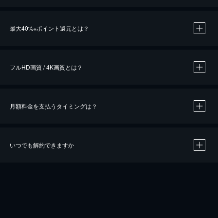
※
最大40%
ポイント還元とは？
※
※
作品によって必要なポイントが異なります。
フルHD画質 / 4K画質とは？
月額料金を支払うタイミングは？
※
40％ポイント還元の対象は、クレジットカード決済による作品の購入 / レンタルです。
※
iOSアプリのUコイン決済による作品の購入 / レンタルは、20％のポイント還元です。
※
還元の対象外となる決済方法や商品があります。くわしくは
こちら
をご確認ください。
いつでも解約できますか
こちら