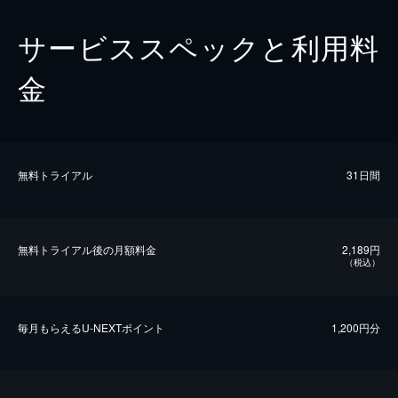
サービススペックと利用料
金
無料トライアル
31日間
無料トライアル後の⽉額料金
2,189円
（税込）
毎⽉もらえるU-NEXTポイント
1,200円分