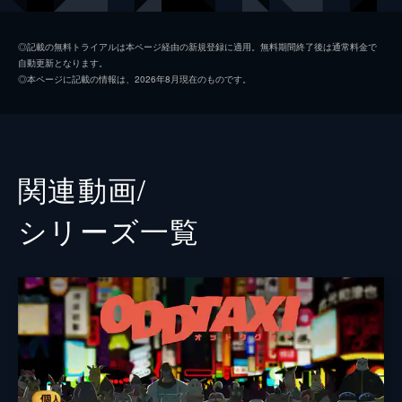
市村しほ
鈴木瞳美
◎記載の無料トライアルは本ページ経由の新規登録に適用。無料期間終了後は通常料金で
自動更新となります。
三矢ユキ
山口乃々華
◎本ページに記載の情報は、2026年8月現在のものです。
山本
吉田宗洋
大門兄
青地洋
大門弟
榊原美鳳
関連動画/
柴垣
矢野たけし
シリーズ⼀覧
馬場
中村ヒロユキ
今井
千葉瑞己
竹田
尾崎尉二
溝渕
後藤健流
四ツ橋サクヤ
高橋雄一