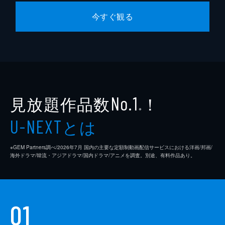
今すぐ観る
見放題作品数
！
No.1
※
とは
U-NEXT
※GEM Partners調べ/2026年7⽉ 国内の主要な定額制動画配信サービスにおける洋画/邦画/
海外ドラマ/韓流・アジアドラマ/国内ドラマ/アニメを調査。別途、有料作品あり。
01