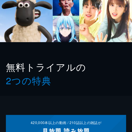
無料トライアルの
2つの特典
420,000
本以上の動画 /
210
誌以上の雑誌が
見放題
読み放題