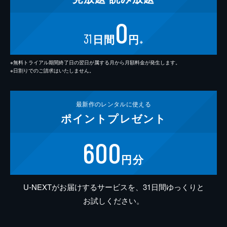
0
31
日間
円
※
※無料トライアル期間終了日の翌日が属する月から月額料金が発生します。
※日割りでのご請求はいたしません。
最新作の
レンタルに使える
ポイント
プレゼント
600
円分
U-NEXTがお届けするサービスを、31日間ゆっくりと
お試しください。