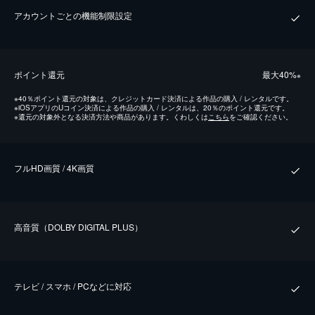
アカウントごとの機能制限設定
ポイント還元
最⼤40%
※
※
40％ポイント還元の対象は、クレジットカード決済による作品の購入 / レンタルです。
※
iOSアプリのUコイン決済による作品の購入 / レンタルは、20％のポイント還元です。
※
還元の対象外となる決済方法や商品があります。くわしくは
こちら
をご確認ください。
フルHD画質 / 4K画質
⾼⾳質（DOLBY DIGITAL PLUS）
テレビ / スマホ / PCなどに対応