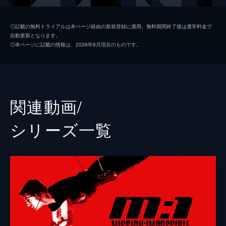
ベンジー・ダン
サイモン・ペッグ
◎記載の無料トライアルは本ページ経由の新規登録に適用。無料期間終了後は通常料金で
自動更新となります。
イルサ・ファウスト
レベッカ・ファーガソン
◎本ページに記載の情報は、2026年8月現在のものです。
ホワイト・ウィドウ
ヴァネッサ・カービー
グレース
ヘイリー・アトウェル
パリス
ポム・クレメンティエフ
関連動画/
ガブリエル
イーサイ・モラレス
シリーズ⼀覧
ユージーン・キトリッジ
ヘンリー・ツェーニー
マリー
マリエラ・ガリガ
ジャスパー・ブリッグス
シェー・ウィガム
ドガ
グレッグ・ターザン・デイヴィス
チャールズ・パーネル