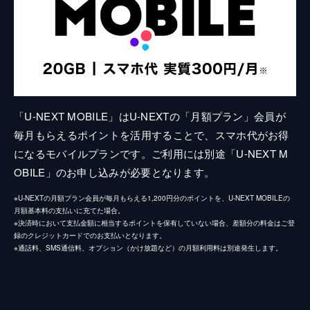
「U-NEXT MOBILE」はU-NEXTの「月額プラン」会員が
毎月もらえるポイントを活用することで、スマホ代がお得
になるモバイルプランです。ご利用には別途「U-NEXT M
OBILE」のお申し込みが必要となります。
※U-NEXTの月額プラン会員が毎月もらえる1,200円分のポイントを、U-NEXT MOBILEの
月額基本料の支払いに充てた場合。
※決済時において支払金額に相当するポイントを保有していない場合、差額分の料金はご登
録のクレジットカードでのお支払いとなります。
※通話料、SMS通信料、オプション（かけ放題など）の月額利用料は別途発生します。