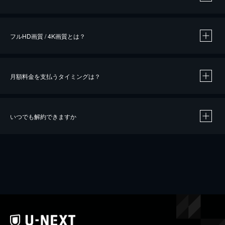
※
作品によって必要なポイントが異なります。
フルHD画質 / 4K画質とは？
月額料金を支払うタイミングは？
※
40％ポイント還元の対象は、クレジットカード決済による作品の購入 / レンタルです。
※
iOSアプリのUコイン決済による作品の購入 / レンタルは、20％のポイント還元です。
※
還元の対象外となる決済方法や商品があります。くわしくは
こちら
をご確認ください。
いつでも解約できますか
こちら