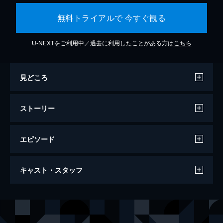
無料トライアルで 今すぐ観る
U-NEXTをご利用中／過去に利用したことがある方は
こちら
見どころ
ストーリー
エピソード
ミッション：インポッシブル／デッドレコ
キャスト・スタッフ
ニング
163分
出演
イーサン・ハント
トム・クルーズ
ルーサー・スティッケル
ヴィング・レイムス