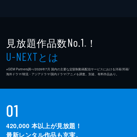
見放題作品数
！
No.1
※
とは
U-NEXT
※GEM Partners調べ/2026年7⽉ 国内の主要な定額制動画配信サービスにおける洋画/邦画/
海外ドラマ/韓流・アジアドラマ/国内ドラマ/アニメを調査。別途、有料作品あり。
01
420,000
本以上が見放題！
最新レンタル作品も充実。