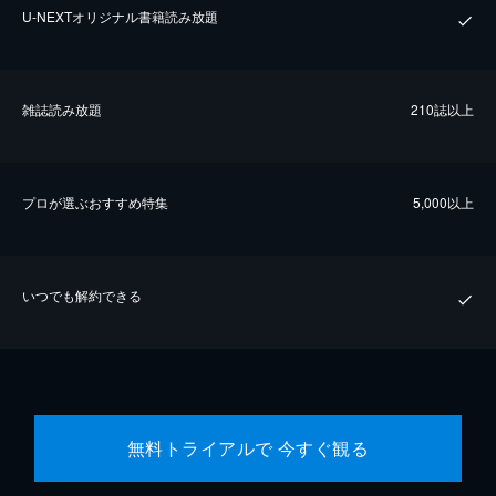
U-NEXTオリジナル書籍読み放題
雑誌読み放題
210誌以上
プロが選ぶおすすめ特集
5,000以上
いつでも解約できる
無料トライアルで 今すぐ観る