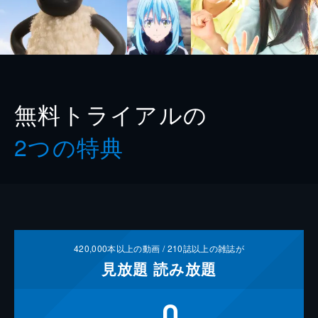
無料トライアルの
2つの特典
420,000
本以上の動画 /
210
誌以上の雑誌が
見放題
読み放題
0