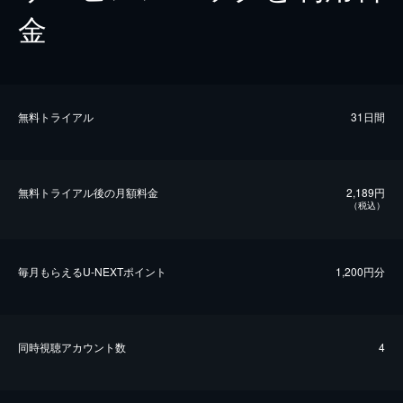
金
無料トライアル
31日間
無料トライアル後の⽉額料金
2,189円
（税込）
毎⽉もらえるU-NEXTポイント
1,200円分
同時視聴アカウント数
4