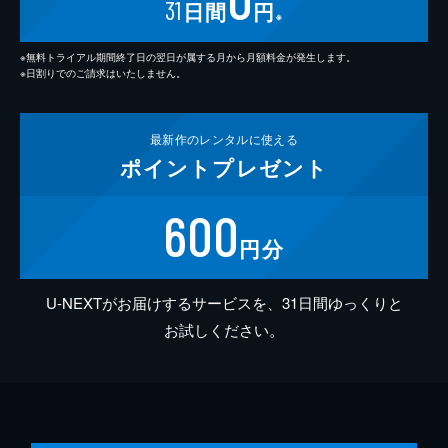
31
日間
円
※
※無料トライアル期間終了日の翌日が属する月から月額料金が発生します。
※日割りでのご請求はいたしません。
最新作の
レンタルに使える
ポイント
プレゼント
600
円分
U-NEXTがお届けするサービスを、31日間ゆっくりと
お試しください。