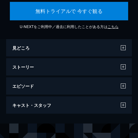
無料トライアルで 今すぐ観る
U-NEXTをご利用中／過去に利用したことがある方は
こちら
見どころ
ストーリー
エピソード
ミッション：インポッシブル／デッドレコ
キャスト・スタッフ
ニング
163分
出演
イーサン・ハント
トム・クルーズ
ルーサー・スティッケル
ヴィング・レイムス