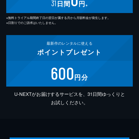
31
日間
円
※
※無料トライアル期間終了日の翌日が属する月から月額料金が発生します。
※日割りでのご請求はいたしません。
最新作の
レンタルに使える
ポイント
プレゼント
600
円分
U-NEXTがお届けするサービスを、31日間ゆっくりと
お試しください。