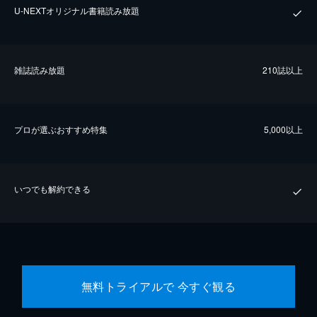
U-NEXTオリジナル書籍読み放題
雑誌読み放題
210誌以上
プロが選ぶおすすめ特集
5,000以上
いつでも解約できる
無料トライアルで 今すぐ観る