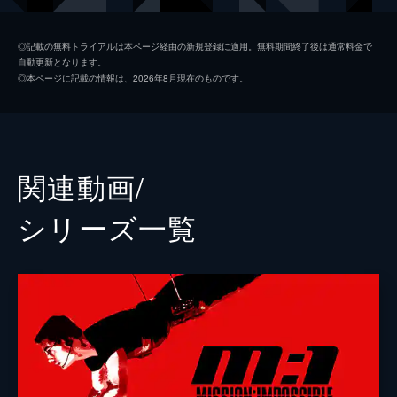
ベンジー・ダン
サイモン・ペッグ
◎記載の無料トライアルは本ページ経由の新規登録に適用。無料期間終了後は通常料金で
自動更新となります。
イルサ・ファウスト
レベッカ・ファーガソン
◎本ページに記載の情報は、2026年8月現在のものです。
ホワイト・ウィドウ
ヴァネッサ・カービー
グレース
ヘイリー・アトウェル
パリス
ポム・クレメンティエフ
関連動画/
ガブリエル
イーサイ・モラレス
シリーズ⼀覧
ユージーン・キトリッジ
ヘンリー・ツェーニー
マリー
マリエラ・ガリガ
ジャスパー・ブリッグス
シェー・ウィガム
ドガ
グレッグ・ターザン・デイヴィス
チャールズ・パーネル