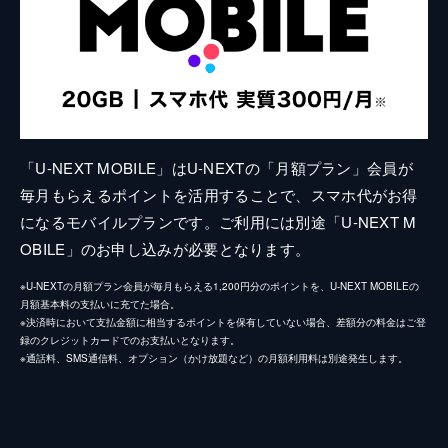
「U-NEXT MOBILE」はU-NEXTの「月額プラン」会員が
毎月もらえるポイントを活用することで、スマホ代がお得
になるモバイルプランです。ご利用には別途「U-NEXT M
OBILE」のお申し込みが必要となります。
※U-NEXTの月額プラン会員が毎月もらえる1,200円分のポイントを、U-NEXT MOBILEの
月額基本料の支払いに充てた場合。
※決済時において支払金額に相当するポイントを保有していない場合、差額分の料金はご登
録のクレジットカードでのお支払いとなります。
※通話料、SMS通信料、オプション（かけ放題など）の月額利用料は別途発生します。