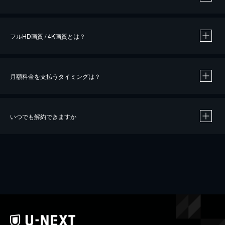
※
作品によって必要なポイントが異なります。
フルHD画質 / 4K画質とは？
月額料金を支払うタイミングは？
※
40％ポイント還元の対象は、クレジットカード決済による作品の購入 / レンタルです。
※
iOSアプリのUコイン決済による作品の購入 / レンタルは、20％のポイント還元です。
※
還元の対象外となる決済方法や商品があります。くわしくは
こちら
をご確認ください。
いつでも解約できますか
こちら