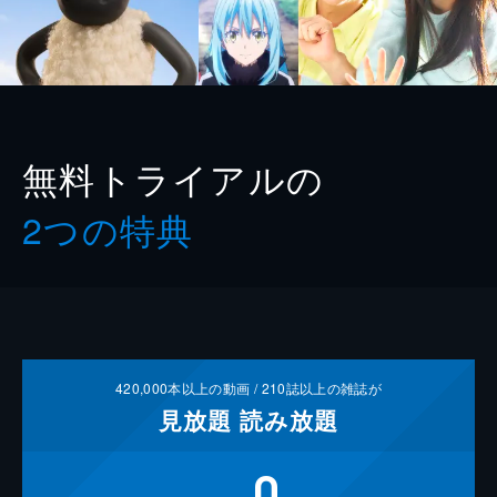
無料トライアルの
2つの特典
420,000
本以上の動画 /
210
誌以上の雑誌が
見放題
読み放題
0