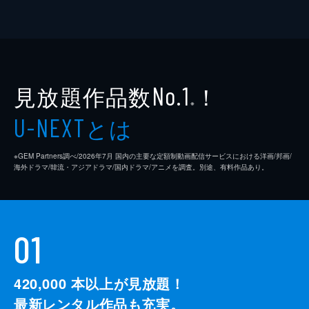
見放題作品数
！
No.1
※
とは
U-NEXT
※GEM Partners調べ/2026年7⽉ 国内の主要な定額制動画配信サービスにおける洋画/邦画/
海外ドラマ/韓流・アジアドラマ/国内ドラマ/アニメを調査。別途、有料作品あり。
01
420,000
本以上が見放題！
最新レンタル作品も充実。