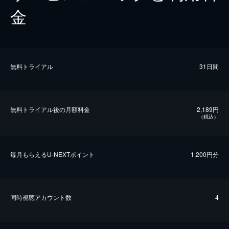
金
無料トライアル
31日間
無料トライアル後の⽉額料金
2,189円
（税込）
毎⽉もらえるU-NEXTポイント
1,200円分
同時視聴アカウント数
4