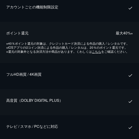
アカウントごとの機能制限設定
ポイント還元
最⼤40%
※
※
40％ポイント還元の対象は、クレジットカード決済による作品の購入 / レンタルです。
※
iOSアプリのUコイン決済による作品の購入 / レンタルは、20％のポイント還元です。
※
還元の対象外となる決済方法や商品があります。くわしくは
こちら
をご確認ください。
フルHD画質 / 4K画質
⾼⾳質（DOLBY DIGITAL PLUS）
テレビ / スマホ / PCなどに対応