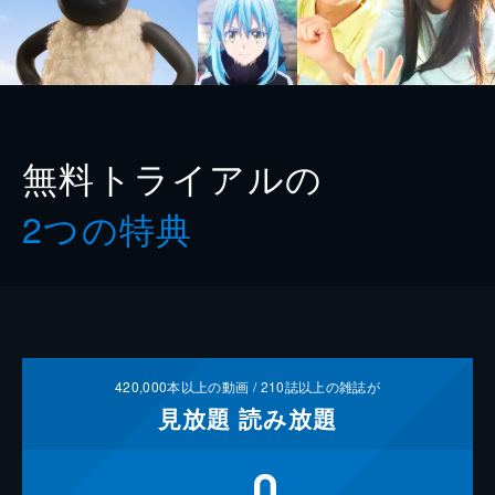
無料トライアルの
2つの特典
420,000
本以上の動画 /
210
誌以上の雑誌が
見放題
読み放題
0