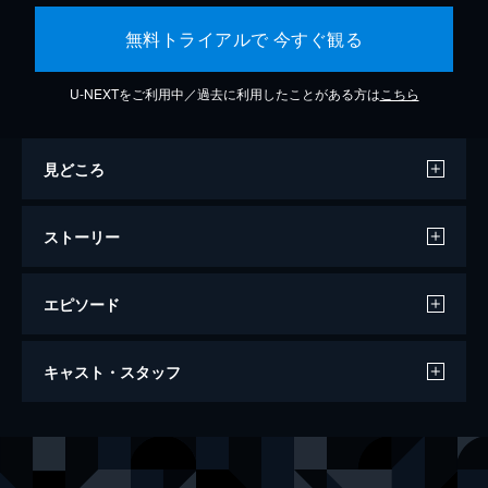
無料トライアルで 今すぐ観る
U-NEXTをご利用中／過去に利用したことがある方は
こちら
見どころ
ストーリー
エピソード
ミッション：インポッシブル／デッドレコ
キャスト・スタッフ
ニング
163分
出演
イーサン・ハント
トム・クルーズ
ルーサー・スティッケル
ヴィング・レイムス