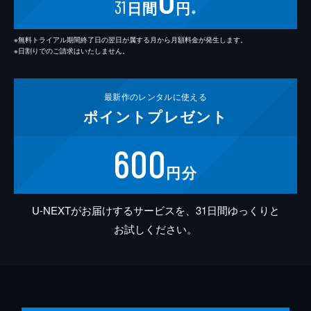
31
日間
円
※
※無料トライアル期間終了日の翌日が属する月から月額料金が発生します。
※日割りでのご請求はいたしません。
最新作の
レンタルに使える
ポイント
プレゼント
600
円分
U-NEXTがお届けするサービスを、31日間ゆっくりと
お試しください。