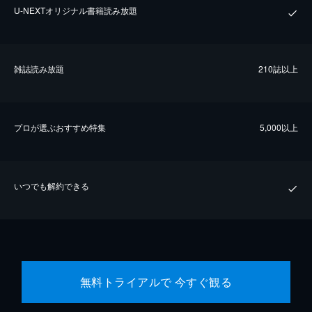
U-NEXTオリジナル書籍読み放題
雑誌読み放題
210誌以上
プロが選ぶおすすめ特集
5,000以上
いつでも解約できる
無料トライアルで 今すぐ観る