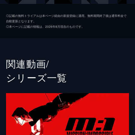
ベンジー・ダン
サイモン・ペッグ
◎記載の無料トライアルは本ページ経由の新規登録に適用。無料期間終了後は通常料金で
自動更新となります。
イルサ・ファウスト
レベッカ・ファーガソン
◎本ページに記載の情報は、2026年8月現在のものです。
ホワイト・ウィドウ
ヴァネッサ・カービー
グレース
ヘイリー・アトウェル
パリス
ポム・クレメンティエフ
関連動画/
ガブリエル
イーサイ・モラレス
シリーズ⼀覧
ユージーン・キトリッジ
ヘンリー・ツェーニー
マリー
マリエラ・ガリガ
ジャスパー・ブリッグス
シェー・ウィガム
ドガ
グレッグ・ターザン・デイヴィス
チャールズ・パーネル