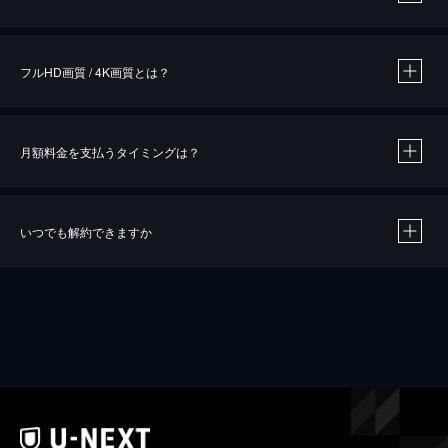
※
作品によって必要なポイントが異なります。
フルHD画質 / 4K画質とは？
月額料金を支払うタイミングは？
※
40％ポイント還元の対象は、クレジットカード決済による作品の購入 / レンタルです。
※
iOSアプリのUコイン決済による作品の購入 / レンタルは、20％のポイント還元です。
※
還元の対象外となる決済方法や商品があります。くわしくは
こちら
をご確認ください。
いつでも解約できますか
こちら