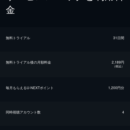
金
無料トライアル
31日間
無料トライアル後の⽉額料金
2,189円
（税込）
毎⽉もらえるU-NEXTポイント
1,200円分
同時視聴アカウント数
4