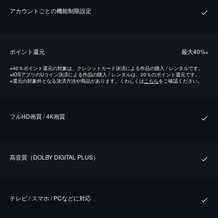
アカウントごとの機能制限設定
ポイント還元
最⼤40%
※
※
40％ポイント還元の対象は、クレジットカード決済による作品の購入 / レンタルです。
※
iOSアプリのUコイン決済による作品の購入 / レンタルは、20％のポイント還元です。
※
還元の対象外となる決済方法や商品があります。くわしくは
こちら
をご確認ください。
フルHD画質 / 4K画質
⾼⾳質（DOLBY DIGITAL PLUS）
テレビ / スマホ / PCなどに対応