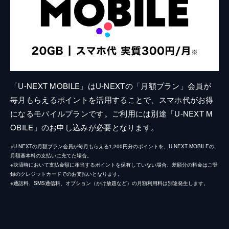
「U-NEXT MOBILE」はU-NEXTの「月額プラン」会員が
毎月もらえるポイントを活用することで、スマホ代がお得
になるモバイルプランです。ご利用には別途「U-NEXT M
OBILE」のお申し込みが必要となります。
※U-NEXTの月額プラン会員が毎月もらえる1,200円分のポイントを、U-NEXT MOBILEの
月額基本料の支払いに充てた場合。
※決済時において支払金額に相当するポイントを保有していない場合、差額分の料金はご登
録のクレジットカードでのお支払いとなります。
※通話料、SMS通信料、オプション（かけ放題など）の月額利用料は別途発生します。