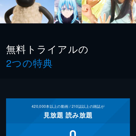
無料トライアルの
2つの特典
420,000
本以上の動画 /
210
誌以上の雑誌が
見放題
読み放題
0