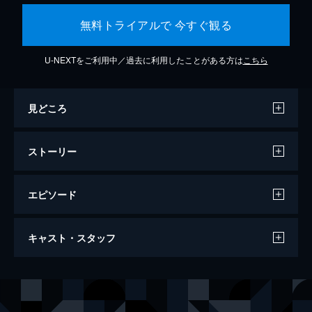
無料トライアルで 今すぐ観る
U-NEXTをご利用中／過去に利用したことがある方は
こちら
見どころ
ストーリー
エピソード
ミッション：インポッシブル／デッドレコ
キャスト・スタッフ
ニング
163分
出演
イーサン・ハント
トム・クルーズ
ルーサー・スティッケル
ヴィング・レイムス