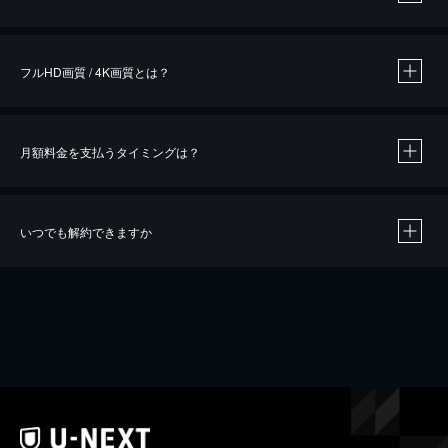
※
作品によって必要なポイントが異なります。
フルHD画質 / 4K画質とは？
月額料金を支払うタイミングは？
※
40％ポイント還元の対象は、クレジットカード決済による作品の購入 / レンタルです。
※
iOSアプリのUコイン決済による作品の購入 / レンタルは、20％のポイント還元です。
※
還元の対象外となる決済方法や商品があります。くわしくは
こちら
をご確認ください。
いつでも解約できますか
こちら