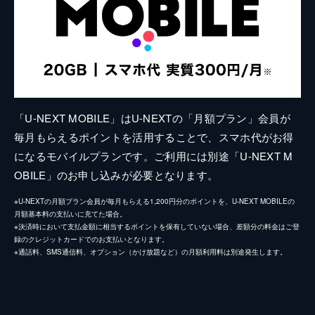
「U-NEXT MOBILE」はU-NEXTの「月額プラン」会員が
毎月もらえるポイントを活用することで、スマホ代がお得
になるモバイルプランです。ご利用には別途「U-NEXT M
OBILE」のお申し込みが必要となります。
※U-NEXTの月額プラン会員が毎月もらえる1,200円分のポイントを、U-NEXT MOBILEの
月額基本料の支払いに充てた場合。
※決済時において支払金額に相当するポイントを保有していない場合、差額分の料金はご登
録のクレジットカードでのお支払いとなります。
※通話料、SMS通信料、オプション（かけ放題など）の月額利用料は別途発生します。