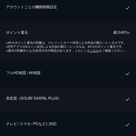
アカウントごとの機能制限設定
ポイント還元
最⼤40%
※
※
40％ポイント還元の対象は、クレジットカード決済による作品の購入 / レンタルです。
※
iOSアプリのUコイン決済による作品の購入 / レンタルは、20％のポイント還元です。
※
還元の対象外となる決済方法や商品があります。くわしくは
こちら
をご確認ください。
フルHD画質 / 4K画質
⾼⾳質（DOLBY DIGITAL PLUS）
テレビ / スマホ / PCなどに対応