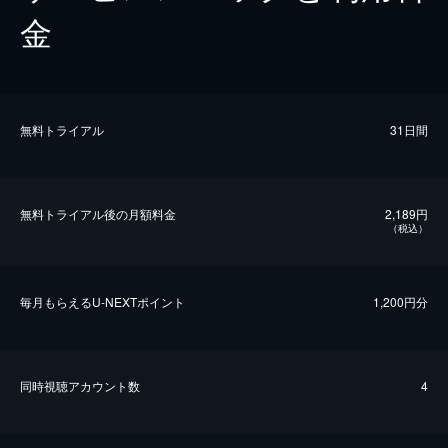
金
無料トライアル
31日間
無料トライアル後の⽉額料金
2,189円
（税込）
毎⽉もらえるU-NEXTポイント
1,200円分
同時視聴アカウント数
4