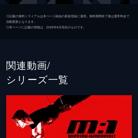
ベンジー・ダン
サイモン・ペッグ
◎記載の無料トライアルは本ページ経由の新規登録に適用。無料期間終了後は通常料金で
自動更新となります。
イルサ・ファウスト
レベッカ・ファーガソン
◎本ページに記載の情報は、2026年8月現在のものです。
ホワイト・ウィドウ
ヴァネッサ・カービー
グレース
ヘイリー・アトウェル
パリス
ポム・クレメンティエフ
関連動画/
ガブリエル
イーサイ・モラレス
シリーズ⼀覧
ユージーン・キトリッジ
ヘンリー・ツェーニー
マリー
マリエラ・ガリガ
ジャスパー・ブリッグス
シェー・ウィガム
ドガ
グレッグ・ターザン・デイヴィス
チャールズ・パーネル