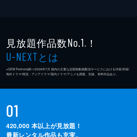
見放題作品数
！
No.1
※
とは
U-NEXT
※GEM Partners調べ/2026年7⽉ 国内の主要な定額制動画配信サービスにおける洋画/邦画/
海外ドラマ/韓流・アジアドラマ/国内ドラマ/アニメを調査。別途、有料作品あり。
01
420,000
本以上が見放題！
最新レンタル作品も充実。