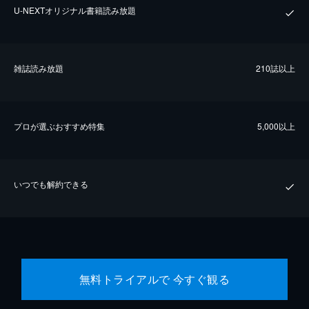
U-NEXTオリジナル書籍読み放題
雑誌読み放題
210誌以上
プロが選ぶおすすめ特集
5,000以上
いつでも解約できる
無料トライアルで 今すぐ観る