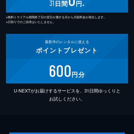
31
日間
円
※
※無料トライアル期間終了日の翌日が属する月から月額料金が発生します。
※日割りでのご請求はいたしません。
最新作の
レンタルに使える
ポイント
プレゼント
600
円分
U-NEXTがお届けするサービスを、31日間ゆっくりと
お試しください。