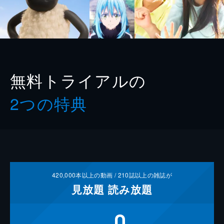
無料トライアルの
2つの特典
420,000
本以上の動画 /
210
誌以上の雑誌が
見放題
読み放題
0