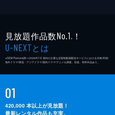
見放題作品数
！
No.1
※
とは
U-NEXT
※GEM Partners調べ/2026年7⽉ 国内の主要な定額制動画配信サービスにおける洋画/邦画/
海外ドラマ/韓流・アジアドラマ/国内ドラマ/アニメを調査。別途、有料作品あり。
01
420,000
本以上が見放題！
最新レンタル作品も充実。