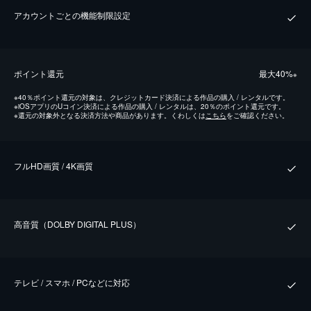
アカウントごとの機能制限設定
ポイント還元
最⼤40%
※
※
40％ポイント還元の対象は、クレジットカード決済による作品の購入 / レンタルです。
※
iOSアプリのUコイン決済による作品の購入 / レンタルは、20％のポイント還元です。
※
還元の対象外となる決済方法や商品があります。くわしくは
こちら
をご確認ください。
フルHD画質 / 4K画質
⾼⾳質（DOLBY DIGITAL PLUS）
テレビ / スマホ / PCなどに対応