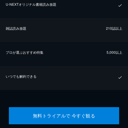
U-NEXTオリジナル書籍読み放題
雑誌読み放題
210誌以上
プロが選ぶおすすめ特集
5,000以上
いつでも解約できる
無料トライアルで 今すぐ観る