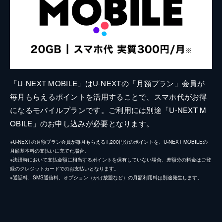
「U-NEXT MOBILE」はU-NEXTの「月額プラン」会員が
毎月もらえるポイントを活用することで、スマホ代がお得
になるモバイルプランです。ご利用には別途「U-NEXT M
OBILE」のお申し込みが必要となります。
※U-NEXTの月額プラン会員が毎月もらえる1,200円分のポイントを、U-NEXT MOBILEの
月額基本料の支払いに充てた場合。
※決済時において支払金額に相当するポイントを保有していない場合、差額分の料金はご登
録のクレジットカードでのお支払いとなります。
※通話料、SMS通信料、オプション（かけ放題など）の月額利用料は別途発生します。