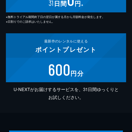
31
日間
円
※
※無料トライアル期間終了日の翌日が属する月から月額料金が発生します。
※日割りでのご請求はいたしません。
最新作の
レンタルに使える
ポイント
プレゼント
600
円分
U-NEXTがお届けするサービスを、31日間ゆっくりと
お試しください。