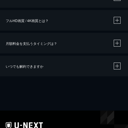
※
作品によって必要なポイントが異なります。
フルHD画質 / 4K画質とは？
月額料金を支払うタイミングは？
※
40％ポイント還元の対象は、クレジットカード決済による作品の購入 / レンタルです。
※
iOSアプリのUコイン決済による作品の購入 / レンタルは、20％のポイント還元です。
※
還元の対象外となる決済方法や商品があります。くわしくは
こちら
をご確認ください。
いつでも解約できますか
こちら