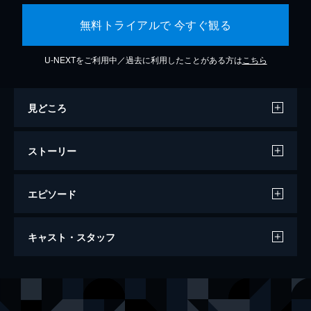
無料トライアルで 今すぐ観る
U-NEXTをご利用中／過去に利用したことがある方は
こちら
見どころ
ストーリー
エピソード
ミッション：インポッシブル／デッドレコ
キャスト・スタッフ
ニング
163分
出演
イーサン・ハント
トム・クルーズ
ルーサー・スティッケル
ヴィング・レイムス