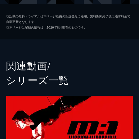
ベンジー・ダン
サイモン・ペッグ
◎記載の無料トライアルは本ページ経由の新規登録に適用。無料期間終了後は通常料金で
自動更新となります。
イルサ・ファウスト
レベッカ・ファーガソン
◎本ページに記載の情報は、2026年8月現在のものです。
ホワイト・ウィドウ
ヴァネッサ・カービー
グレース
ヘイリー・アトウェル
パリス
ポム・クレメンティエフ
関連動画/
ガブリエル
イーサイ・モラレス
シリーズ⼀覧
ユージーン・キトリッジ
ヘンリー・ツェーニー
マリー
マリエラ・ガリガ
ジャスパー・ブリッグス
シェー・ウィガム
ドガ
グレッグ・ターザン・デイヴィス
チャールズ・パーネル