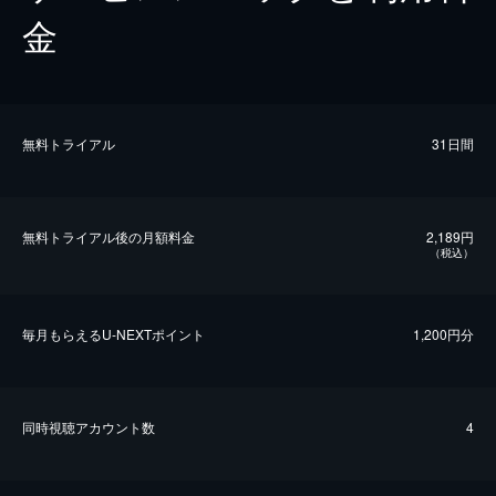
金
無料トライアル
31日間
無料トライアル後の⽉額料金
2,189円
（税込）
毎⽉もらえるU-NEXTポイント
1,200円分
同時視聴アカウント数
4