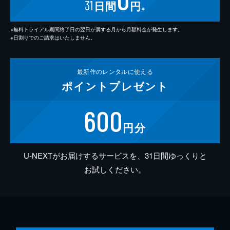
31
日間
円
※
※無料トライアル期間終了日の翌日が属する月から月額料金が発生します。
※日割りでのご請求はいたしません。
最新作の
レンタルに使える
ポイント
プレゼント
600
円分
U-NEXTがお届けするサービスを、31日間ゆっくりと
お試しください。