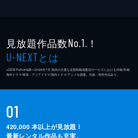
見放題作品数
！
No.1
※
とは
U-NEXT
※GEM Partners調べ/2026年7⽉ 国内の主要な定額制動画配信サービスにおける洋画/邦画/
海外ドラマ/韓流・アジアドラマ/国内ドラマ/アニメを調査。別途、有料作品あり。
01
420,000
本以上が見放題！
最新レンタル作品も充実。