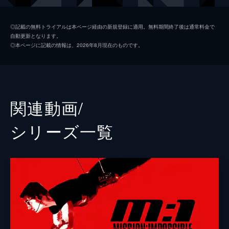
ベンジー・ダン
サイモン・ペッグ
◎記載の無料トライアルは本ページ経由の新規登録に適用。無料期間終了後は通常料金で
自動更新となります。
イルサ・ファウスト
レベッカ・ファーガソン
◎本ページに記載の情報は、2026年8月現在のものです。
ホワイト・ウィドウ
ヴァネッサ・カービー
グレース
ヘイリー・アトウェル
パリス
ポム・クレメンティエフ
関連動画/
ガブリエル
イーサイ・モラレス
シリーズ⼀覧
ユージーン・キトリッジ
ヘンリー・ツェーニー
マリー
マリエラ・ガリガ
ジャスパー・ブリッグス
シェー・ウィガム
ドガ
グレッグ・ターザン・デイヴィス
チャールズ・パーネル