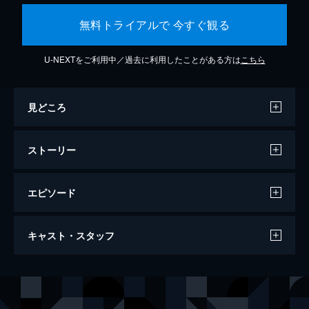
無料トライアルで 今すぐ観る
U-NEXTをご利用中／過去に利用したことがある方は
こちら
見どころ
ストーリー
エピソード
ミッション：インポッシブル／デッドレコ
キャスト・スタッフ
ニング
163分
出演
イーサン・ハント
トム・クルーズ
ルーサー・スティッケル
ヴィング・レイムス