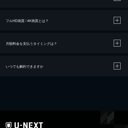
※
作品によって必要なポイントが異なります。
フルHD画質 / 4K画質とは？
月額料金を支払うタイミングは？
※
40％ポイント還元の対象は、クレジットカード決済による作品の購入 / レンタルです。
※
iOSアプリのUコイン決済による作品の購入 / レンタルは、20％のポイント還元です。
※
還元の対象外となる決済方法や商品があります。くわしくは
こちら
をご確認ください。
いつでも解約できますか
こちら