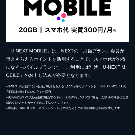
「U-NEXT MOBILE」はU-NEXTの「月額プラン」会員が
毎月もらえるポイントを活用することで、スマホ代がお得
になるモバイルプランです。ご利用には別途「U-NEXT M
OBILE」のお申し込みが必要となります。
※U-NEXTの月額プラン会員が毎月もらえる1,200円分のポイントを、U-NEXT MOBILEの
月額基本料の支払いに充てた場合。
※決済時において支払金額に相当するポイントを保有していない場合、差額分の料金はご登
録のクレジットカードでのお支払いとなります。
※通話料、SMS通信料、オプション（かけ放題など）の月額利用料は別途発生します。