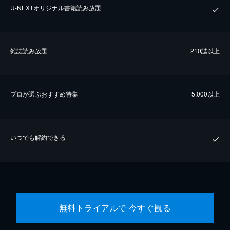
U-NEXTオリジナル書籍読み放題
雑誌読み放題
210誌以上
プロが選ぶおすすめ特集
5,000以上
いつでも解約できる
無料トライアルで 今すぐ観る