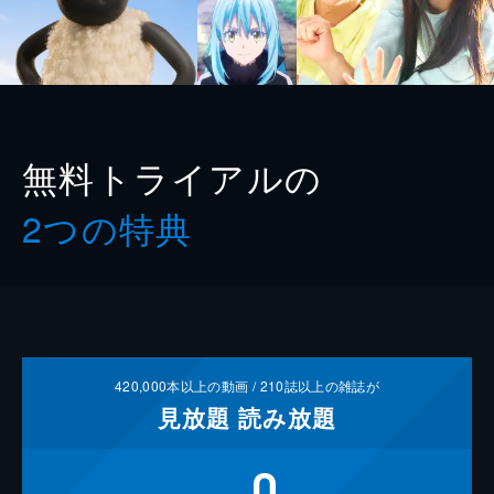
無料トライアルの
2つの特典
420,000
本以上の動画 /
210
誌以上の雑誌が
見放題
読み放題
0