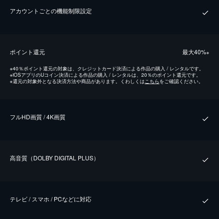
アカウントごとの機能制限設定
ポイント還元
最⼤40%
※
※
40％ポイント還元の対象は、クレジットカード決済による作品の購入 / レンタルです。
※
iOSアプリのUコイン決済による作品の購入 / レンタルは、20％のポイント還元です。
※
還元の対象外となる決済方法や商品があります。くわしくは
こちら
をご確認ください。
フルHD画質 / 4K画質
⾼⾳質（DOLBY DIGITAL PLUS）
テレビ / スマホ / PCなどに対応