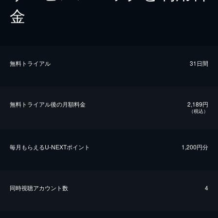
金
無料トライアル
31日間
無料トライアル後の⽉額料金
2,189円
（税込）
毎⽉もらえるU-NEXTポイント
1,200円分
同時視聴アカウント数
4