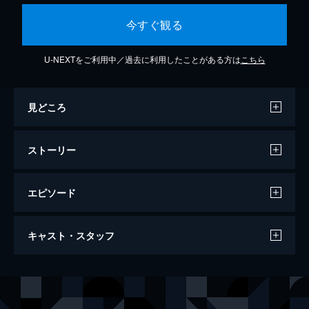
今すぐ観る
U-NEXTをご利用中／過去に利用したことがある方は
こちら
見どころ
ストーリー
エピソード
ドリヴン・アンダーグラウンド
キャスト・スタッフ
94分
出演
クリスティ・スワンソン
エミリー・テナント