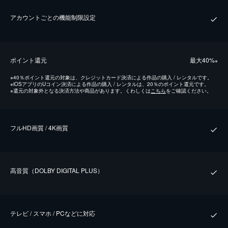
アカウントごとの機能制限設定
ポイント還元
最⼤40%
※
※
40％ポイント還元の対象は、クレジットカード決済による作品の購入 / レンタルです。
※
iOSアプリのUコイン決済による作品の購入 / レンタルは、20％のポイント還元です。
※
還元の対象外となる決済方法や商品があります。くわしくは
こちら
をご確認ください。
フルHD画質 / 4K画質
⾼⾳質（DOLBY DIGITAL PLUS）
テレビ / スマホ / PCなどに対応