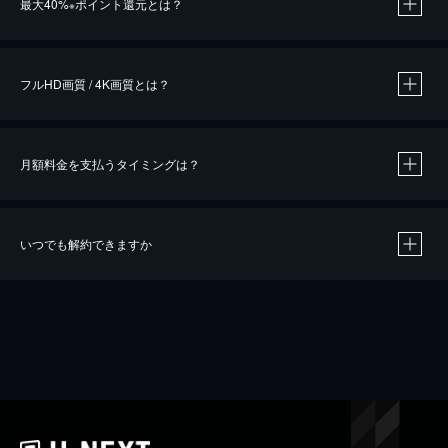
最大40%
ポイント還元とは？
※
※
作品によって必要なポイントが異なります。
フルHD画質 / 4K画質とは？
月額料金を支払うタイミングは？
※
40％ポイント還元の対象は、クレジットカード決済による作品の購入 / レンタルです。
※
iOSアプリのUコイン決済による作品の購入 / レンタルは、20％のポイント還元です。
※
還元の対象外となる決済方法や商品があります。くわしくは
こちら
をご確認ください。
いつでも解約できますか
こちら