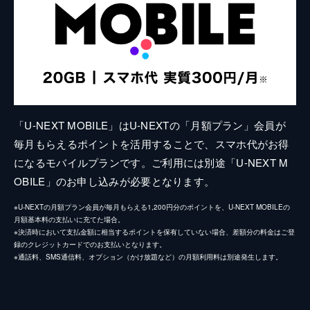
「U-NEXT MOBILE」はU-NEXTの「月額プラン」会員が
毎月もらえるポイントを活用することで、スマホ代がお得
になるモバイルプランです。ご利用には別途「U-NEXT M
OBILE」のお申し込みが必要となります。
※U-NEXTの月額プラン会員が毎月もらえる1,200円分のポイントを、U-NEXT MOBILEの
月額基本料の支払いに充てた場合。
※決済時において支払金額に相当するポイントを保有していない場合、差額分の料金はご登
録のクレジットカードでのお支払いとなります。
※通話料、SMS通信料、オプション（かけ放題など）の月額利用料は別途発生します。