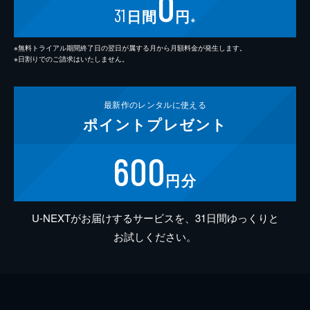
0
31
日間
円
※
※無料トライアル期間終了日の翌日が属する月から月額料金が発生します。
※日割りでのご請求はいたしません。
最新作の
レンタルに使える
ポイント
プレゼント
600
円分
U-NEXTがお届けするサービスを、31日間ゆっくりと
お試しください。