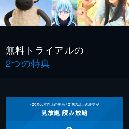
無料トライアルの
2つの特典
420,000
本以上の動画 /
210
誌以上の雑誌が
見放題
読み放題