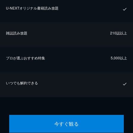
U-NEXTオリジナル書籍読み放題
雑誌読み放題
210誌以上
プロが選ぶおすすめ特集
5,000以上
いつでも解約できる
今すぐ観る