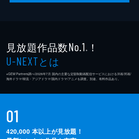
見放題作品数
！
No.1
※
とは
U-NEXT
※GEM Partners調べ/2026年7⽉ 国内の主要な定額制動画配信サービスにおける洋画/邦画/
海外ドラマ/韓流・アジアドラマ/国内ドラマ/アニメを調査。別途、有料作品あり。
01
420,000
本以上が見放題！