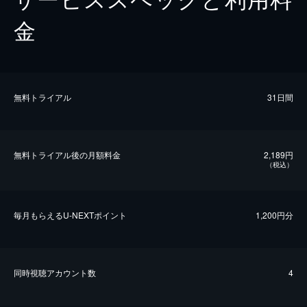
金
無料トライアル
31日間
無料トライアル後の⽉額料金
2,189円
（税込）
毎⽉もらえるU-NEXTポイント
1,200円分
同時視聴アカウント数
4