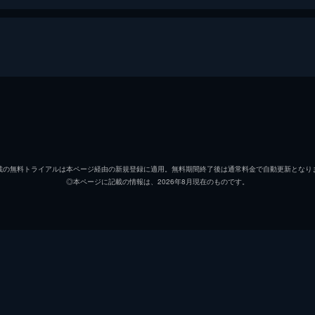
ナメント 派閥抗争勃発 下巻
水口美香
手塚紗掬
載の無料トライアルは本ページ経由の新規登録に適用。無料期間終了後は通常料金で自動更新となり
◎本ページに記載の情報は、2026年8月現在のものです。
山脇千文美
豊後葵