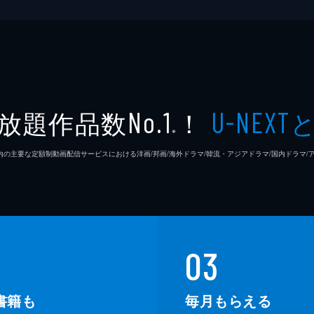
放題作品数
！
No.1
U-NEXT
※
26年7⽉ 国内の主要な定額制動画配信サービスにおける洋画/邦画/海外ドラマ/韓流・アジアドラマ/国内ドラ
03
書籍も
毎月もらえる