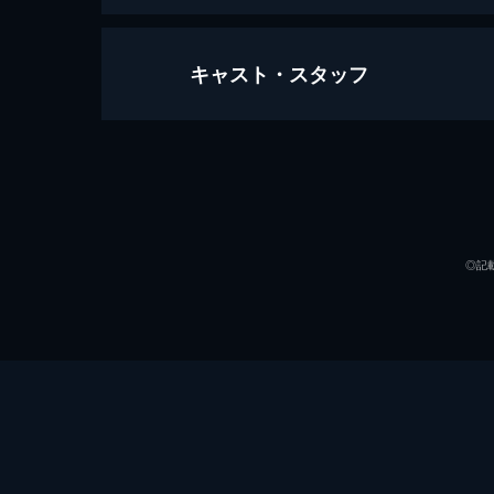
キャスト・スタッフ
麻雀最強戦2017 女流プレミアトー
146分
出演
◎記