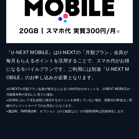
「U-NEXT MOBILE」はU-NEXTの「月額プラン」会員が
毎月もらえるポイントを活用することで、スマホ代がお得
になるモバイルプランです。ご利用には別途「U-NEXT M
OBILE」のお申し込みが必要となります。
※U-NEXTの月額プラン会員が毎月もらえる1,200円分のポイントを、U-NEXT MOBILEの
月額基本料の支払いに充てた場合。
※決済時において支払金額に相当するポイントを保有していない場合、差額分の料金はご登
録のクレジットカードでのお支払いとなります。
※通話料、SMS通信料、オプション（かけ放題など）の月額利用料は別途発生します。