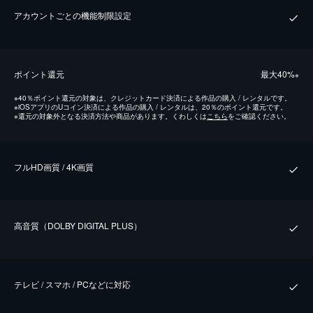
アカウントごとの機能制限設定
ポイント還元
最⼤40%
※
※
40％ポイント還元の対象は、クレジットカード決済による作品の購入 / レンタルです。
※
iOSアプリのUコイン決済による作品の購入 / レンタルは、20％のポイント還元です。
※
還元の対象外となる決済方法や商品があります。くわしくは
こちら
をご確認ください。
フルHD画質 / 4K画質
⾼⾳質（DOLBY DIGITAL PLUS）
テレビ / スマホ / PCなどに対応