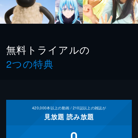
無料トライアルの
2つの特典
420,000
本以上の動画 /
210
誌以上の雑誌が
見放題
読み放題
0