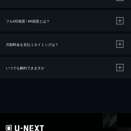
※
作品によって必要なポイントが異なります。
フルHD画質 / 4K画質とは？
月額料金を支払うタイミングは？
※
40％ポイント還元の対象は、クレジットカード決済による作品の購入 / レンタルです。
※
iOSアプリのUコイン決済による作品の購入 / レンタルは、20％のポイント還元です。
※
還元の対象外となる決済方法や商品があります。くわしくは
こちら
をご確認ください。
いつでも解約できますか
こちら