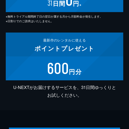
31
日間
円
※
※無料トライアル期間終了日の翌日が属する月から月額料金が発生します。
※日割りでのご請求はいたしません。
最新作の
レンタルに使える
ポイント
プレゼント
600
円分
U-NEXTがお届けするサービスを、31日間ゆっくりと
お試しください。