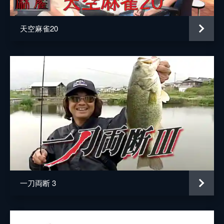
天空麻雀20
一刀両断 3