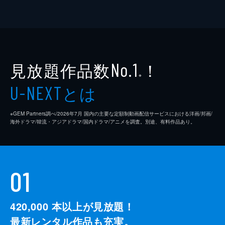
見放題作品数
！
No.1
※
とは
U-NEXT
※GEM Partners調べ/2026年7⽉ 国内の主要な定額制動画配信サービスにおける洋画/邦画/
海外ドラマ/韓流・アジアドラマ/国内ドラマ/アニメを調査。別途、有料作品あり。
01
420,000
本以上が見放題！
最新レンタル作品も充実。