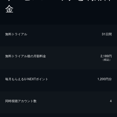
金
無料トライアル
31日間
無料トライアル後の⽉額料金
2,189円
（税込）
毎⽉もらえるU-NEXTポイント
1,200円分
同時視聴アカウント数
4