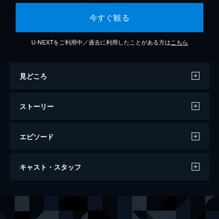
今すぐ観る
U-NEXTをご利用中／過去に利用したことがある方は
こちら
見どころ
ストーリー
エピソード
麻雀最強戦2019 ファイナル Ｄ卓
キャスト・スタッフ
169分
出演
藤田晋
堀慎吾