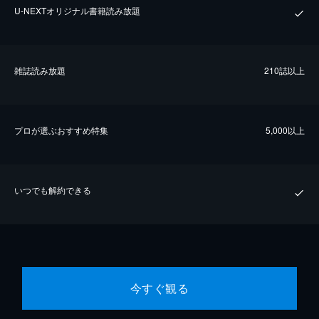
U-NEXTオリジナル書籍読み放題
雑誌読み放題
210誌以上
プロが選ぶおすすめ特集
5,000以上
いつでも解約できる
今すぐ観る