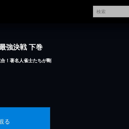
人最強決戦 下巻
試合！著名人雀士たちが剛
観る