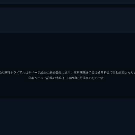
亀田大毅
森川ジョージ
載の無料トライアルは本ページ経由の新規登録に適用。無料期間終了後は通常料金で自動更新となり
◎本ページに記載の情報は、2026年8月現在のものです。
やべきょうすけ
鈴木大介［麻雀］