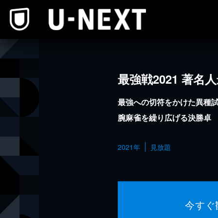
本文へスキップ
最強戦2021 著名
最強への切符をかけた異種
腕麻雀を繰り広げる決勝卓
2021年
見放題
今すぐ