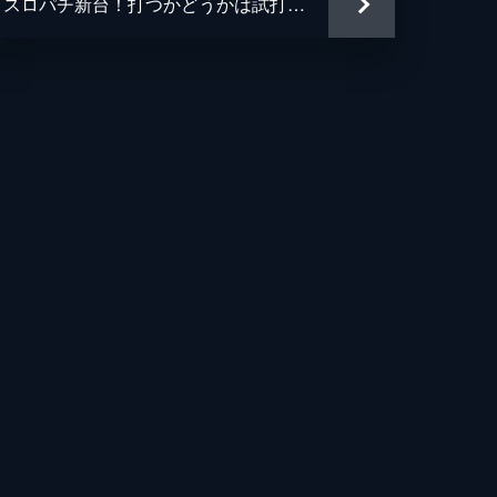
スロパチ新台！打つかどうかは試打しだい!! ～ぱちスロ アベンジャーズ～