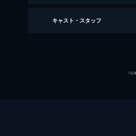
キャスト・スタッフ
最強戦2021 著名人最強決戦 下巻
126分
出演
◎記