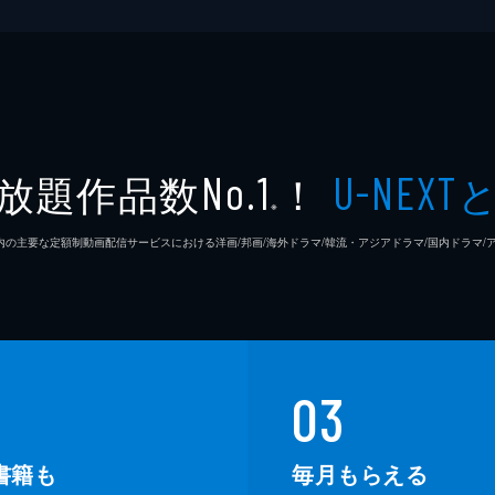
放題作品数
！
No.1
U-NEXT
※
26年7⽉ 国内の主要な定額制動画配信サービスにおける洋画/邦画/海外ドラマ/韓流・アジアドラマ/国内ドラ
03
書籍も
毎月もらえる