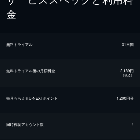
金
無料トライアル
31日間
無料トライアル後の⽉額料金
2,189円
（税込）
毎⽉もらえるU-NEXTポイント
1,200円分
同時視聴アカウント数
4