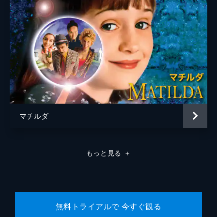
ナレーション
ヘレン・ミレン
監督
グレタ・ガーウィグ
脚本
グレタ・ガーウィグ
ノア・バームバック
音楽
マーク・ロンソン
アンドリュー・ワイアット
マチルダ
製作
デヴィッド・ハイマン
マーゴット・ロビー
もっと見る
＋
トム・アカーリー
ロビー・ブレナー
無料トライアルで 今すぐ観る