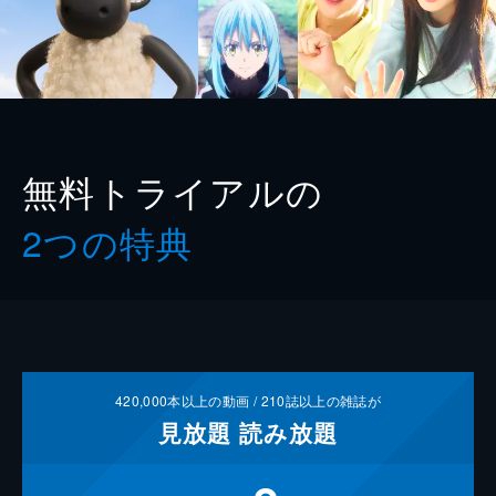
無料トライアルの
2つの特典
420,000
本以上の動画 /
210
誌以上の雑誌が
見放題
読み放題