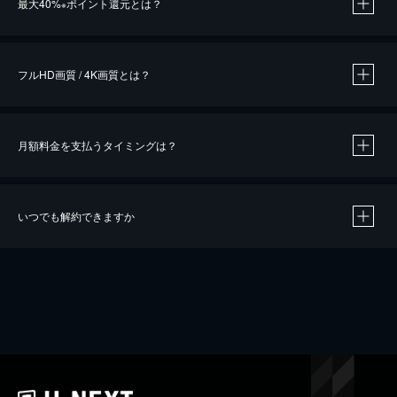
最大40%
ポイント還元とは？
※
※
作品によって必要なポイントが異なります。
フルHD画質 / 4K画質とは？
月額料金を支払うタイミングは？
※
40％ポイント還元の対象は、クレジットカード決済による作品の購入 / レンタルです。
※
iOSアプリのUコイン決済による作品の購入 / レンタルは、20％のポイント還元です。
※
還元の対象外となる決済方法や商品があります。くわしくは
こちら
をご確認ください。
いつでも解約できますか
こちら