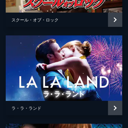
ハリ・ネフ
エマ・マッキー
スクール・オブ・ロック
デュア・リパ
アナ・クルーズ・ケイネ
シャロン・ルーニー
エメラルド・フェネル
ンクーティ・ガトワ
ニコラ・コーグラン
リトゥ・アリヤ
コナー・スウィンデルズ
ラ・ラ・ランド
ジェイミー・デメトリウ
ジョン・シナ