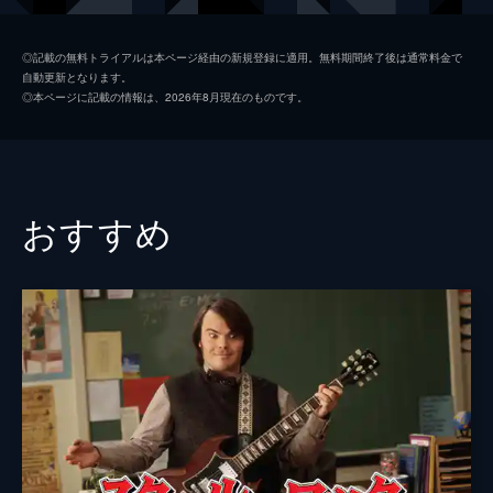
グロリア
アメリカ・フェレーラ
◎記載の無料トライアルは本ページ経由の新規登録に適用。無料期間終了後は通常料金で
自動更新となります。
サーシャ
アリアナ・グリーンブラット
◎本ページに記載の情報は、2026年8月現在のものです。
バービー
ケイト・マッキノン
バービー
イッサ・レイ
ルース
リー・パールマン
おすすめ
ケン
シム・リウ
ケン
スコット・エヴァンズ
ケン
キングズリー・ベン＝アディル
バービー
アレクサンドラ・シップ
アラン
マイケル・セラ
マテル社CEO
ウィル・フェレル