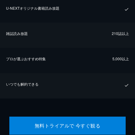
U-NEXTオリジナル書籍読み放題
雑誌読み放題
210誌以上
プロが選ぶおすすめ特集
5,000以上
いつでも解約できる
無料トライアルで 今すぐ観る