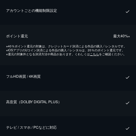
アカウントごとの機能制限設定
ポイント還元
最⼤40%
※
※
40％ポイント還元の対象は、クレジットカード決済による作品の購入 / レンタルです。
※
iOSアプリのUコイン決済による作品の購入 / レンタルは、20％のポイント還元です。
※
還元の対象外となる決済方法や商品があります。くわしくは
こちら
をご確認ください。
フルHD画質 / 4K画質
⾼⾳質（DOLBY DIGITAL PLUS）
テレビ / スマホ / PCなどに対応