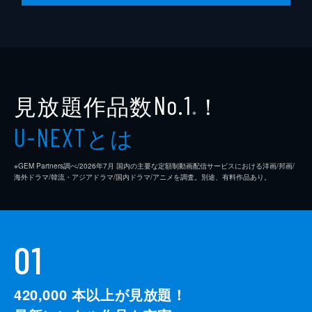
見放題作品数
！
No.1
※
とは
U-NEXT
※GEM Partners調べ/2026年7⽉ 国内の主要な定額制動画配信サービスにおける洋画/邦画/
海外ドラマ/韓流・アジアドラマ/国内ドラマ/アニメを調査。別途、有料作品あり。
01
420,000
本以上が見放題！