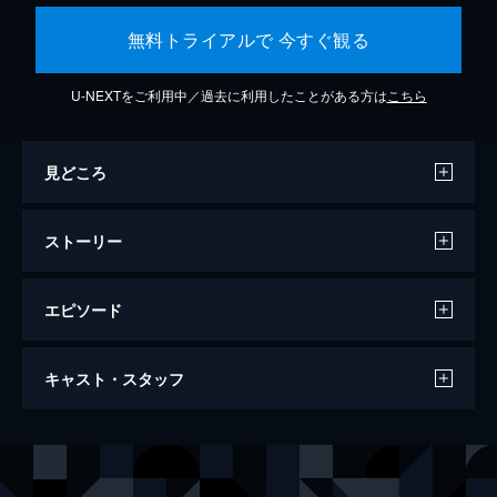
無料トライアルで 今すぐ観る
U-NEXTをご利用中／過去に利用したことがある方は
こちら
見どころ
ストーリー
エピソード
バービー
キャスト・スタッフ
114分
出演
バービー
マーゴット・ロビー
ケン
ライアン・ゴズリング