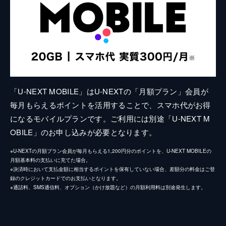
「U-NEXT MOBILE」はU-NEXTの「月額プラン」会員が
毎月もらえるポイントを活用することで、スマホ代がお得
になるモバイルプランです。ご利用には別途「U-NEXT M
OBILE」のお申し込みが必要となります。
※U-NEXTの月額プラン会員が毎月もらえる1,200円分のポイントを、U-NEXT MOBILEの
月額基本料の支払いに充てた場合。
※決済時において支払金額に相当するポイントを保有していない場合、差額分の料金はご登
録のクレジットカードでのお支払いとなります。
※通話料、SMS通信料、オプション（かけ放題など）の月額利用料は別途発生します。