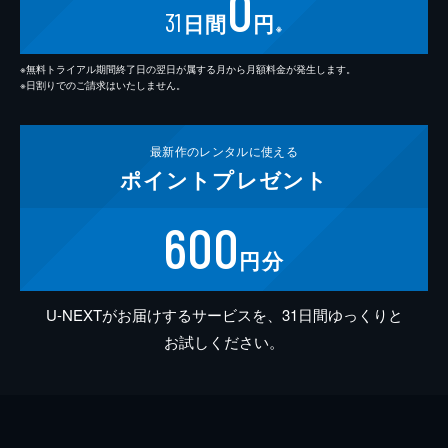
0
31
日間
円
※
※無料トライアル期間終了日の翌日が属する月から月額料金が発生します。
※日割りでのご請求はいたしません。
最新作の
レンタルに使える
ポイント
プレゼント
600
円分
U-NEXTがお届けするサービスを、31日間ゆっくりと
お試しください。