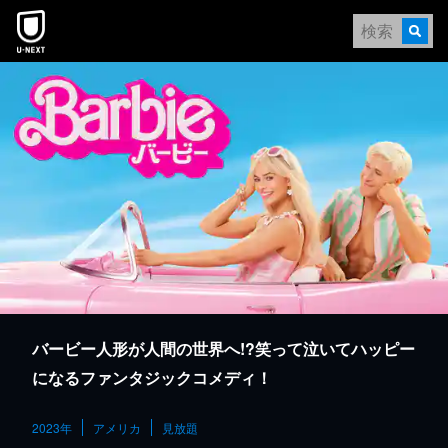
本文へスキップ
バービー人形が人間の世界へ!?笑って泣いてハッピー
になるファンタジックコメディ！
2023年
アメリカ
見放題