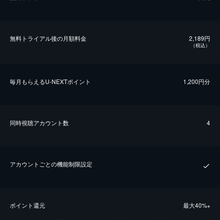
無料トライアル後の⽉額料金
2,189円
（税込）
毎⽉もらえるU-NEXTポイント
1,200円分
同時視聴アカウント数
4
アカウントごとの機能制限設定
ポイント還元
最⼤40%
※