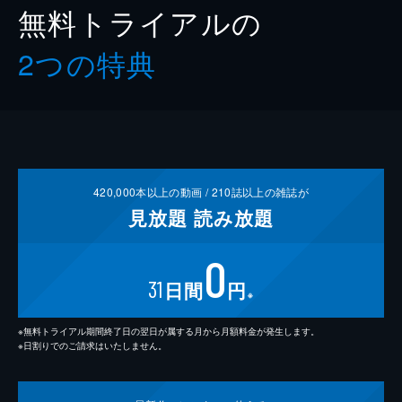
無料トライアルの
2つの特典
420,000
本以上の動画 /
210
誌以上の雑誌が
見放題
読み放題
0
31
日間
円
※
※無料トライアル期間終了日の翌日が属する月から月額料金が発生します。
※日割りでのご請求はいたしません。