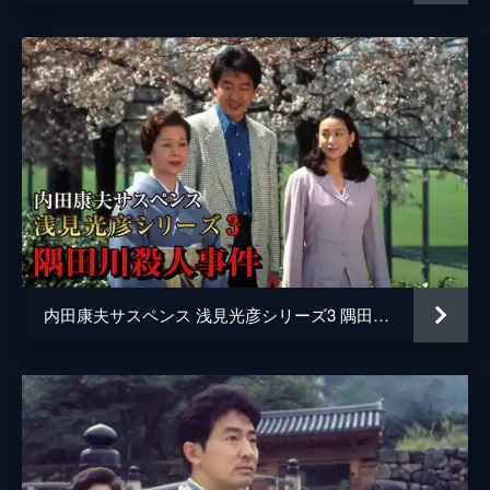
プロデューサー
矢口久雄
山後勝英
原作
内田康夫
演出
山内宗信
内田康夫サスペンス 浅見光彦シリーズ3 隅田川殺人事件