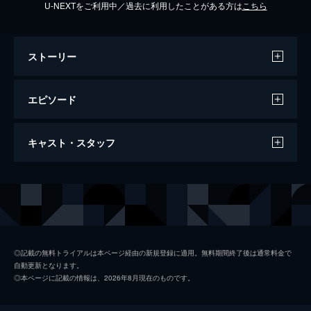
U-NEXTをご利用中／過去に利用したことがある方は
こちら
ストーリー
エピソード
2008/4/7放送 内田康夫サスペンス 浅見光
キャスト・スタッフ
彦シリーズ25 姫島殺人事件
内田康夫原作・浅見光彦シリーズ第２５弾。
姫島の土地を巡る利権と悪事によって起こる
出演
沢村一樹
殺人事件に光彦が挑む。愛ゆえに殺人を犯し
た親子の壮絶な愛情がそこにはあった…。
小野武彦
95分
浅見れいな
◎記載の無料トライアルは本ページ経由の新規登録に適用。無料期間終了後は通常料金で
自動更新となります。
岩本多代
◎本ページに記載の情報は、2026年8月現在のものです。
堀内正美