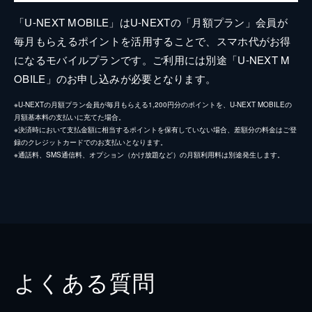
「U-NEXT MOBILE」はU-NEXTの「月額プラン」会員が
毎月もらえるポイントを活用することで、スマホ代がお得
になるモバイルプランです。ご利用には別途「U-NEXT M
OBILE」のお申し込みが必要となります。
※U-NEXTの月額プラン会員が毎月もらえる1,200円分のポイントを、U-NEXT MOBILEの
月額基本料の支払いに充てた場合。
※決済時において支払金額に相当するポイントを保有していない場合、差額分の料金はご登
録のクレジットカードでのお支払いとなります。
※通話料、SMS通信料、オプション（かけ放題など）の月額利用料は別途発生します。
よくある質問