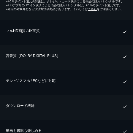
※
40％ポイント還元の対象は、クレジットカード決済による作品の購入 / レンタルです。
※
iOSアプリのUコイン決済による作品の購入 / レンタルは、20％のポイント還元です。
※
還元の対象外となる決済方法や商品があります。くわしくは
こちら
をご確認ください。
フルHD画質 / 4K画質
⾼⾳質（DOLBY DIGITAL PLUS）
テレビ / スマホ / PCなどに対応
ダウンロード機能
動画も書籍も楽しめる