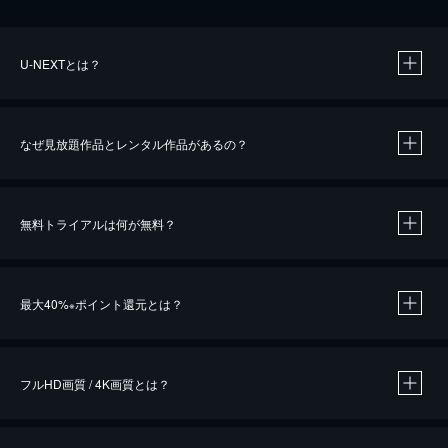
U-NEXTとは？
なぜ見放題作品とレンタル作品があるの？
無料トライアルは何が無料？
※
最大40%
ポイント還元とは？
※
※
作品によって必要なポイントが異なります。
フルHD画質 / 4K画質とは？