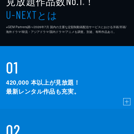
見放題作品数
！
No.1
※
とは
U-NEXT
※GEM Partners調べ/2026年7⽉ 国内の主要な定額制動画配信サービスにおける洋画/邦画/
海外ドラマ/韓流・アジアドラマ/国内ドラマ/アニメを調査。別途、有料作品あり。
01
420,000
本以上が見放題！
最新レンタル作品も充実。
02