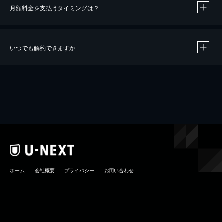
月額料金を支払うタイミングは？
※
40％ポイント還元の対象は、クレジットカード決済による作品の購入 / レンタルです。
※
iOSアプリのUコイン決済による作品の購入 / レンタルは、20％のポイント還元です。
※
還元の対象外となる決済方法や商品があります。くわしくは
こちら
をご確認ください。
いつでも解約できますか
こちら
ホーム
会社概要
プライバシー
お問い合わせ