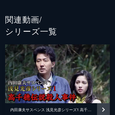
宮川一朗太
鶴田忍
関連動画/
山口翔悟
シリーズ⼀覧
森脇英理子
清水綋治
村井国夫
清水圭
西田健
大森暁美
織本順吉
加藤治子
内田康夫サスペンス 浅見光彦シリーズ1 高千穂伝説殺人事件
脚本
石原武龍