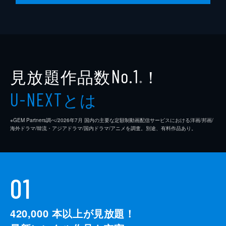
見放題作品数
！
No.1
※
とは
U-NEXT
※GEM Partners調べ/2026年7⽉ 国内の主要な定額制動画配信サービスにおける洋画/邦画/
海外ドラマ/韓流・アジアドラマ/国内ドラマ/アニメを調査。別途、有料作品あり。
01
420,000
本以上が見放題！