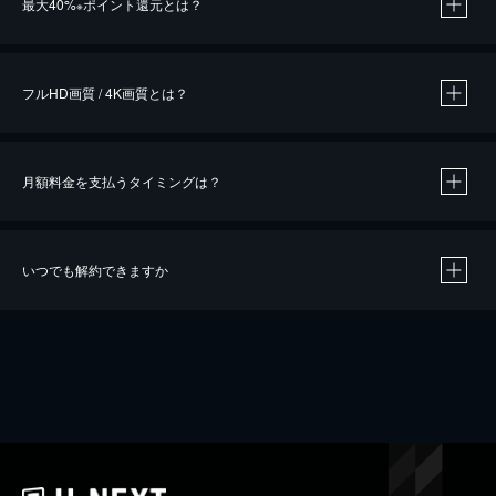
最大40%
ポイント還元とは？
※
※
作品によって必要なポイントが異なります。
フルHD画質 / 4K画質とは？
月額料金を支払うタイミングは？
※
40％ポイント還元の対象は、クレジットカード決済による作品の購入 / レンタルです。
※
iOSアプリのUコイン決済による作品の購入 / レンタルは、20％のポイント還元です。
※
還元の対象外となる決済方法や商品があります。くわしくは
こちら
をご確認ください。
いつでも解約できますか
こちら