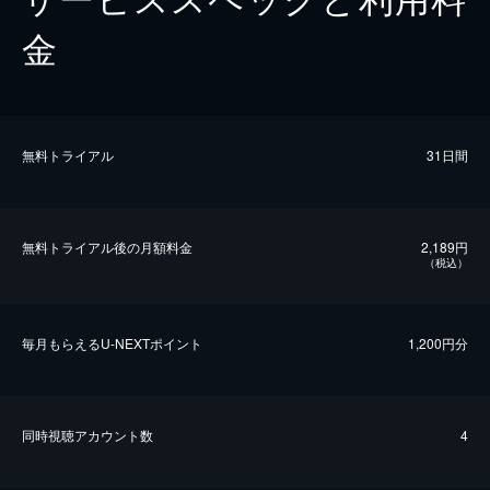
金
無料トライアル
31日間
無料トライアル後の⽉額料金
2,189円
（税込）
毎⽉もらえるU-NEXTポイント
1,200円分
同時視聴アカウント数
4