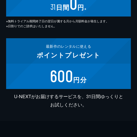
0
31
日間
円
※
※無料トライアル期間終了日の翌日が属する月から月額料金が発生します。
※日割りでのご請求はいたしません。
最新作の
レンタルに使える
ポイント
プレゼント
600
円分
U-NEXTがお届けするサービスを、31日間ゆっくりと
お試しください。