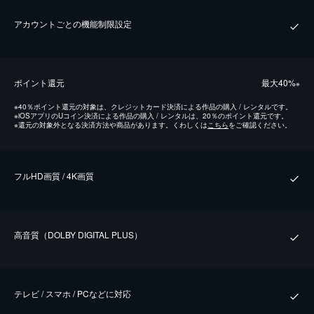
アカウントごとの機能制限設定
ポイント還元
最⼤40%
※
※
40％ポイント還元の対象は、クレジットカード決済による作品の購入 / レンタルです。
※
iOSアプリのUコイン決済による作品の購入 / レンタルは、20％のポイント還元です。
※
還元の対象外となる決済方法や商品があります。くわしくは
こちら
をご確認ください。
フルHD画質 / 4K画質
⾼⾳質（DOLBY DIGITAL PLUS）
テレビ / スマホ / PCなどに対応