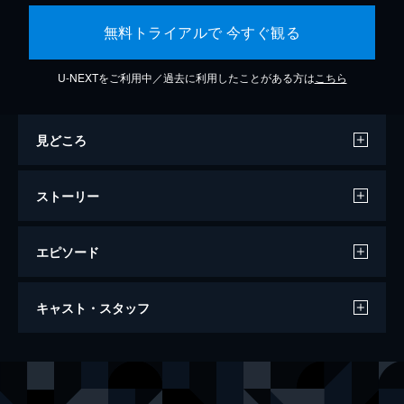
無料トライアルで 今すぐ観る
U-NEXTをご利用中／過去に利用したことがある方は
こちら
見どころ
ストーリー
エピソード
わたしは金正男を殺してない
キャスト・スタッフ
104分
監督
ライアン・ホワイト
音楽
ブレイク・ニーリー