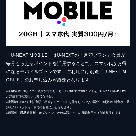
「U-NEXT MOBILE」はU-NEXTの「月額プラン」会員が
毎月もらえるポイントを活用することで、スマホ代がお得
になるモバイルプランです。ご利用には別途「U-NEXT M
OBILE」のお申し込みが必要となります。
※U-NEXTの月額プラン会員が毎月もらえる1,200円分のポイントを、U-NEXT MOBILEの
月額基本料の支払いに充てた場合。
※決済時において支払金額に相当するポイントを保有していない場合、差額分の料金はご登
録のクレジットカードでのお支払いとなります。
※通話料、SMS通信料、オプション（かけ放題など）の月額利用料は別途発生します。