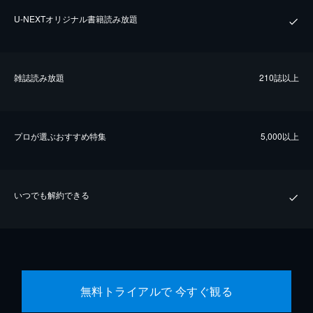
U-NEXTオリジナル書籍読み放題
雑誌読み放題
210誌以上
プロが選ぶおすすめ特集
5,000以上
いつでも解約できる
無料トライアルで 今すぐ観る