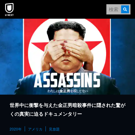
本文へスキップ
世界中に衝撃を与えた金正男暗殺事件に隠された驚が
くの真実に迫るドキュメンタリー
2020年
アメリカ
見放題