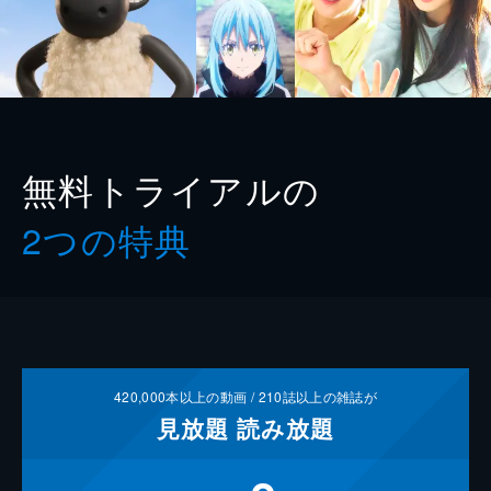
無料トライアルの
2つの特典
420,000
本以上の動画 /
210
誌以上の雑誌が
見放題
読み放題