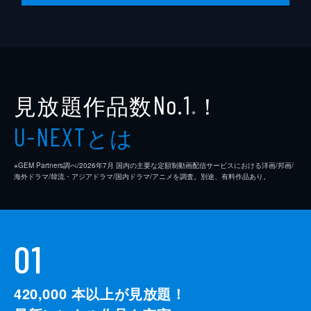
見放題作品数
！
No.1
※
とは
U-NEXT
※GEM Partners調べ/2026年7⽉ 国内の主要な定額制動画配信サービスにおける洋画/邦画/
海外ドラマ/韓流・アジアドラマ/国内ドラマ/アニメを調査。別途、有料作品あり。
01
420,000
本以上が見放題！