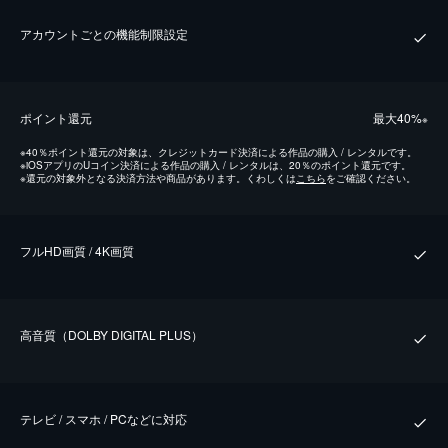
アカウントごとの機能制限設定
ポイント還元
最⼤40%
※
※
40％ポイント還元の対象は、クレジットカード決済による作品の購入 / レンタルです。
※
iOSアプリのUコイン決済による作品の購入 / レンタルは、20％のポイント還元です。
※
還元の対象外となる決済方法や商品があります。くわしくは
こちら
をご確認ください。
フルHD画質 / 4K画質
⾼⾳質（DOLBY DIGITAL PLUS）
テレビ / スマホ / PCなどに対応