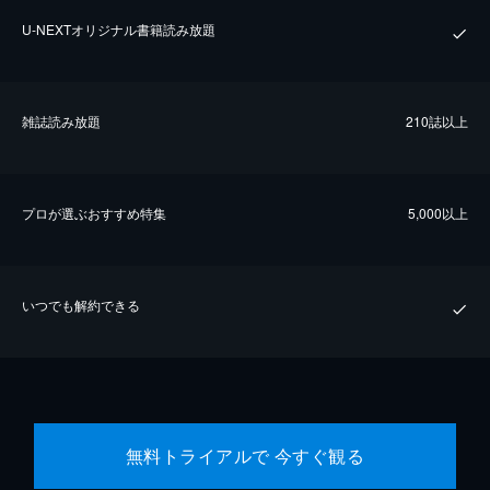
U-NEXTオリジナル書籍読み放題
雑誌読み放題
210誌以上
プロが選ぶおすすめ特集
5,000以上
いつでも解約できる
無料トライアルで 今すぐ観る