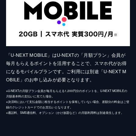
「U-NEXT MOBILE」はU-NEXTの「月額プラン」会員が
毎月もらえるポイントを活用することで、スマホ代がお得
になるモバイルプランです。ご利用には別途「U-NEXT M
OBILE」のお申し込みが必要となります。
※U-NEXTの月額プラン会員が毎月もらえる1,200円分のポイントを、U-NEXT MOBILEの
月額基本料の支払いに充てた場合。
※決済時において支払金額に相当するポイントを保有していない場合、差額分の料金はご登
録のクレジットカードでのお支払いとなります。
※通話料、SMS通信料、オプション（かけ放題など）の月額利用料は別途発生します。