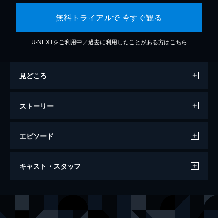
無料トライアルで 今すぐ観る
U-NEXTをご利用中／過去に利用したことがある方は
こちら
見どころ
ストーリー
エピソード
わたしは金正男を殺してない
キャスト・スタッフ
104分
監督
ライアン・ホワイト
音楽
ブレイク・ニーリー