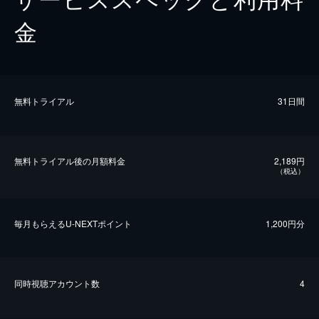
金
無料トライアル
31日間
無料トライアル後の⽉額料金
2,189円
（税込）
毎⽉もらえるU-NEXTポイント
1,200円分
同時視聴アカウント数
4