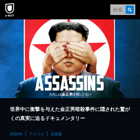
本文へスキップ
世界中に衝撃を与えた金正男暗殺事件に隠された驚が
くの真実に迫るドキュメンタリー
2020年
アメリカ
見放題