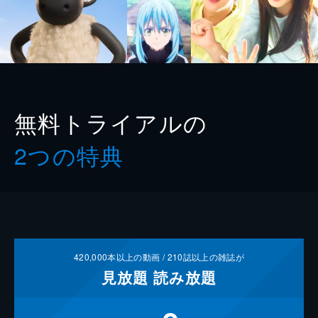
無料トライアルの
2つの特典
420,000
本以上の動画 /
210
誌以上の雑誌が
見放題
読み放題