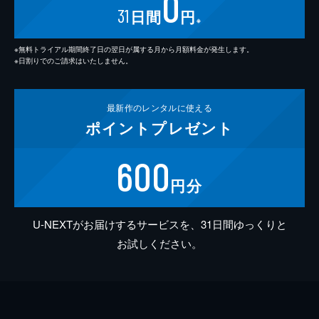
0
31
日間
円
※
※無料トライアル期間終了日の翌日が属する月から月額料金が発生します。
※日割りでのご請求はいたしません。
最新作の
レンタルに使える
ポイント
プレゼント
600
円分
U-NEXTがお届けするサービスを、31日間ゆっくりと
お試しください。