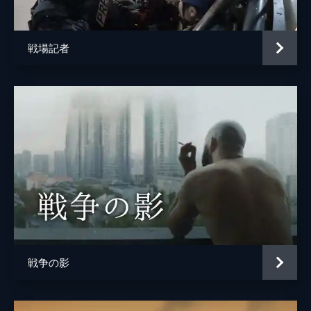
戦場記者
戦争の影