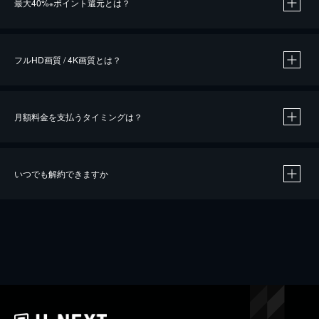
最大40%
ポイント還元とは？
※
※
作品によって必要なポイントが異なります。
フルHD画質 / 4K画質とは？
月額料金を支払うタイミングは？
※
40％ポイント還元の対象は、クレジットカード決済による作品の購入 / レンタルです。
※
iOSアプリのUコイン決済による作品の購入 / レンタルは、20％のポイント還元です。
※
還元の対象外となる決済方法や商品があります。くわしくは
こちら
をご確認ください。
いつでも解約できますか
こちら