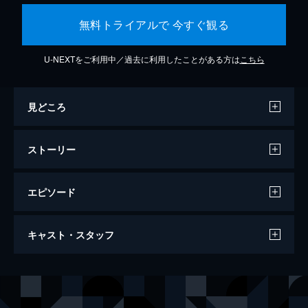
無料トライアルで 今すぐ観る
U-NEXTをご利用中／過去に利用したことがある方は
こちら
見どころ
ストーリー
エピソード
わたしは金正男を殺してない
キャスト・スタッフ
104分
監督
ライアン・ホワイト
音楽
ブレイク・ニーリー