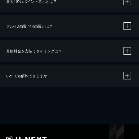
最大40%
ポイント還元とは？
※
※
作品によって必要なポイントが異なります。
フルHD画質 / 4K画質とは？
月額料金を支払うタイミングは？
※
40％ポイント還元の対象は、クレジットカード決済による作品の購入 / レンタルです。
※
iOSアプリのUコイン決済による作品の購入 / レンタルは、20％のポイント還元です。
※
還元の対象外となる決済方法や商品があります。くわしくは
こちら
をご確認ください。
いつでも解約できますか
こちら