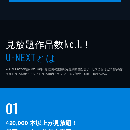
見放題作品数
！
No.1
※
とは
U-NEXT
※GEM Partners調べ/2026年7⽉ 国内の主要な定額制動画配信サービスにおける洋画/邦画/
海外ドラマ/韓流・アジアドラマ/国内ドラマ/アニメを調査。別途、有料作品あり。
01
420,000
本以上が見放題！