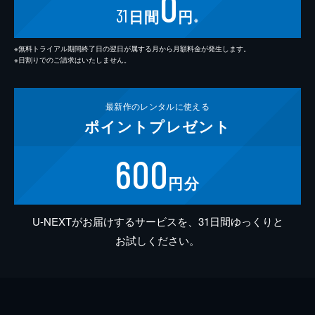
0
31
日間
円
※
※無料トライアル期間終了日の翌日が属する月から月額料金が発生します。
※日割りでのご請求はいたしません。
最新作の
レンタルに使える
ポイント
プレゼント
600
円分
U-NEXTがお届けするサービスを、31日間ゆっくりと
お試しください。