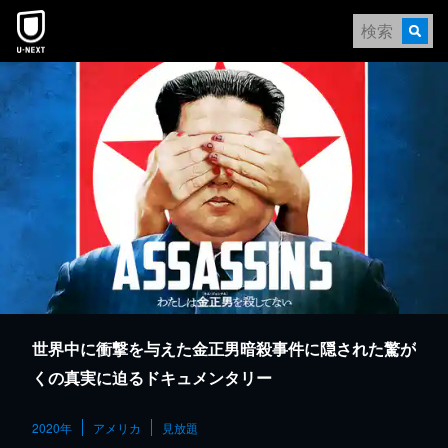
本文へスキップ
世界中に衝撃を与えた金正男暗殺事件に隠された驚が
くの真実に迫るドキュメンタリー
2020年
アメリカ
見放題