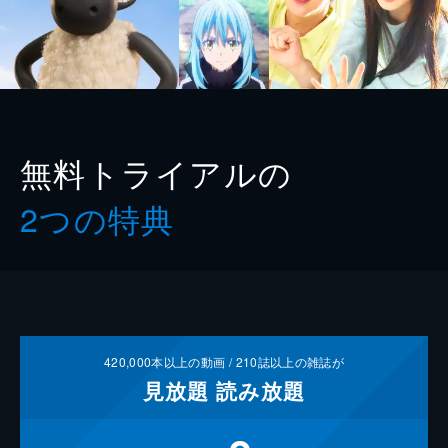
無料トライアルの
2つの特典
420,000
本以上の動画 /
210
誌以上の雑誌が
見放題
読み放題