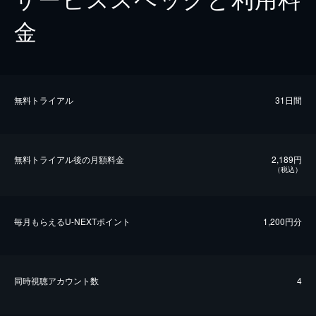
金
無料トライアル
31日間
無料トライアル後の⽉額料金
2,189円
（税込）
毎⽉もらえるU-NEXTポイント
1,200円分
同時視聴アカウント数
4