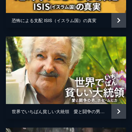
恐怖による支配 ISIS（イスラム国）の真実
世界でいちばん貧しい大統領 愛と闘争の男、ホセ・ムヒカ