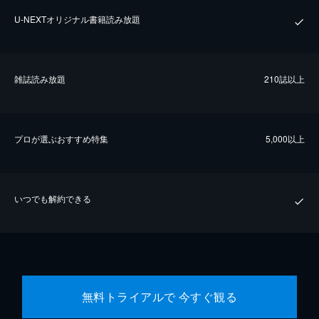
U-NEXTオリジナル書籍読み放題
雑誌読み放題
210誌以上
プロが選ぶおすすめ特集
5,000以上
いつでも解約できる
無料トライアルで 今すぐ観る