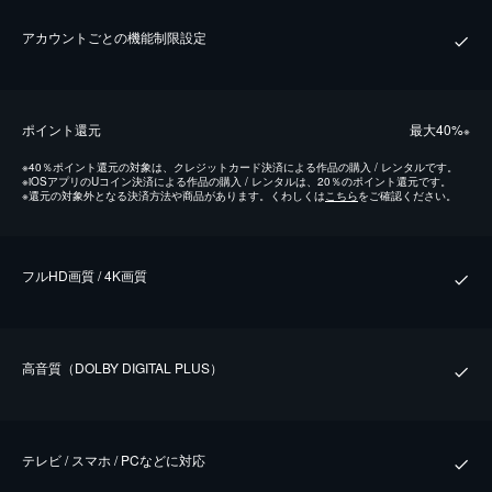
アカウントごとの機能制限設定
ポイント還元
最⼤40%
※
※
40％ポイント還元の対象は、クレジットカード決済による作品の購入 / レンタルです。
※
iOSアプリのUコイン決済による作品の購入 / レンタルは、20％のポイント還元です。
※
還元の対象外となる決済方法や商品があります。くわしくは
こちら
をご確認ください。
フルHD画質 / 4K画質
⾼⾳質（DOLBY DIGITAL PLUS）
テレビ / スマホ / PCなどに対応