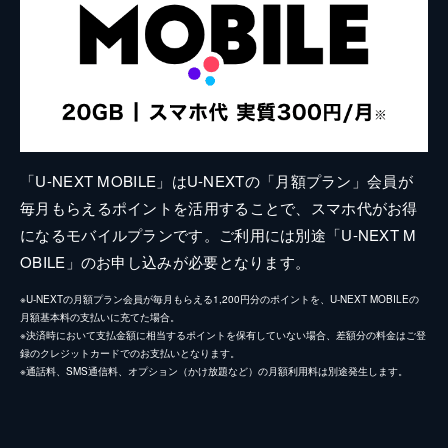
「U-NEXT MOBILE」はU-NEXTの「月額プラン」会員が
毎月もらえるポイントを活用することで、スマホ代がお得
になるモバイルプランです。ご利用には別途「U-NEXT M
OBILE」のお申し込みが必要となります。
※U-NEXTの月額プラン会員が毎月もらえる1,200円分のポイントを、U-NEXT MOBILEの
月額基本料の支払いに充てた場合。
※決済時において支払金額に相当するポイントを保有していない場合、差額分の料金はご登
録のクレジットカードでのお支払いとなります。
※通話料、SMS通信料、オプション（かけ放題など）の月額利用料は別途発生します。