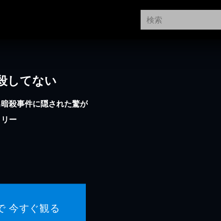
殺してない
男暗殺事件に隠された驚が
タリー
で 今すぐ観る