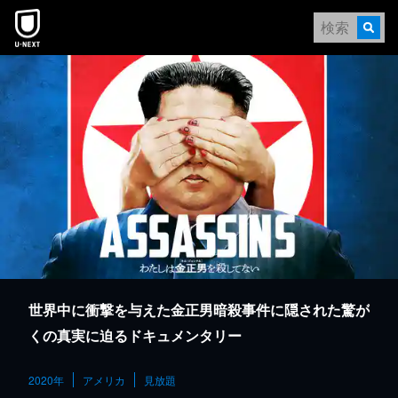
本文へスキップ
世界中に衝撃を与えた金正男暗殺事件に隠された驚が
くの真実に迫るドキュメンタリー
2020年
アメリカ
見放題