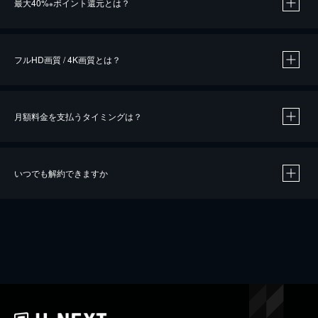
最大40%
ポイント還元とは？
※
※
作品によって必要なポイントが異なります。
フルHD画質 / 4K画質とは？
月額料金を支払うタイミングは？
※
40％ポイント還元の対象は、クレジットカード決済による作品の購入 / レンタルです。
※
iOSアプリのUコイン決済による作品の購入 / レンタルは、20％のポイント還元です。
※
還元の対象外となる決済方法や商品があります。くわしくは
こちら
をご確認ください。
いつでも解約できますか
こちら