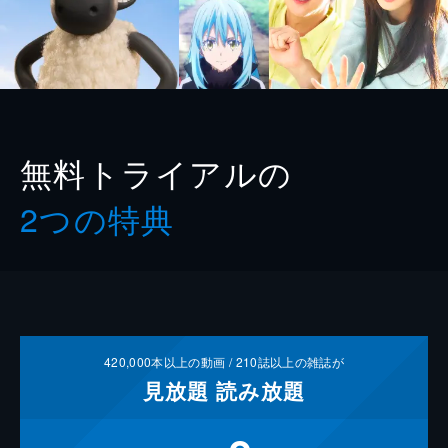
無料トライアルの
2つの特典
420,000
本以上の動画 /
210
誌以上の雑誌が
見放題
読み放題