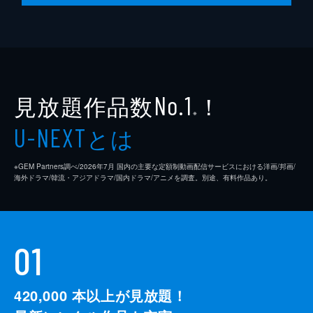
見放題作品数
！
No.1
※
とは
U-NEXT
※GEM Partners調べ/2026年7⽉ 国内の主要な定額制動画配信サービスにおける洋画/邦画/
海外ドラマ/韓流・アジアドラマ/国内ドラマ/アニメを調査。別途、有料作品あり。
01
420,000
本以上が見放題！