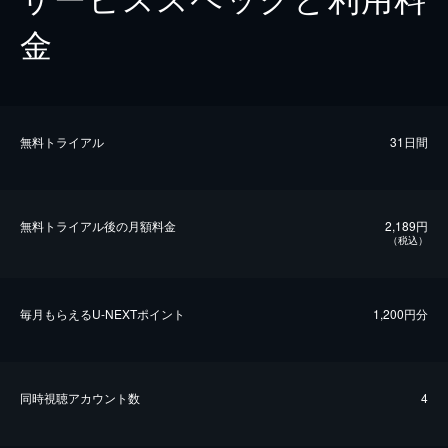
金
無料トライアル
31日間
無料トライアル後の⽉額料金
2,189円
（税込）
毎⽉もらえるU-NEXTポイント
1,200円分
同時視聴アカウント数
4