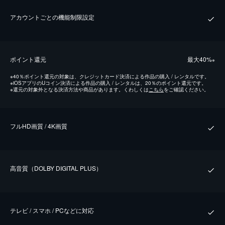
アカウントごとの機能制限設定
ポイント還元
最⼤40%
※
※
40％ポイント還元の対象は、クレジットカード決済による作品の購入 / レンタルです。
※
iOSアプリのUコイン決済による作品の購入 / レンタルは、20％のポイント還元です。
※
還元の対象外となる決済方法や商品があります。くわしくは
こちら
をご確認ください。
フルHD画質 / 4K画質
⾼⾳質（DOLBY DIGITAL PLUS）
テレビ / スマホ / PCなどに対応