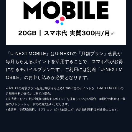
「U-NEXT MOBILE」はU-NEXTの「月額プラン」会員が
毎月もらえるポイントを活用することで、スマホ代がお得
になるモバイルプランです。ご利用には別途「U-NEXT M
OBILE」のお申し込みが必要となります。
※U-NEXTの月額プラン会員が毎月もらえる1,200円分のポイントを、U-NEXT MOBILEの
月額基本料の支払いに充てた場合。
※決済時において支払金額に相当するポイントを保有していない場合、差額分の料金はご登
録のクレジットカードでのお支払いとなります。
※通話料、SMS通信料、オプション（かけ放題など）の月額利用料は別途発生します。