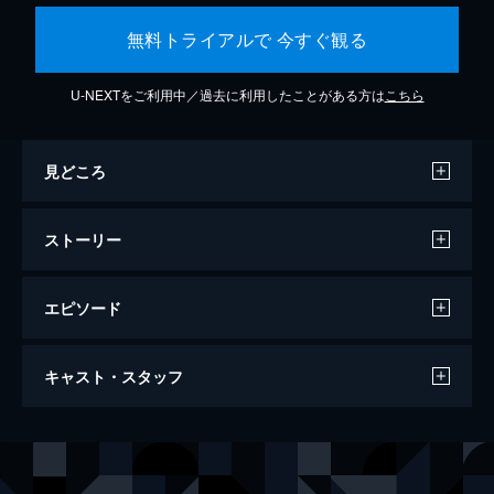
無料トライアルで 今すぐ観る
U-NEXTをご利用中／過去に利用したことがある方は
こちら
見どころ
ストーリー
エピソード
わたしは金正男を殺してない
キャスト・スタッフ
104分
監督
ライアン・ホワイト
音楽
ブレイク・ニーリー