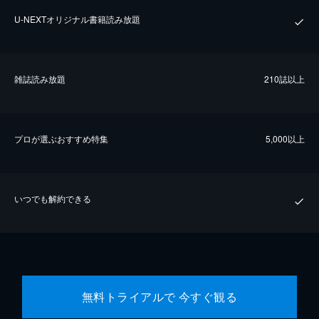
U-NEXTオリジナル書籍読み放題
雑誌読み放題
210誌以上
プロが選ぶおすすめ特集
5,000以上
いつでも解約できる
無料トライアルで 今すぐ観る