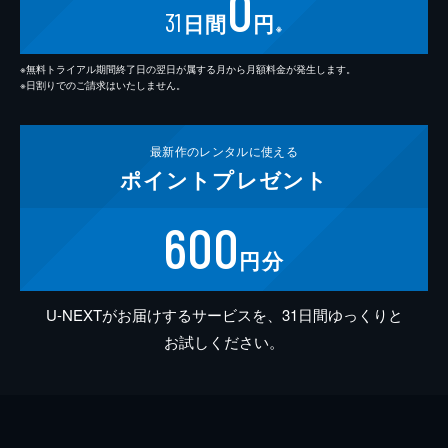
0
31
日間
円
※
※無料トライアル期間終了日の翌日が属する月から月額料金が発生します。
※日割りでのご請求はいたしません。
最新作の
レンタルに使える
ポイント
プレゼント
600
円分
U-NEXTがお届けするサービスを、31日間ゆっくりと
お試しください。