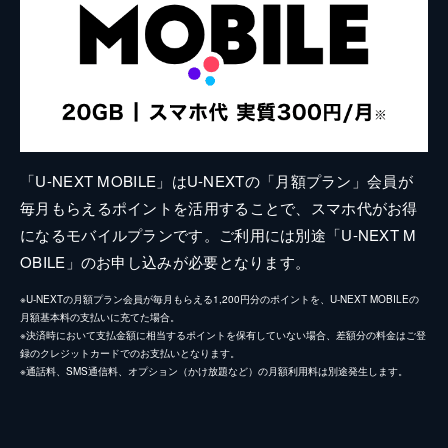
「U-NEXT MOBILE」はU-NEXTの「月額プラン」会員が
毎月もらえるポイントを活用することで、スマホ代がお得
になるモバイルプランです。ご利用には別途「U-NEXT M
OBILE」のお申し込みが必要となります。
※U-NEXTの月額プラン会員が毎月もらえる1,200円分のポイントを、U-NEXT MOBILEの
月額基本料の支払いに充てた場合。
※決済時において支払金額に相当するポイントを保有していない場合、差額分の料金はご登
録のクレジットカードでのお支払いとなります。
※通話料、SMS通信料、オプション（かけ放題など）の月額利用料は別途発生します。