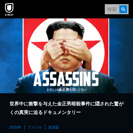
本文へスキップ
世界中に衝撃を与えた金正男暗殺事件に隠された驚が
くの真実に迫るドキュメンタリー
2020年
アメリカ
見放題