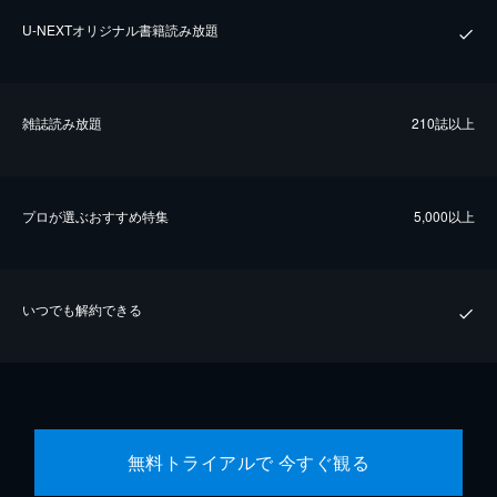
U-NEXTオリジナル書籍読み放題
雑誌読み放題
210誌以上
プロが選ぶおすすめ特集
5,000以上
いつでも解約できる
無料トライアルで 今すぐ観る