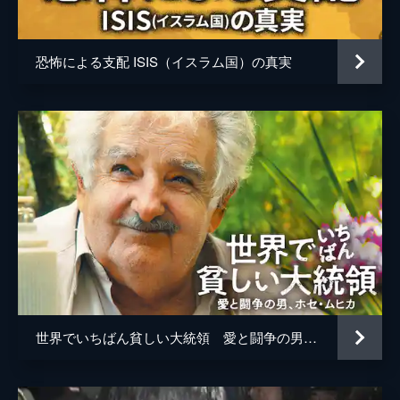
恐怖による支配 ISIS（イスラム国）の真実
世界でいちばん貧しい大統領 愛と闘争の男、ホセ・ムヒカ