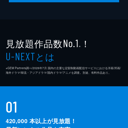
見放題作品数
！
No.1
※
とは
U-NEXT
※GEM Partners調べ/2026年7⽉ 国内の主要な定額制動画配信サービスにおける洋画/邦画/
海外ドラマ/韓流・アジアドラマ/国内ドラマ/アニメを調査。別途、有料作品あり。
01
420,000
本以上が見放題！