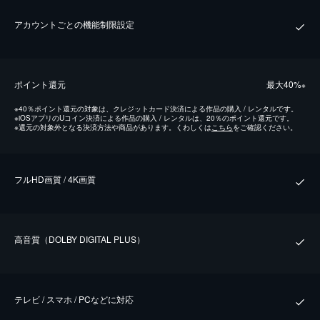
アカウントごとの機能制限設定
ポイント還元
最⼤40%
※
※
40％ポイント還元の対象は、クレジットカード決済による作品の購入 / レンタルです。
※
iOSアプリのUコイン決済による作品の購入 / レンタルは、20％のポイント還元です。
※
還元の対象外となる決済方法や商品があります。くわしくは
こちら
をご確認ください。
フルHD画質 / 4K画質
⾼⾳質（DOLBY DIGITAL PLUS）
テレビ / スマホ / PCなどに対応