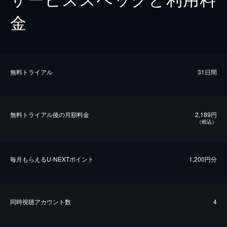
金
無料トライアル
31日間
無料トライアル後の⽉額料金
2,189円
（税込）
毎⽉もらえるU-NEXTポイント
1,200円分
同時視聴アカウント数
4