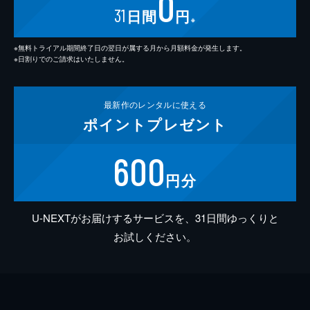
0
31
日間
円
※
※無料トライアル期間終了日の翌日が属する月から月額料金が発生します。
※日割りでのご請求はいたしません。
最新作の
レンタルに使える
ポイント
プレゼント
600
円分
U-NEXTがお届けするサービスを、31日間ゆっくりと
お試しください。