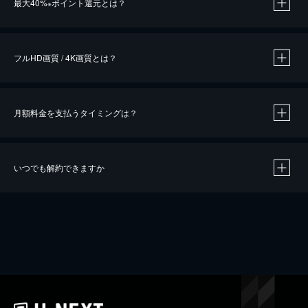
最大40%
ポイント還元とは？
※
※
作品によって必要なポイントが異なります。
フルHD画質 / 4K画質とは？
月額料金を支払うタイミングは？
※
40％ポイント還元の対象は、クレジットカード決済による作品の購入 / レンタルです。
※
iOSアプリのUコイン決済による作品の購入 / レンタルは、20％のポイント還元です。
※
還元の対象外となる決済方法や商品があります。くわしくは
こちら
をご確認ください。
いつでも解約できますか
こちら