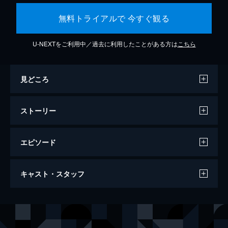
無料トライアルで 今すぐ観る
U-NEXTをご利用中／過去に利用したことがある方は
こちら
見どころ
ストーリー
エピソード
わたしは金正男を殺してない
キャスト・スタッフ
104分
監督
ライアン・ホワイト
音楽
ブレイク・ニーリー