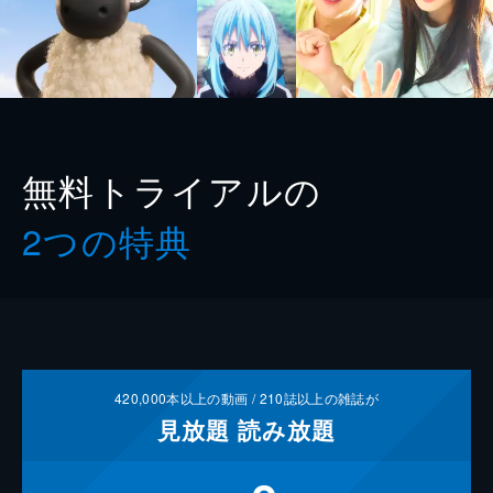
無料トライアルの
2つの特典
420,000
本以上の動画 /
210
誌以上の雑誌が
見放題
読み放題