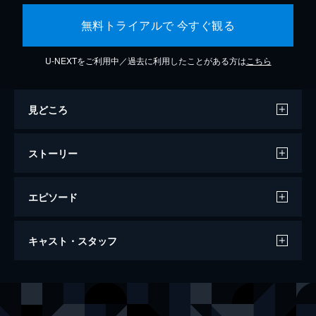
無料トライアルで 今すぐ観る
U-NEXTをご利用中／過去に利用したことがある方は
こちら
見どころ
ストーリー
エピソード
わたしは金正男を殺してない
キャスト・スタッフ
104分
監督
ライアン・ホワイト
音楽
ブレイク・ニーリー