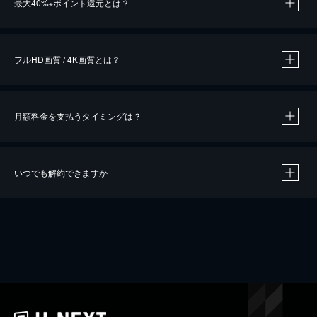
最大40%
ポイント還元とは？
※
※
作品によって必要なポイントが異なります。
フルHD画質 / 4K画質とは？
月額料金を支払うタイミングは？
※
40％ポイント還元の対象は、クレジットカード決済による作品の購入 / レンタルです。
※
iOSアプリのUコイン決済による作品の購入 / レンタルは、20％のポイント還元です。
※
還元の対象外となる決済方法や商品があります。くわしくは
こちら
をご確認ください。
いつでも解約できますか
こちら