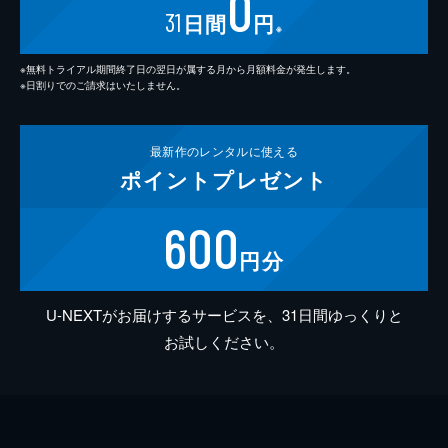
0
31
日間
円
※
※無料トライアル期間終了日の翌日が属する月から月額料金が発生します。
※日割りでのご請求はいたしません。
最新作の
レンタルに使える
ポイント
プレゼント
600
円分
U-NEXTがお届けするサービスを、31日間ゆっくりと
お試しください。