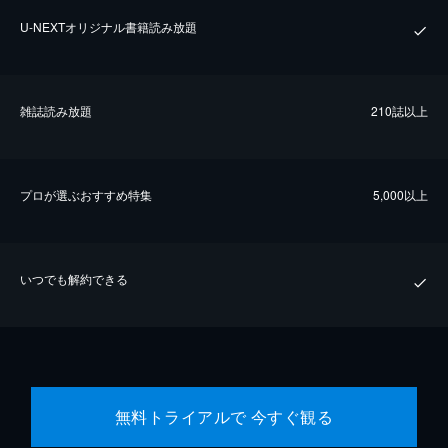
U-NEXTオリジナル書籍読み放題
雑誌読み放題
210誌以上
プロが選ぶおすすめ特集
5,000以上
いつでも解約できる
無料トライアルで 今すぐ観る