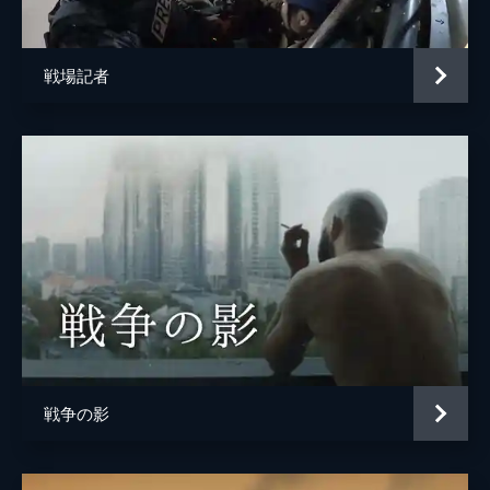
戦場記者
戦争の影