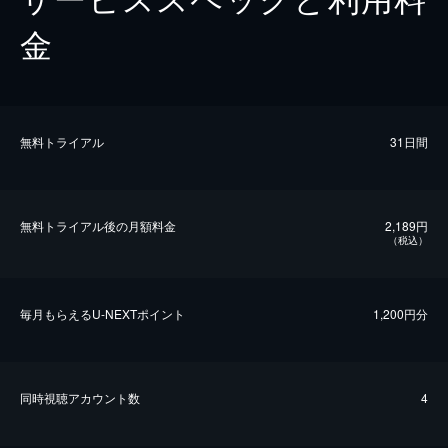
金
無料トライアル
31日間
無料トライアル後の⽉額料金
2,189円
（税込）
毎⽉もらえるU-NEXTポイント
1,200円分
同時視聴アカウント数
4