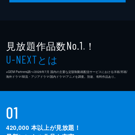
見放題作品数
！
No.1
※
とは
U-NEXT
※GEM Partners調べ/2026年7⽉ 国内の主要な定額制動画配信サービスにおける洋画/邦画/
海外ドラマ/韓流・アジアドラマ/国内ドラマ/アニメを調査。別途、有料作品あり。
01
420,000
本以上が見放題！