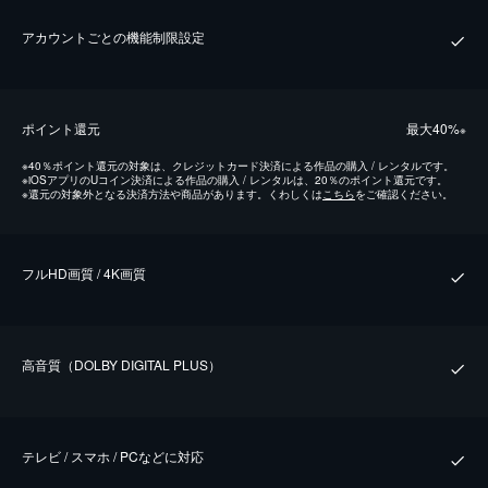
アカウントごとの機能制限設定
ポイント還元
最⼤40%
※
※
40％ポイント還元の対象は、クレジットカード決済による作品の購入 / レンタルです。
※
iOSアプリのUコイン決済による作品の購入 / レンタルは、20％のポイント還元です。
※
還元の対象外となる決済方法や商品があります。くわしくは
こちら
をご確認ください。
フルHD画質 / 4K画質
⾼⾳質（DOLBY DIGITAL PLUS）
テレビ / スマホ / PCなどに対応