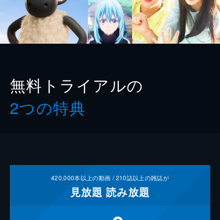
無料トライアルの
2つの特典
420,000
本以上の動画 /
210
誌以上の雑誌が
見放題
読み放題