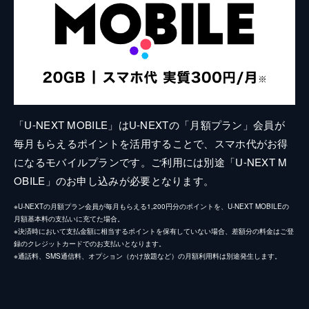
「U-NEXT MOBILE」はU-NEXTの「月額プラン」会員が
毎月もらえるポイントを活用することで、スマホ代がお得
になるモバイルプランです。ご利用には別途「U-NEXT M
OBILE」のお申し込みが必要となります。
※U-NEXTの月額プラン会員が毎月もらえる1,200円分のポイントを、U-NEXT MOBILEの
月額基本料の支払いに充てた場合。
※決済時において支払金額に相当するポイントを保有していない場合、差額分の料金はご登
録のクレジットカードでのお支払いとなります。
※通話料、SMS通信料、オプション（かけ放題など）の月額利用料は別途発生します。