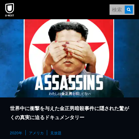
本文へスキップ
世界中に衝撃を与えた金正男暗殺事件に隠された驚が
くの真実に迫るドキュメンタリー
2020年
アメリカ
見放題