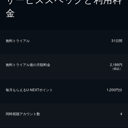
金
無料トライアル
31日間
無料トライアル後の⽉額料金
2,189円
（税込）
毎⽉もらえるU-NEXTポイント
1,200円分
同時視聴アカウント数
4