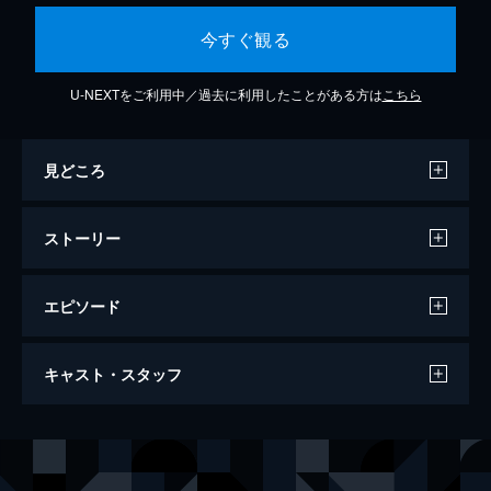
今すぐ観る
U-NEXTをご利用中／過去に利用したことがある方は
こちら
見どころ
ストーリー
エピソード
極悪 人間魚雷ブルース
キャスト・スタッフ
107分
出演
哀川翔
加勢大周