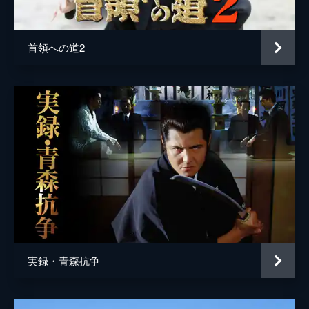
中島仁
首領への道2
実録・青森抗争