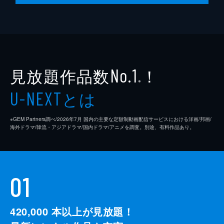
見放題作品数
！
No.1
※
とは
U-NEXT
※GEM Partners調べ/2026年7⽉ 国内の主要な定額制動画配信サービスにおける洋画/邦画/
海外ドラマ/韓流・アジアドラマ/国内ドラマ/アニメを調査。別途、有料作品あり。
01
420,000
本以上が見放題！