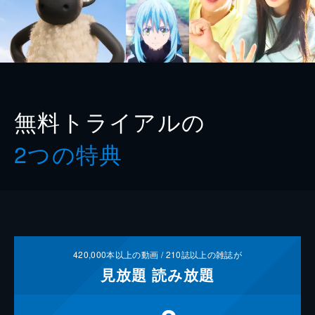
無料トライアルの
2つの特典
420,000
本以上の動画 /
210
誌以上の雑誌が
見放題
読み放題