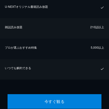
U-NEXTオリジナル書籍読み放題
雑誌読み放題
210誌以上
プロが選ぶおすすめ特集
5,000以上
いつでも解約できる
今すぐ観る