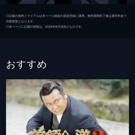
中島宏海
◎記載の無料トライアルは本ページ経由の新規登録に適用。無料期間終了後は通常料金で
自動更新となります。
岸本祐二
◎本ページに記載の情報は、2026年8月現在のものです。
シーザー武志
清水霧子
山口仁
おすすめ
夏樹陽子
根津甚八
監督
伊藤秀裕
脚本
武知鎮典
原作
武知鎮典
製作
北側雅司