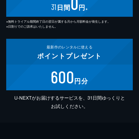
0
31
日間
円
※
※無料トライアル期間終了日の翌日が属する月から月額料金が発生します。
※日割りでのご請求はいたしません。
最新作の
レンタルに使える
ポイント
プレゼント
600
円分
U-NEXTがお届けするサービスを、31日間ゆっくりと
お試しください。