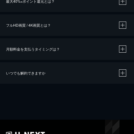
最大40%
ポイント還元とは？
※
※
作品によって必要なポイントが異なります。
フルHD画質 / 4K画質とは？
月額料金を支払うタイミングは？
※
40％ポイント還元の対象は、クレジットカード決済による作品の購入 / レンタルです。
※
iOSアプリのUコイン決済による作品の購入 / レンタルは、20％のポイント還元です。
※
還元の対象外となる決済方法や商品があります。くわしくは
こちら
をご確認ください。
いつでも解約できますか
こちら