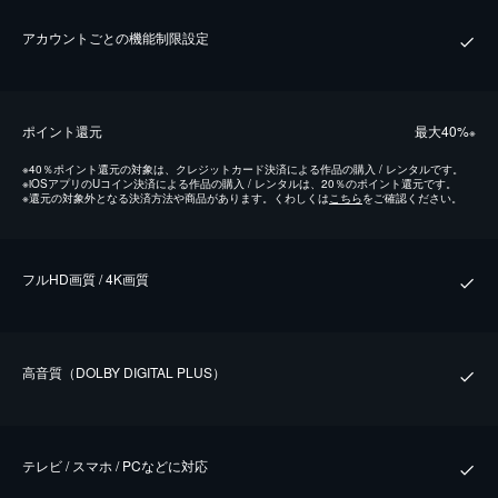
アカウントごとの機能制限設定
ポイント還元
最⼤40%
※
※
40％ポイント還元の対象は、クレジットカード決済による作品の購入 / レンタルです。
※
iOSアプリのUコイン決済による作品の購入 / レンタルは、20％のポイント還元です。
※
還元の対象外となる決済方法や商品があります。くわしくは
こちら
をご確認ください。
フルHD画質 / 4K画質
⾼⾳質（DOLBY DIGITAL PLUS）
テレビ / スマホ / PCなどに対応