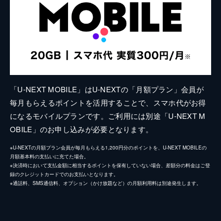
「U-NEXT MOBILE」はU-NEXTの「月額プラン」会員が
毎月もらえるポイントを活用することで、スマホ代がお得
になるモバイルプランです。ご利用には別途「U-NEXT M
OBILE」のお申し込みが必要となります。
※U-NEXTの月額プラン会員が毎月もらえる1,200円分のポイントを、U-NEXT MOBILEの
月額基本料の支払いに充てた場合。
※決済時において支払金額に相当するポイントを保有していない場合、差額分の料金はご登
録のクレジットカードでのお支払いとなります。
※通話料、SMS通信料、オプション（かけ放題など）の月額利用料は別途発生します。