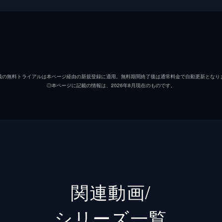
エントリー総数3036組の頂点に立ち賞金1000万円を手にす
浜田雅功
松本人志
エントリー総数3036組の頂点に立ち賞金1000万円を手にす
載の無料トライアルは本ページ経由の新規登録に適用。無料期間終了後は通常料金で自動更新となり
◎本ページに記載の情報は、2026年8月現在のものです。
飯塚悟志
小峠英二
ジ
秋山竜次
エントリー総数3036組の頂点に立ち賞金1000万円を手にす
山内健司
関連動画/
日比麻音子
リラ優勝直後記者会見
シリーズ⼀覧
ントリー総数3036組から16代目キングに輝いたのはサルゴリラ
ゼンモンキー