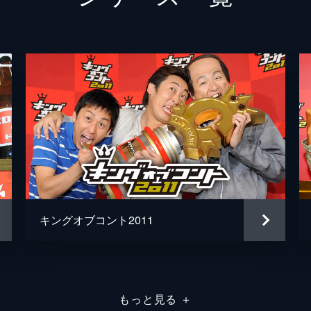
隣人
ファイヤーサンダー
カゲヤマ
サルゴリラ
ラブレターズ
蛙亭
キングオブコント2011
ジグザグジギー
や団
もっと見る
＋