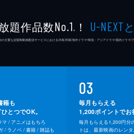
放題作品数
！
No.1
U-NEXT
※
26年7⽉ 国内の主要な定額制動画配信サービスにおける洋画/邦画/海外ドラマ/韓流・アジアドラマ/国内ドラ
03
書籍も
毎月もらえる
XTひとつでOK。
1,200
ポイントでお
ドラマ / アニメはもちろ
毎月もらえる1,200円分
/ ラノベ / 書籍 / 雑誌も
トは、最新映画のレンタ