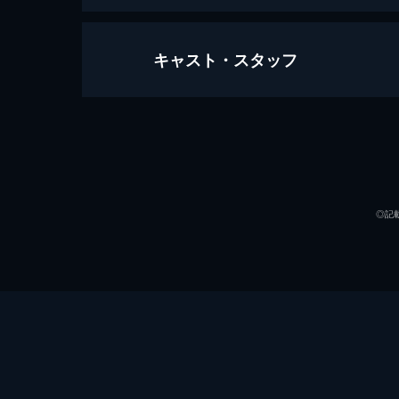
キャスト・スタッフ
エンド・オブ・ハルマゲドン
111分
出演
◎記