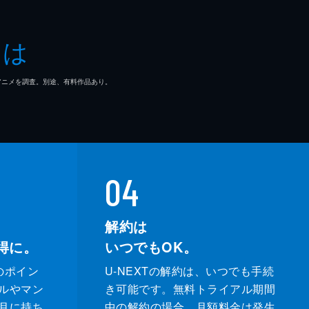
とは
マ/アニメを調査。別途、有料作品あり。
04
解約は
得に。
いつでもOK。
のポイン
U-NEXTの解約は、いつでも手続
ルやマン
き可能です。無料トライアル期間
月に持ち
中の解約の場合、月額料金は発生