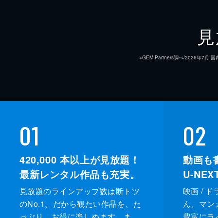
見
※GEM Partners調べ/20
01
02
420,000
本以上が見放題！
動画も
最新レンタル作品も充実。
U-NE
見放題のラインアップ数は断トツ
映画 / 
のNo.1。だから観たい作品を、た
ん、マンガ 
っぷり、お得に楽しめます。ま
豊富にラ