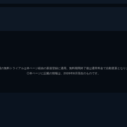
ローラ・ミルトン
アリス
マルコーニ神父
ジョー
載の無料トライアルは本ページ経由の新規登録に適用。無料期間終了後は通常料金で自動更新となり
◎本ページに記載の情報は、2026年8月現在のものです。
リズ
イヴリ
大天使ミカエル
ピータ
ルシファー
ジョー
ブライ