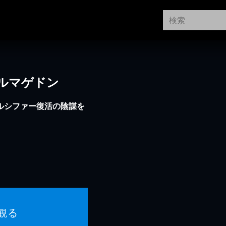
ルマゲドン
ルシファー復活の陰謀を
観る