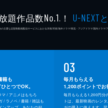
放題作品数
！
No.1
U-NEXT
※
26年7⽉ 国内の主要な定額制動画配信サービスにおける洋画/邦画/海外ドラマ/韓流・アジアドラマ/国内ドラ
03
書籍も
毎月もらえる
XTひとつでOK。
1,200
ポイントでお
ドラマ / アニメはもちろ
毎月もらえる1,200円分
/ ラノベ / 書籍 / 雑誌も
トは、最新映画のレンタ
インアップ。あなたの好
ガの購入に使えます。翌