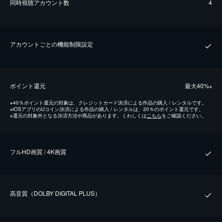
同時視聴アカウント数
4
アカウントごとの機能制限設定
ポイント還元
最⼤40%
※
※
40％ポイント還元の対象は、クレジットカード決済による作品の購入 / レンタルです。
※
iOSアプリのUコイン決済による作品の購入 / レンタルは、20％のポイント還元です。
※
還元の対象外となる決済方法や商品があります。くわしくは
こちら
をご確認ください。
フルHD画質 / 4K画質
⾼⾳質（DOLBY DIGITAL PLUS）