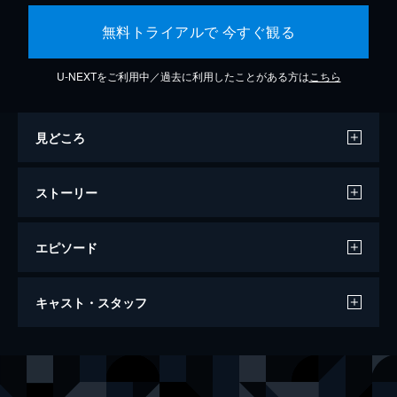
無料トライアルで 今すぐ観る
U-NEXTをご利用中／過去に利用したことがある方は
こちら
見どころ
ストーリー
エピソード
せかいのおきく
キャスト・スタッフ
90分
出演
松村きく
黒木華
中次
寛一郎