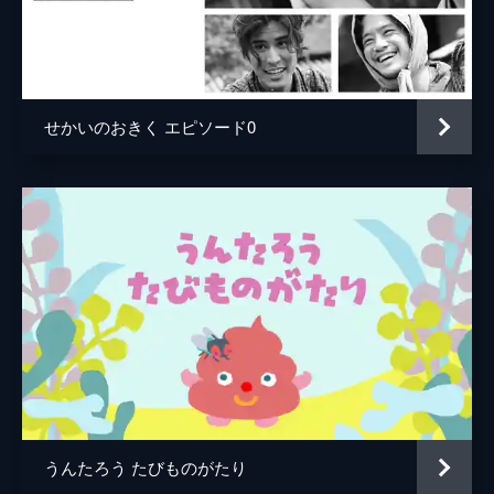
野村昌嗣
柴田善行
仲野毅
せかいのおきく エピソード0
高島和男
東山龍平
美藤吉彦
大迫英喜
監督
阪本順治
脚本
阪本順治
音楽
安川午朗
製作
近藤純代
うんたろう たびものがたり