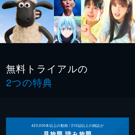
無料トライアルの
2つの特典
420,000
本以上の動画 /
210
誌以上の雑誌が
見放題
読み放題