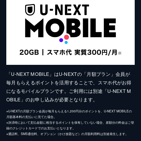
「U-NEXT MOBILE」はU-NEXTの「月額プラン」会員が
毎月もらえるポイントを活用することで、スマホ代がお得
になるモバイルプランです。ご利用には別途「U-NEXT M
OBILE」のお申し込みが必要となります。
※U-NEXTの月額プラン会員が毎月もらえる1,200円分のポイントを、U-NEXT MOBILEの
月額基本料の支払いに充てた場合。
※決済時において支払金額に相当するポイントを保有していない場合、差額分の料金はご登
録のクレジットカードでのお支払いとなります。
※通話料、SMS通信料、オプション（かけ放題など）の月額利用料は別途発生します。