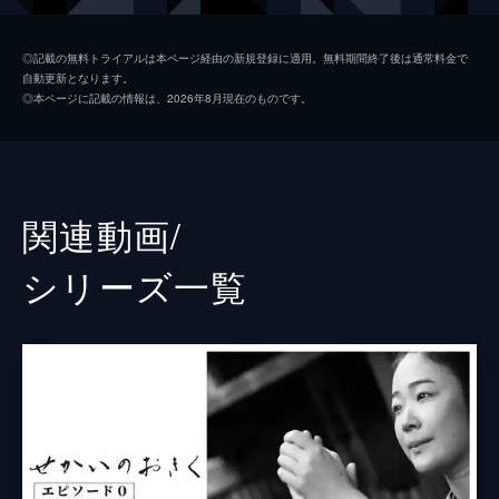
孝順
眞木蔵人
◎記載の無料トライアルは本ページ経由の新規登録に適用。無料期間終了後は通常料金で
自動更新となります。
松村源兵衛
佐藤浩市
◎本ページに記載の情報は、2026年8月現在のものです。
孫七
石橋蓮司
矢亮
池松壮亮
峰蘭太郎
関連動画/
山口幸晴
シリーズ⼀覧
杉山幸晴
本山力
まつむら眞弓
當島未来
大石彩未