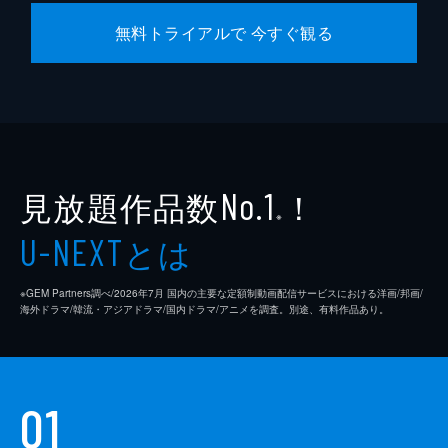
無料トライアルで 今すぐ観る
見放題作品数
！
No.1
※
とは
U-NEXT
※GEM Partners調べ/2026年7⽉ 国内の主要な定額制動画配信サービスにおける洋画/邦画/
海外ドラマ/韓流・アジアドラマ/国内ドラマ/アニメを調査。別途、有料作品あり。
01