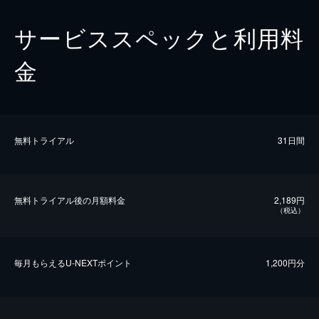
サービススペックと利用料
金
無料トライアル
31日間
無料トライアル後の⽉額料金
2,189円
（税込）
毎⽉もらえるU-NEXTポイント
1,200円分