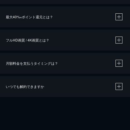
※
最大40%
ポイント還元とは？
※
※
作品によって必要なポイントが異なります。
フルHD画質 / 4K画質とは？
月額料金を支払うタイミングは？
※
40％ポイント還元の対象は、クレジットカード決済による作品の購入 / レンタルです。
※
iOSアプリのUコイン決済による作品の購入 / レンタルは、20％のポイント還元です。
※
還元の対象外となる決済方法や商品があります。くわしくは
こちら
をご確認ください。
いつでも解約できますか
こちら