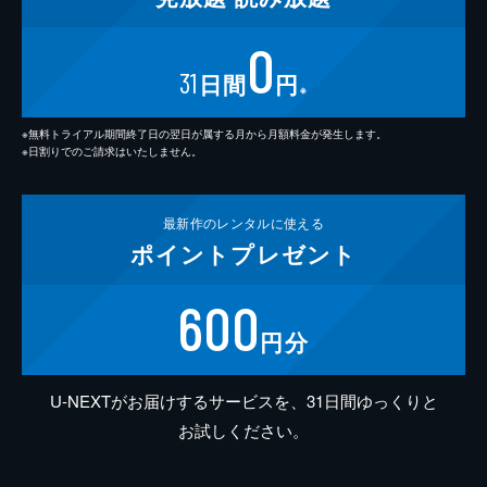
0
31
日間
円
※
※無料トライアル期間終了日の翌日が属する月から月額料金が発生します。
※日割りでのご請求はいたしません。
最新作の
レンタルに使える
ポイント
プレゼント
600
円分
U-NEXTがお届けするサービスを、31日間ゆっくりと
お試しください。