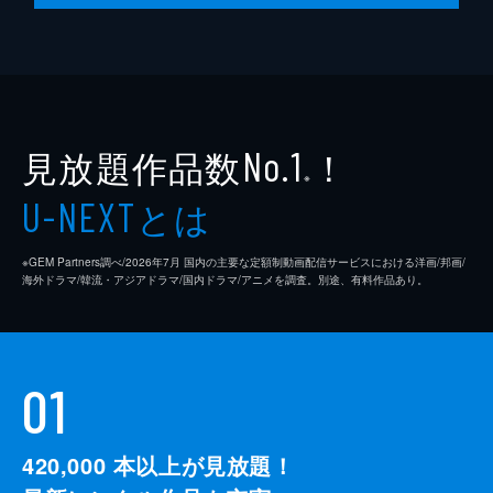
第10話 作戦会議をしよう！
ついにイヌのような魔物・コボルトたちが暮
らす集落へたどりついたネマたち。もふもふ
天国に大喜びのネマだったが、持ってきたお
土産もむなしく、群れの長であるシシリーか
らは冷たくあしらわれてしまう。
見放題作品数
！
No.1
24分
※
とは
U-NEXT
※GEM Partners調べ/2026年7⽉ 国内の主要な定額制動画配信サービスにおける洋画/邦画/
海外ドラマ/韓流・アジアドラマ/国内ドラマ/アニメを調査。別途、有料作品あり。
01
420,000
本以上が見放題！