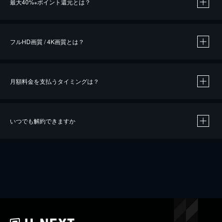
最大40%
ポイント還元とは？
※
※
作品によって必要なポイントが異なります。
フルHD画質 / 4K画質とは？
月額料金を支払うタイミングは？
※
40％ポイント還元の対象は、クレジットカード決済による作品の購入 / レンタルです。
※
iOSアプリのUコイン決済による作品の購入 / レンタルは、20％のポイント還元です。
※
還元の対象外となる決済方法や商品があります。くわしくは
こちら
をご確認ください。
いつでも解約できますか
こちら