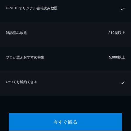
U-NEXTオリジナル書籍読み放題
雑誌読み放題
210誌以上
プロが選ぶおすすめ特集
5,000以上
いつでも解約できる
今すぐ観る