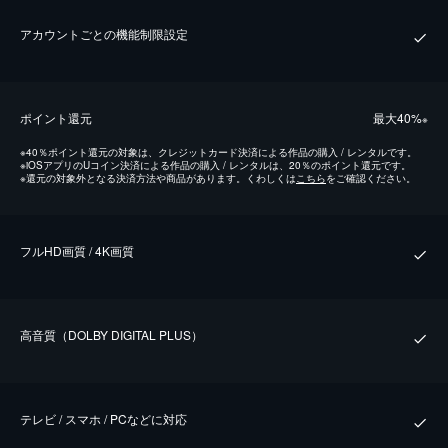
アカウントごとの機能制限設定
ポイント還元
最⼤40%
※
※
40％ポイント還元の対象は、クレジットカード決済による作品の購入 / レンタルです。
※
iOSアプリのUコイン決済による作品の購入 / レンタルは、20％のポイント還元です。
※
還元の対象外となる決済方法や商品があります。くわしくは
こちら
をご確認ください。
フルHD画質 / 4K画質
⾼⾳質（DOLBY DIGITAL PLUS）
テレビ / スマホ / PCなどに対応