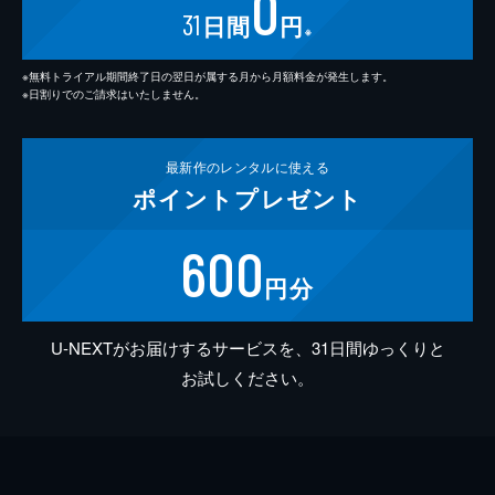
0
31
日間
円
※
※無料トライアル期間終了日の翌日が属する月から月額料金が発生します。
※日割りでのご請求はいたしません。
最新作の
レンタルに使える
ポイント
プレゼント
600
円分
U-NEXTがお届けするサービスを、31日間ゆっくりと
お試しください。