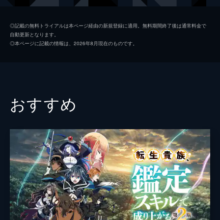
ルティマ(愛称・ネマ)として生を受け...。
24分
デールラント
古谷徹
第2話 呼び出しくらいました
◎記載の無料トライアルは本ページ経由の新規登録に適用。無料期間終了後は通常料金で
自動更新となります。
ネマが出向いた兄姉の授業参観に、巨大な炎
ラース
武虎
◎本ページに記載の情報は、2026年8月現在のものです。
竜が召喚された。兵士や魔術師たちが敵意を
ヴィル
大河元気
向けるなか、ネマは炎竜をかばい兵士たちの
前へ躍り出る。ざわつく観衆をよそに、ネマ
神様
三木眞一郎
は思わず「なでなでしたい...」とこぼし...。
24分
ソル
乃村健次
おすすめ
第3話 ステキな贈り物
森鬼
前野智昭
竜騎部隊長・ダンの心配をよそに、竜舎で楽
しく竜たちと戯れたネマ。今度は彼に連れら
監督
北村淳一
れて、珍しい動物がたくさん暮らすという、
獣騎舎までやってくる。そこで獣騎隊の隊
キャラクターデザイン
宮崎麻美
長・レスティンがネマを案内してくれる
原作
向日葵
が...。
24分
高上優里子
第4話 勉強は嫌いです！
新しくオスフェ家の一員となったレインホー
キャラクター原案
雀葵蘭
クのノックス。ダンたちは息のあったネマ&