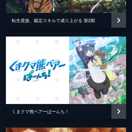
音楽
宝野聡史
ノックスに感心するが、ネマはどこかしょん
ぼりとして不安げ。訳を聞けば、「これから
葛西竜之介
おべんきょーがはじまりゅ」と言い...。
転生貴族、鑑定スキルで成り上がる 第2期
24分
アニメーション制作
ＥＭＴスクエアード
第5話 森の魔物でびっくりです！
父・デールラントに連れられ、オスフェ領の
視察へ向かうネマ。魔物がいないはずの土地
に、なぜか魔物が出るとのことで、現地調査
を行うのだ。早速森の中へと入っていくが、
ネマはデールラントたちとはぐれてしまう。
24分
第6話 強くなりたい気持ち
暗い夜の森に、ノックスの鳴き声が響く。そ
れはネマに対し警戒を促すもので、巨大な体
を持つフローズンスパイダーが現れる。明ら
かに戦闘態勢のフローズンスパイダーを、ゴ
くまクマ熊ベアーぱーんち！
ブリンの長であるホブゴブリンが迎え撃つ。
24分
第7話 お力になれると思います