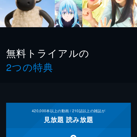
無料トライアルの
2つの特典
420,000
本以上の動画 /
210
誌以上の雑誌が
見放題
読み放題