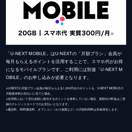
「U-NEXT MOBILE」はU-NEXTの「月額プラン」会員が
毎月もらえるポイントを活用することで、スマホ代がお得
になるモバイルプランです。ご利用には別途「U-NEXT M
OBILE」のお申し込みが必要となります。
※U-NEXTの月額プラン会員が毎月もらえる1,200円分のポイントを、U-NEXT MOBILEの
月額基本料の支払いに充てた場合。
※決済時において支払金額に相当するポイントを保有していない場合、差額分の料金はご登
録のクレジットカードでのお支払いとなります。
※通話料、SMS通信料、オプション（かけ放題など）の月額利用料は別途発生します。