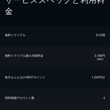
金
無料トライアル
31日間
無料トライアル後の⽉額料金
2,189円
（税込）
毎⽉もらえるU-NEXTポイント
1,200円分
同時視聴アカウント数
4