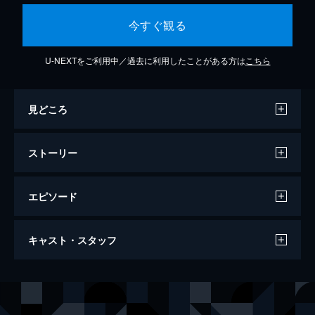
今すぐ観る
U-NEXTをご利用中／過去に利用したことがある方は
こちら
見どころ
ストーリー
エピソード
第1話 この展開は聞いてない！
キャスト・スタッフ
過労死したみどりは、神様から「ほかの生物
を迫害する人間を滅ぼすべきか見極めてほし
い」と頼まれ、ある力を持って異世界転生す
声の出演
ネフェルティマ・オスフェ（ネマ）
加隈亜衣
ることに。彼女はかわいらしい幼女・ネフェ
ラルフ
梅田修一朗