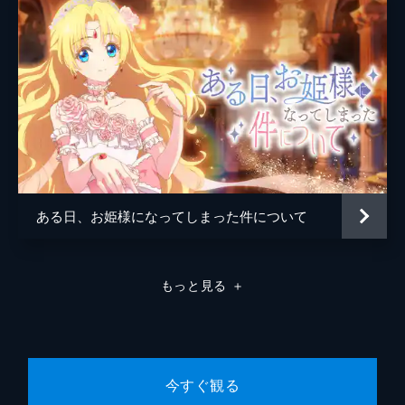
魔物たち同士の命を懸けた勝負を目の当たり
にしたネマは、多くの魔物が本来のすみかを
追われ、不安定な住居環境と飢えに苦しんで
いる実情を知る。そこでネマが考え出したの
は、人間と魔物の共存だった。
24分
第8話 とりあえずいろいろ決まりました
魔物と人間の共存を目指すシアナ計画を実現
させるため、ネマは新たにヴィとラルフ、そ
れにヒールランたちを仲間に引き込んだ。一
行は改めてレニスの街で商隊を襲撃したとい
ある日、お姫様になってしまった件について
うコボルトの群れについて調査を始める。
24分
第9話 森の主様お願いです・・・！
もっと見る
＋
レニスの街は不自然なほどに静まり返ってい
た。ネマたちは不審に思いつつも、コボルト
の子犬を森へ返すため、そしてシアナ計画に
ついて交渉するため、コボルトたちのすみか
を探し近郊の森へとやってくる。
今すぐ観る
24分