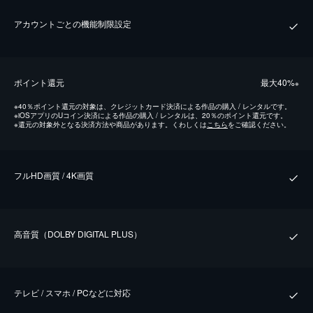
アカウントごとの機能制限設定
ポイント還元
最⼤40%
※
※
40％ポイント還元の対象は、クレジットカード決済による作品の購入 / レンタルです。
※
iOSアプリのUコイン決済による作品の購入 / レンタルは、20％のポイント還元です。
※
還元の対象外となる決済方法や商品があります。くわしくは
こちら
をご確認ください。
フルHD画質 / 4K画質
⾼⾳質（DOLBY DIGITAL PLUS）
テレビ / スマホ / PCなどに対応