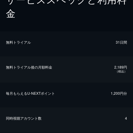
金
無料トライアル
31日間
無料トライアル後の⽉額料金
2,189円
（税込）
毎⽉もらえるU-NEXTポイント
1,200円分
同時視聴アカウント数
4