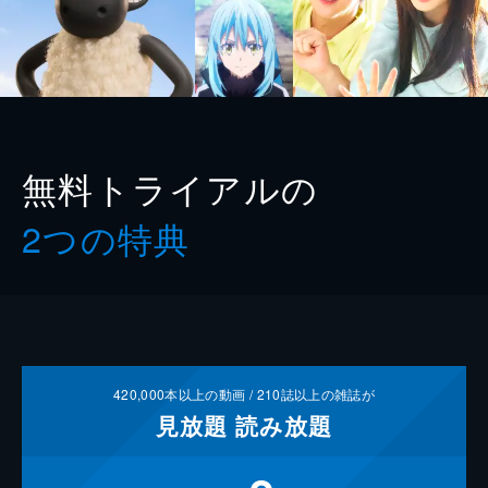
無料トライアルの
2つの特典
420,000
本以上の動画 /
210
誌以上の雑誌が
見放題
読み放題