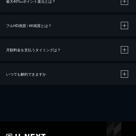
最大40%
ポイント還元とは？
※
※
作品によって必要なポイントが異なります。
フルHD画質 / 4K画質とは？
月額料金を支払うタイミングは？
※
40％ポイント還元の対象は、クレジットカード決済による作品の購入 / レンタルです。
※
iOSアプリのUコイン決済による作品の購入 / レンタルは、20％のポイント還元です。
※
還元の対象外となる決済方法や商品があります。くわしくは
こちら
をご確認ください。
いつでも解約できますか
こちら