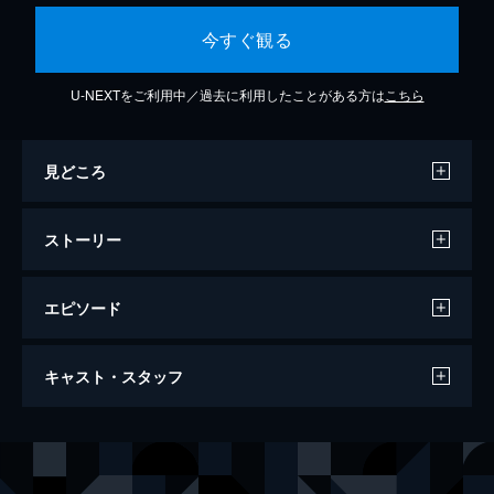
今すぐ観る
U-NEXTをご利用中／過去に利用したことがある方は
こちら
見どころ
ストーリー
エピソード
裸のマノン 解き放たれた愛欲のめざめ
キャスト・スタッフ
118分
出演
ジタ・アンロ
ルイーズ・シュヴィヨット