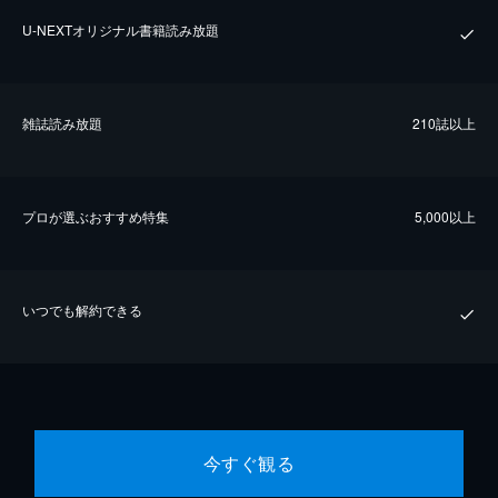
U-NEXTオリジナル書籍読み放題
雑誌読み放題
210誌以上
プロが選ぶおすすめ特集
5,000以上
いつでも解約できる
今すぐ観る