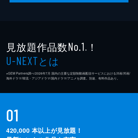
見放題作品数
！
No.1
※
とは
U-NEXT
※GEM Partners調べ/2026年7⽉ 国内の主要な定額制動画配信サービスにおける洋画/邦画/
海外ドラマ/韓流・アジアドラマ/国内ドラマ/アニメを調査。別途、有料作品あり。
01
420,000
本以上が見放題！