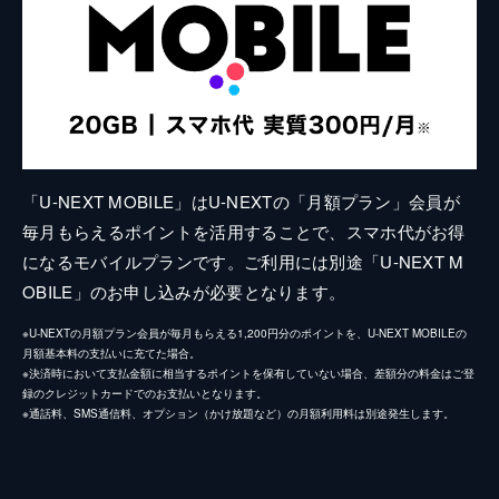
「U-NEXT MOBILE」はU-NEXTの「月額プラン」会員が
毎月もらえるポイントを活用することで、スマホ代がお得
になるモバイルプランです。ご利用には別途「U-NEXT M
OBILE」のお申し込みが必要となります。
※U-NEXTの月額プラン会員が毎月もらえる1,200円分のポイントを、U-NEXT MOBILEの
月額基本料の支払いに充てた場合。
※決済時において支払金額に相当するポイントを保有していない場合、差額分の料金はご登
録のクレジットカードでのお支払いとなります。
※通話料、SMS通信料、オプション（かけ放題など）の月額利用料は別途発生します。