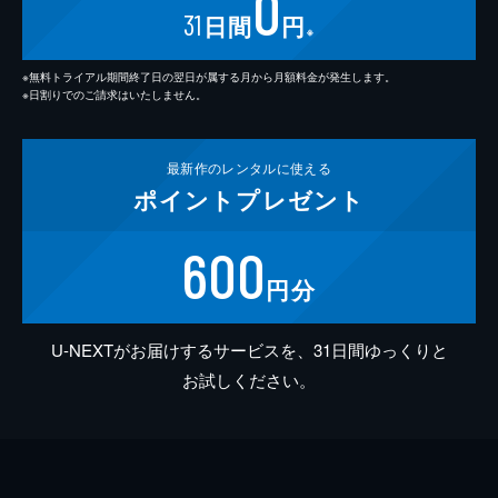
0
31
日間
円
※
※無料トライアル期間終了日の翌日が属する月から月額料金が発生します。
※日割りでのご請求はいたしません。
最新作の
レンタルに使える
ポイント
プレゼント
600
円分
U-NEXTがお届けするサービスを、31日間ゆっくりと
お試しください。