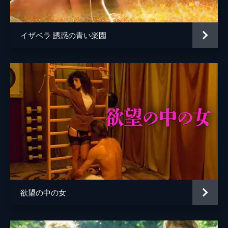
イザベラ 誘惑の青い楽園
欲望の中の女