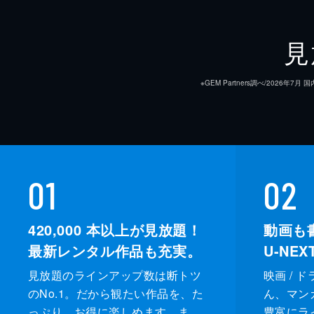
見
※GEM Partners調べ/20
01
02
420,000
本以上が見放題！
動画も
最新レンタル作品も充実。
U-NE
見放題のラインアップ数は断トツ
映画 / 
のNo.1。だから観たい作品を、た
ん、マンガ 
っぷり、お得に楽しめます。ま
豊富にラ