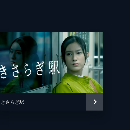
朗
史
きさらぎ駅