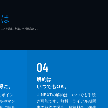
とは
マ/アニメを調査。別途、有料作品あり。
04
解約は
得に。
いつでもOK。
のポイン
U-NEXTの解約は、いつでも手続
ルやマン
き可能です。無料トライアル期間
月に持ち
中の解約の場合、月額料金は発生