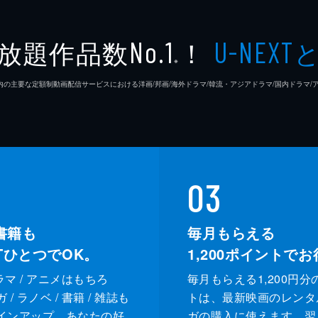
放題作品数
！
No.1
U-NEXT
※
26年7⽉ 国内の主要な定額制動画配信サービスにおける洋画/邦画/海外ドラマ/韓流・アジアドラマ/国内ドラ
03
書籍も
毎月もらえる
XTひとつでOK。
1,200
ポイントでお
ドラマ / アニメはもちろ
毎月もらえる1,200円分
/ ラノベ / 書籍 / 雑誌も
トは、最新映画のレンタ
インアップ。あなたの好
ガの購入に使えます。翌