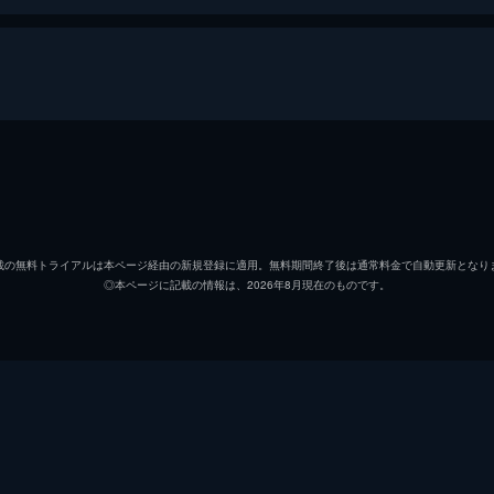
内田桜
伊原六
真中聡
藤原大
載の無料トライアルは本ページ経由の新規登録に適用。無料期間終了後は通常料金で自動更新となり
◎本ページに記載の情報は、2026年8月現在のものです。
華村希美
秋田汐
岩崎公太
松浦祐
八代健介
坪内守
八代真樹子
佐伯日