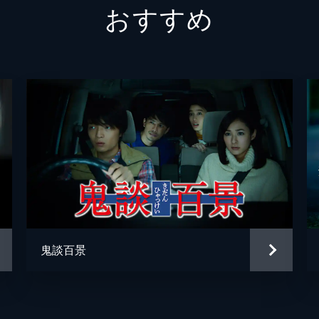
おすすめ
佐々木六朗
梶原善
永江二
宮本武
鬼談百景