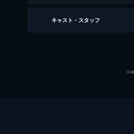
キャスト・スタッフ
リゾートバイト
86分
出演
◎記