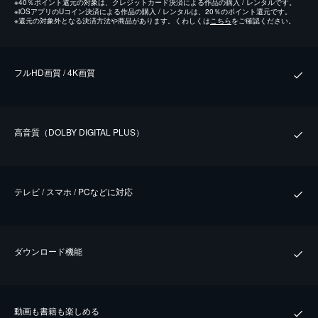
※
40％ポイント還元の対象は、クレジットカード決済による作品の購入 / レンタルです。
※
iOSアプリのUコイン決済による作品の購入 / レンタルは、20％のポイント還元です。
※
還元の対象外となる決済方法や商品があります。くわしくは
こちら
をご確認ください。
フルHD画質 / 4K画質
⾼⾳質（DOLBY DIGITAL PLUS）
テレビ / スマホ / PCなどに対応
ダウンロード機能
動画も書籍も楽しめる