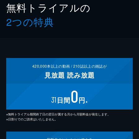
無料トライアルの
2つの特典
420,000
本以上の動画 /
210
誌以上の雑誌が
見放題
読み放題
0
31
日間
円
※
※無料トライアル期間終了日の翌日が属する月から月額料金が発生します。
※日割りでのご請求はいたしません。