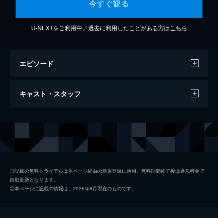
今すぐ観る
U-NEXTをご利用中／過去に利用したことがある方は
こちら
エピソード
明日晴れるかな [Live at 東京ドーム,
キャスト・スタッフ
2022/12/10, 11]
5分
出演
桑田佳祐
◎記載の無料トライアルは本ページ経由の新規登録に適用。無料期間終了後は通常料金で
自動更新となります。
◎本ページに記載の情報は、2026年8月現在のものです。