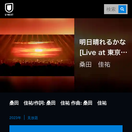
本文へスキップ
桑田 佳祐/作詞: 桑田 佳祐 作曲: 桑田 佳祐
2023年
見放題