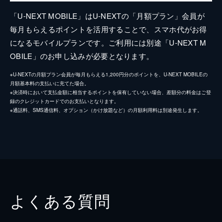
「U-NEXT MOBILE」はU-NEXTの「月額プラン」会員が
毎月もらえるポイントを活用することで、スマホ代がお得
になるモバイルプランです。ご利用には別途「U-NEXT M
OBILE」のお申し込みが必要となります。
※U-NEXTの月額プラン会員が毎月もらえる1,200円分のポイントを、U-NEXT MOBILEの
月額基本料の支払いに充てた場合。
※決済時において支払金額に相当するポイントを保有していない場合、差額分の料金はご登
録のクレジットカードでのお支払いとなります。
※通話料、SMS通信料、オプション（かけ放題など）の月額利用料は別途発生します。
よくある質問