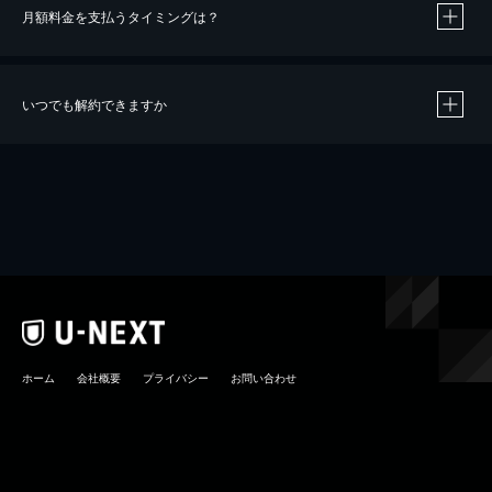
月額料金を支払うタイミングは？
※
40％ポイント還元の対象は、クレジットカード決済による作品の購入 / レンタルです。
※
iOSアプリのUコイン決済による作品の購入 / レンタルは、20％のポイント還元です。
※
還元の対象外となる決済方法や商品があります。くわしくは
こちら
をご確認ください。
いつでも解約できますか
こちら
ホーム
会社概要
プライバシー
お問い合わせ