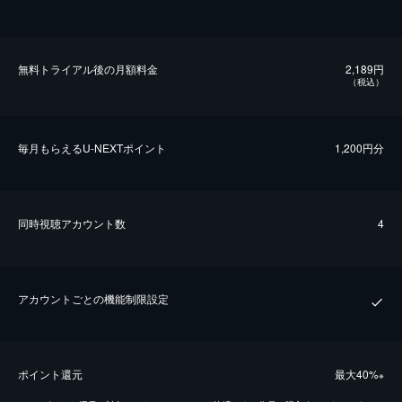
無料トライアル後の⽉額料金
2,189円
（税込）
毎⽉もらえるU-NEXTポイント
1,200円分
同時視聴アカウント数
4
アカウントごとの機能制限設定
ポイント還元
最⼤40%
※