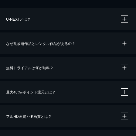
U-NEXTとは？
なぜ見放題作品とレンタル作品があるの？
無料トライアルは何が無料？
※
最大40%
ポイント還元とは？
※
※
作品によって必要なポイントが異なります。
フルHD画質 / 4K画質とは？