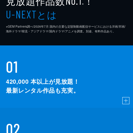
見放題作品数
！
No.1
※
とは
U-NEXT
※GEM Partners調べ/2026年7⽉ 国内の主要な定額制動画配信サービスにおける洋画/邦画/
海外ドラマ/韓流・アジアドラマ/国内ドラマ/アニメを調査。別途、有料作品あり。
01
420,000
本以上が見放題！
最新レンタル作品も充実。
02