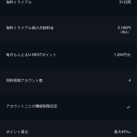
無料トライアル
31日間
無料トライアル後の⽉額料金
2,189円
（税込）
毎⽉もらえるU-NEXTポイント
1,200円分
同時視聴アカウント数
4
アカウントごとの機能制限設定
ポイント還元
最⼤40%
※