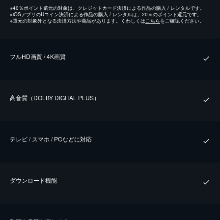
※
40％ポイント還元の対象は、クレジットカード決済による作品の購入 / レンタルです。
※
iOSアプリのUコイン決済による作品の購入 / レンタルは、20％のポイント還元です。
※
還元の対象外となる決済方法や商品があります。くわしくは
こちら
をご確認ください。
フルHD画質 / 4K画質
⾼⾳質（DOLBY DIGITAL PLUS）
テレビ / スマホ / PCなどに対応
ダウンロード機能