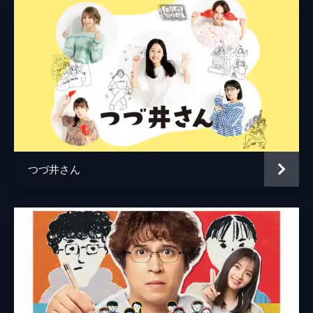
24分
鈴木俊介
#6 体も心も限界…背負った十字架
田井千里
慣れない環境で頑張っているものの、体も心
も限界な由寿。パッケージデザインの取材
後、デザイナーの足祐とヌン活した際、遂に
涙を流してしまう。由寿が抱える十字架と
は…
24分
#7 親の心、子知らず…芋煮×ヨーグル
ト！？
つづ井さん
50周年へ向けアイデア会議をする広報部メン
バーだったが疲れが見える由寿に緑川は帰省
を促す。久しぶりの実家で祖父と和解、さら
にヨーグルトを使った新しい料理を発見！
24分
#8 「レシピ本」企画チーム、結成！
ヨーグルト50周年に向けて由寿の発案で
『50周年記念レシピ本』の制作が決定。広報
部でチーム一丸となって企画を練る。そんな