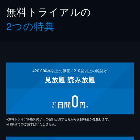
無料トライアルの
2つの特典
420,000
本以上の動画 /
210
誌以上の雑誌が
見放題
読み放題
0
31
日間
円
※
※無料トライアル期間終了日の翌日が属する月から月額料金が発生します。
※日割りでのご請求はいたしません。