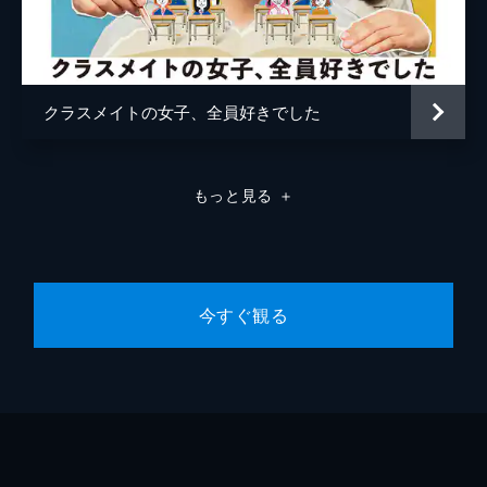
中、変異株プロキシの秘密に吾輩が気づき…
24分
#9 推し小説の作者は誰？ 乳酸菌の秘
密…
由寿が推す小説の最新話がアップされた！や
クラスメイトの女子、全員好きでした
はり石川研究員なのか？と疑う。一方、オタ
バレして家を出された兄のため、さらに自分
自身の生き方を宣言するため遂に母と対決！
もっと見る
＋
24分
#10 届け、声よ！感涙のフィナーレ
推し小説の作者は先輩の緑川だった！突如、
目の前に現れた神様に動揺を隠せない由寿。
さらに緑川から信じがたい真実を聞く。それ
今すぐ観る
は吾輩と由寿の関係にも大きく関係して…。
24分