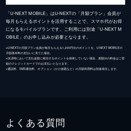
「U-NEXT MOBILE」はU-NEXTの「月額プラン」会員が
毎月もらえるポイントを活用することで、スマホ代がお得
になるモバイルプランです。ご利用には別途「U-NEXT M
OBILE」のお申し込みが必要となります。
※U-NEXTの月額プラン会員が毎月もらえる1,200円分のポイントを、U-NEXT MOBILEの
月額基本料の支払いに充てた場合。
※決済時において支払金額に相当するポイントを保有していない場合、差額分の料金はご登
録のクレジットカードでのお支払いとなります。
※通話料、SMS通信料、オプション（かけ放題など）の月額利用料は別途発生します。
よくある質問