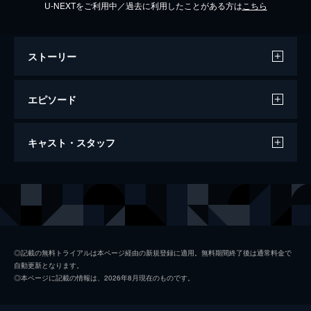
U-NEXTをご利用中／過去に利用したことがある方は
こちら
ストーリー
エピソード
#1 私の推しは乳酸菌！運命的な出会い
キャスト・スタッフ
就活中にヨーグルトを題材にした創作小説に
ハマった朋太子由寿（鞘師里保）。一年後、
株式会社明和に入社。辞令で大阪支店へと配
出演
朋太子由寿
鞘師里保
属に。地元にしか住んだことがない由寿は困
林泰然
好井まさお
惑しつつも大阪での生活をスタートさせる
24分
金城剛
水間ロン
#2 自社のヨーグルトで棚を埋めろ！？
◎記載の無料トライアルは本ページ経由の新規登録に適用。無料期間終了後は通常料金で
自動更新となります。
トラブル発生！空いた棚を自社製品で埋めら
緑川逸美
明日海りお
◎本ページに記載の情報は、2026年8月現在のものです。
れるか！？阪神淡路＆東日本、２つの大震災
飯野朝子
生駒里奈
がもたらしたもの…吾輩の名解説で蘇る伝説