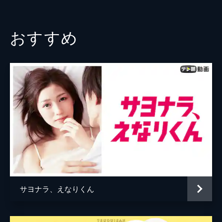
の営業マン？幼い由寿を救ったものとは…。
足祐幸来
野村麻純
24分
朋太子迦寿
永田崇人
#3 オタク女子の奮闘！東京OLに擬態！？
おすすめ
大阪支店から東京本社へ異動した由寿。そこ
石川肇
宇野祥平
で待っていたのはキラキラした先輩たち…親
友から東京OLに擬態しろというアドバイス
朋太子野恵
中島ひろ子
を受けるが…広報ガール編、遂にスタート！
24分
由寿を見守る乳酸菌（ブルガリア菌20388株）
橋本さとし
#4 ド緊張…初めてのインタビュー！
監督
片桐健滋
ヨーグルトレシピのレパートリーも増えてき
た由寿は広報誌のインタビューを任されるこ
藤田結衣
とに。リケジョ魂に火が着き、論文を読み込
んで研究員へのインタビューに臨むが…
佐藤洋輔
24分
脚本
阿相クミコ
#5 生放送で大トラブル…兄、上京！？
朝の情報番組でチョコレート特集があると言
波多野都
う。準備を進めていたある日、急に兄が会社
サヨナラ、えなりくん
原作
宮木あや子
にやってくる…。しかもとんでもない恰好
で…。さらに生放送直前に大トラブルが発
音楽
田井モトヨシ
生！