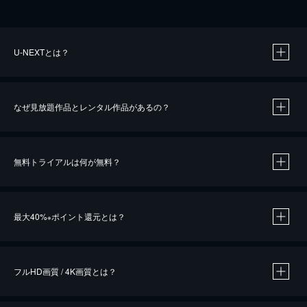
U-NEXTとは？
なぜ見放題作品とレンタル作品があるの？
無料トライアルは何が無料？
※
最大40%
ポイント還元とは？
※
※
作品によって必要なポイントが異なります。
フルHD画質 / 4K画質とは？