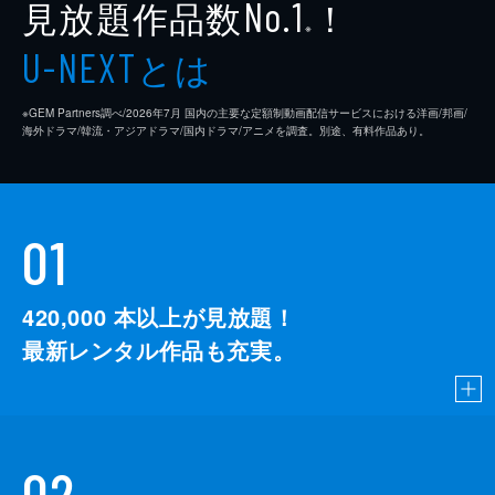
見放題作品数
！
No.1
※
とは
U-NEXT
※GEM Partners調べ/2026年7⽉ 国内の主要な定額制動画配信サービスにおける洋画/邦画/
海外ドラマ/韓流・アジアドラマ/国内ドラマ/アニメを調査。別途、有料作品あり。
01
420,000
本以上が見放題！
最新レンタル作品も充実。
02