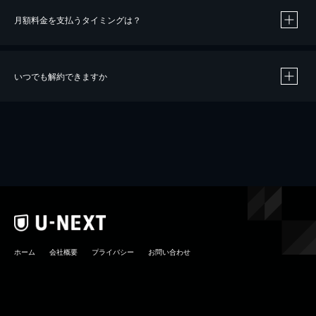
月額料金を支払うタイミングは？
※
40％ポイント還元の対象は、クレジットカード決済による作品の購入 / レンタルです。
※
iOSアプリのUコイン決済による作品の購入 / レンタルは、20％のポイント還元です。
※
還元の対象外となる決済方法や商品があります。くわしくは
こちら
をご確認ください。
いつでも解約できますか
こちら
ホーム
会社概要
プライバシー
お問い合わせ