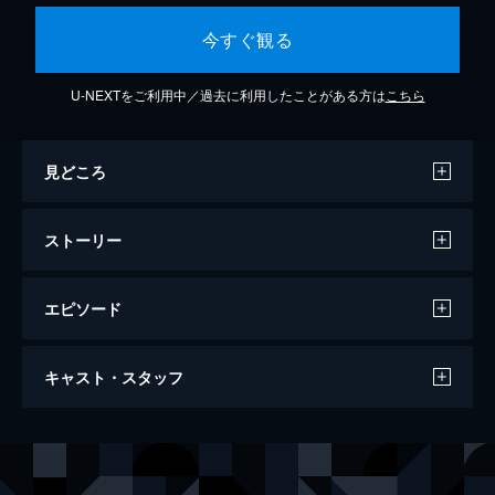
今すぐ観る
U-NEXTをご利用中／過去に利用したことがある方は
こちら
見どころ
ストーリー
エピソード
#1 同情するなら悶えてよ
キャスト・スタッフ
転校生・園宮一樹の秘密は世界で唯一「ED
じゃない」こと。女性率9割以上の学園でそ
の秘密を守ることは難しく、とある出来事が
声の出演
園宮一樹
志藤春道
きっかけで、一樹は案内役の姫乃先輩に特別
姫乃朱莉
蒼乃むすび