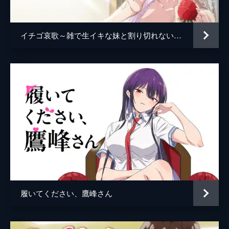
男」。空き教室でエロ本を読みながらこの無
理難題に頭を悩ませていると、一樹が現れ
る。ひょんなことから2人の体が密着する
イチゴ哀歌～雑で生イキな妹と割り切れない兄～
と...。
4分
#5 処理する約束でしょ
空き教室で結衣に婚約を迫られる一樹。そこ
へ姫乃朱莉がやってくる。結衣と一樹から漏
れ出る“男女”の雰囲気を察した朱莉は、一樹
をトイレへ連れていく。個室に入るなりキス
をする朱莉は、一樹を便座に座らせ...。
4分
#6 読書が好きな王子様
書店でこっそりエッチな本を購入した一樹
は、帰り際に杏季とばったり遭遇。実は杏季
もエッチな本を購入したことがわかり、一樹
履いてください、鷹峰さん
は股間を大きく膨らませる。それに気づいた
杏季は、一樹をネットカフェへと連れ込
み...。
4分