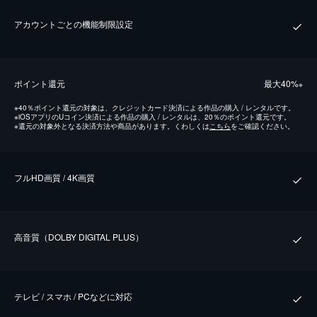
アカウントごとの機能制限設定
ポイント還元
最⼤40%
※
※
40％ポイント還元の対象は、クレジットカード決済による作品の購入 / レンタルです。
※
iOSアプリのUコイン決済による作品の購入 / レンタルは、20％のポイント還元です。
※
還元の対象外となる決済方法や商品があります。くわしくは
こちら
をご確認ください。
フルHD画質 / 4K画質
⾼⾳質（DOLBY DIGITAL PLUS）
テレビ / スマホ / PCなどに対応