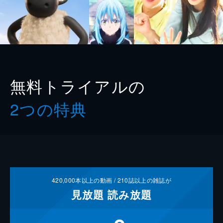
無料トライアルの
2つの特典
420,000
本以上の動画 /
210
誌以上の雑誌が
見放題
読み放題