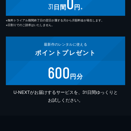
0
31
日間
円
※
※無料トライアル期間終了日の翌日が属する月から月額料金が発生します。
※日割りでのご請求はいたしません。
最新作の
レンタルに使える
ポイント
プレゼント
600
円分
U-NEXTがお届けするサービスを、31日間ゆっくりと
お試しください。