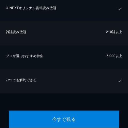
U-NEXTオリジナル書籍読み放題
雑誌読み放題
210誌以上
プロが選ぶおすすめ特集
5,000以上
いつでも解約できる
今すぐ観る