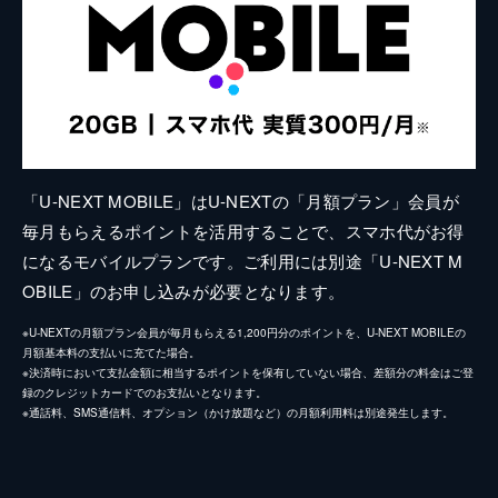
「U-NEXT MOBILE」はU-NEXTの「月額プラン」会員が
毎月もらえるポイントを活用することで、スマホ代がお得
になるモバイルプランです。ご利用には別途「U-NEXT M
OBILE」のお申し込みが必要となります。
※U-NEXTの月額プラン会員が毎月もらえる1,200円分のポイントを、U-NEXT MOBILEの
月額基本料の支払いに充てた場合。
※決済時において支払金額に相当するポイントを保有していない場合、差額分の料金はご登
録のクレジットカードでのお支払いとなります。
※通話料、SMS通信料、オプション（かけ放題など）の月額利用料は別途発生します。