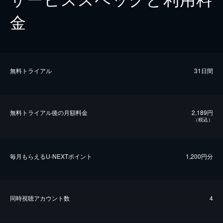
金
無料トライアル
31日間
無料トライアル後の⽉額料金
2,189円
（税込）
毎⽉もらえるU-NEXTポイント
1,200円分
同時視聴アカウント数
4