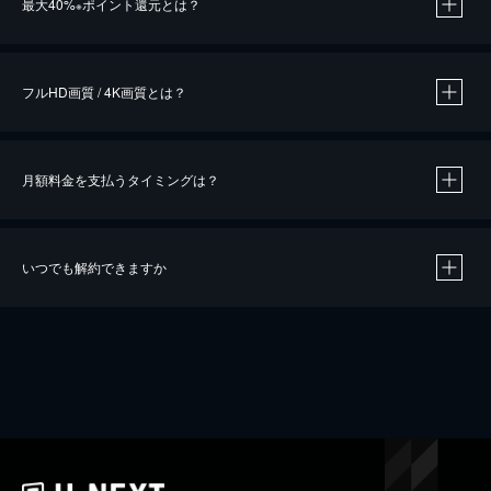
最大40%
ポイント還元とは？
※
※
作品によって必要なポイントが異なります。
フルHD画質 / 4K画質とは？
月額料金を支払うタイミングは？
※
40％ポイント還元の対象は、クレジットカード決済による作品の購入 / レンタルです。
※
iOSアプリのUコイン決済による作品の購入 / レンタルは、20％のポイント還元です。
※
還元の対象外となる決済方法や商品があります。くわしくは
こちら
をご確認ください。
いつでも解約できますか
こちら