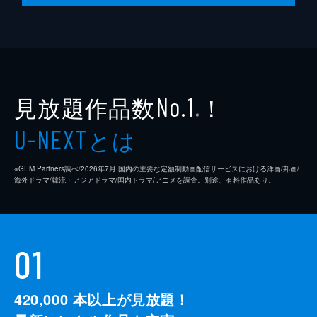
見放題作品数
！
No.1
※
とは
U-NEXT
※GEM Partners調べ/2026年7⽉ 国内の主要な定額制動画配信サービスにおける洋画/邦画/
海外ドラマ/韓流・アジアドラマ/国内ドラマ/アニメを調査。別途、有料作品あり。
01
420,000
本以上が見放題！