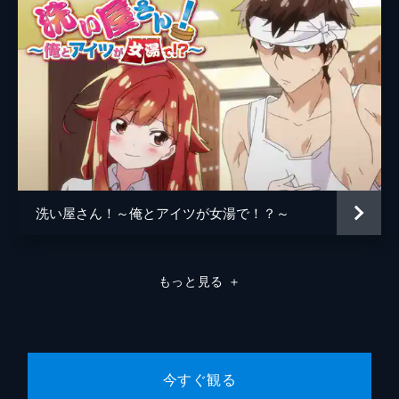
#7 シャワールームに3人で
修学旅行の下見のため、海へやってきた一
行。朱莉と楓が宿へ行っている間、一樹は杏
季と結衣に日焼け止めを塗って股間を膨らま
せてしまう。一樹は「膨らんだ股間は自分で
処理できない」という嘘がバレてしまい...。
4分
#8 絶対私を選ばせる
世界で唯一「EDじゃない」という一樹の秘
密は、朱莉、楓、杏季、結衣にバレてしまっ
洗い屋さん！～俺とアイツが女湯で！？～
ていた。混浴風呂で一樹をめぐり口論する朱
莉と楓。あろうことか彼女たちは、一樹と体
を重ねる権利をじゃんけんで争い始める。
もっと見る
＋
4分
今すぐ観る