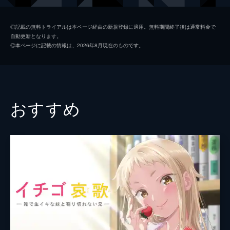
な存在であると気づかれてしまう。
4分
椎名楓
三咲里奈
#2 先生が鎮めてあげなきゃ
◎記載の無料トライアルは本ページ経由の新規登録に適用。無料期間終了後は通常料金で
自動更新となります。
女教師・椎名楓は超がつくほどの欲求不満だ
九重杏季
和央きりか
◎本ページに記載の情報は、2026年8月現在のものです。
った。パンデミックで全人類がEDになって
胡桃沢結衣
澁谷果歩
以来、自分を満足させてくれる男の存在を渇
望していた。そんな楓のもとに、ギンギンの
熊澤
皇帝
股間を持つ転校生・園宮一樹が現れて...。
4分
監督
昆野比遊太
おすすめ
#3 隠すのなんか止めた
キャラクターデザイン
渡辺義弘
九重杏季は男が嫌いだった。女性だらけの学
園で「王子様」としてチヤホヤされる杏季
原作
トヨ
は、ED化して牙を失った男たちを軽蔑して
いた。そんなある日、杏季は男女共用更衣室
総作画監督
黒田和也
で股間を隠すように縮こまる一樹を見つけ
那須玲奈
る。
4分
制作
studio HOKIBOSHI
#4 フィアンセを探せ
財閥令嬢の結衣は、祖父からフィアンセ探し
を命じられていた。条件は「EDじゃない