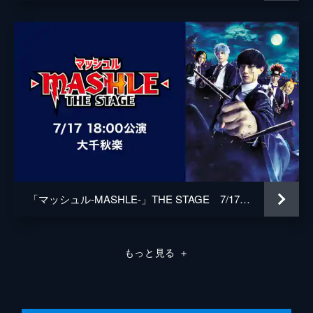
ブラッド・コールマン
小西克幸
激しい戦いの行方や如何に?!
24分
トム・ノエルズ
駒田航
第20話 マッシュ・バーンデッドと大きな
シルバ・アイアン
増田俊樹
塔
時間停止魔法から解放された神覚者のカルド
マックス・ランド
古川慎
達は生徒たちを守るため魔人たちに対抗して
いた。時を同じくして、マッシュとセル・ウ
ナレーション
平田広明
ォーとの戦いが繰り広げられる!
24分
監督
田中智也
第21話 ウォールバーグ・バイガンと闇の
キャラクターデザイン
東島久志
魔法
肉体が蘇ったアダム・ジョブズとウォールバ
原作
甲本一
「マッシュル-MASHLE-」THE STAGE 7/17 18:00公演 大千秋楽
ーグが対峙。アダムは伝説の魔法使いであ
り、ウォールバーグと無邪気な淵源(イノセ
音楽
横山克
ント・ゼロ)の師匠でもあった...!
制作
A-1 Pictures
もっと見る
＋
24分
第22話 ウォールバーグ・バイガンと最大
の危機
杖本来の力を引き出したセルに勝利するマッ