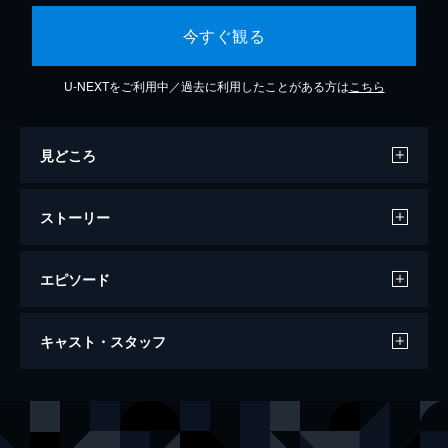
今すぐ観る
U-NEXTをご利用中／過去に利用したことがある方は
こちら
見どころ
ストーリー
エピソード
第13話 マッシュ・バーンデッドと神覚者
キャスト・スタッフ
たち
七魔牙(マギア・ルプス)との戦いに勝利した
マッシュ達。マッシュ達の祝勝パーティーに
声の出演
マッシュ・バーンデッド
小林千晃
アベルとアビスも参加する中、フクロウが1
通の手紙を落としていく...
フィン・エイムズ
川島零士