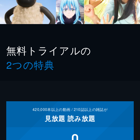
無料トライアルの
2つの特典
420,000
本以上の動画 /
210
誌以上の雑誌が
見放題
読み放題
0