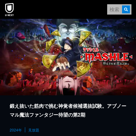
本文へスキップ
鍛え抜いた筋肉で挑む神覚者候補選抜試験。アブノー
マル魔法ファンタジー待望の第2期
2024年
見放題