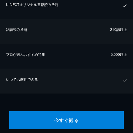
U-NEXTオリジナル書籍読み放題
雑誌読み放題
210誌以上
プロが選ぶおすすめ特集
5,000以上
いつでも解約できる
今すぐ観る