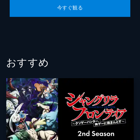
シュ。一方、ウォールバーグもまた、ネクロ
今すぐ観る
ス・マンスと彼が操るアダムの闇魔法を相手
に、衰えない実力を見せつける。
24分
おすすめ