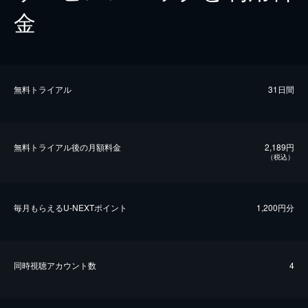
金
無料トライアル
31日間
無料トライアル後の⽉額料金
2,189円
（税込）
毎⽉もらえるU-NEXTポイント
1,200円分
同時視聴アカウント数
4