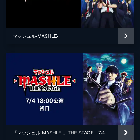
セル・ウォー
花江夏樹
アライブな予選に挑む──!
24分
レナトス・リボル
谷山紀章
第17話 フィン・エイムズと友達
“命の水晶”に挑むマッシュ達。チーム対抗の
ツララ・ヘイルストーン
楠木ともり
水晶割りというシンプルなルールだが、マッ
マッシュル-MASHLE-
ソフィナ・ブリビア
早見沙織
シュ、ドット、フィンのうち2人がゲーム開
始前に水晶を割ってしまい...。
アベル・ウォーカー
梅原裕一郎
24分
アビス・レイザー
七海ひろき
第18話 マッシュ・バーンデッドと危ない
アッチ向いてホイ
ワース・マドル
伊東健人
マッシュは無敵と思われたカルパッチョを相
手に完勝し、試験は終了となった。そして最
マイロ・ジェーニアス
梅田修一朗
終試験直前、控室にいるマッシュ達の元へや
ってきたのは──?!
ラブ・キュート
古賀葵
24分
オロル・アンドリュー
乃村健次
第19話 マッシュ・バーンデッドと音の魔
法使い
アンサー・シンリ
河西健吾
最終試験は一対一でのバトル。第一試合はマ
「マッシュル-MASHLE-」THE STAGE 7/4 18:00公演 初日
ッシュvsマーガレット。神覚者に準ずると言
レグロ・バーンデッド
チョー
われているマカロンに立ち向かうマッシュ。