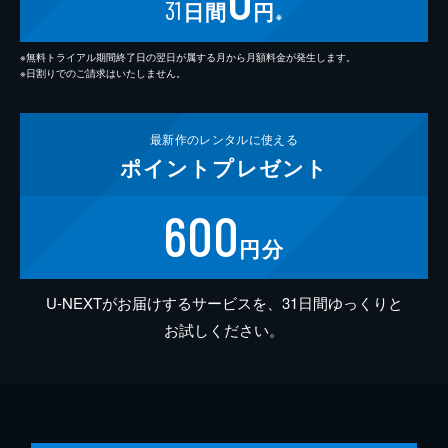
31
日間
円
※
※無料トライアル期間終了日の翌日が属する月から月額料金が発生します。
※日割りでのご請求はいたしません。
最新作の
レンタルに使える
ポイント
プレゼント
600
円分
U-NEXTがお届けするサービスを、31日間ゆっくりと
お試しください。