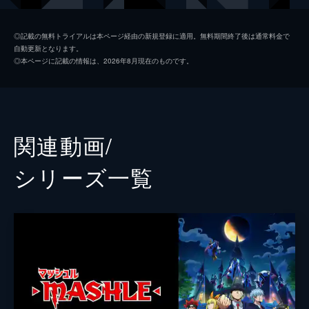
24分
ランス・クラウン
石川界人
第14話 マッシュ・バーンデッドと実家
◎記載の無料トライアルは本ページ経由の新規登録に適用。無料期間終了後は通常料金で
自動更新となります。
魔法不全隠匿で処分を下そうとする神覚者達
ドット・バレット
江口拓也
◎本ページに記載の情報は、2026年8月現在のものです。
だったが、ウォールバーグが彼らに頭を下げ
レモン・アーヴィン
上田麗奈
たことで、マッシュは神覚者候補になること
を条件に猶予を与えてもらう。
ライオ・グランツ
諏訪部順一
24分
第15話 レイン・エイムズと神に選ばれた
オーター・マドル
小野友樹
関連動画/
力
カルド・ゲヘナ
島﨑信長
選抜試験直前にフィン達と実家に帰っていた
シリーズ⼀覧
マッシュ。マッシュ達がわいわいとスゴロク
レイン・エイムズ
梶裕貴
で遊ぶ裏で、マカロンとレインが高レベルな
戦いを繰り広げる──!
マーガレット・マカロン
子安武人
24分
カルパッチョ・ローヤン
内山昂輝
第16話 マッシュ・バーンデッドと強固な
風船
ウォールバーグ・バイガン
麦人
ついに始まった神覚者選抜試験。2次試験に
参戦できたマッシュ、フィン、ランス、ドッ
無邪気な淵源イノセント・ゼロ
三木眞一郎
トは、“死霊の狩り場”と呼ばれるデッドオア