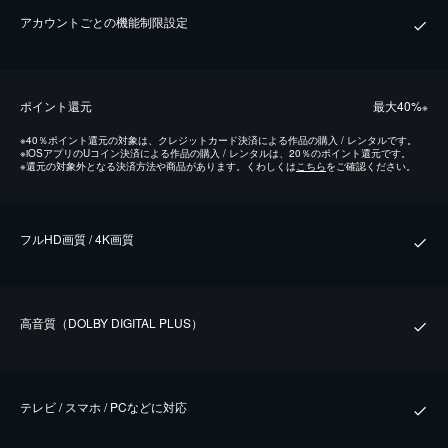
アカウントごとの機能制限設定
ポイント還元
最⼤40%
※
※
40％ポイント還元の対象は、クレジットカード決済による作品の購入 / レンタルです。
※
iOSアプリのUコイン決済による作品の購入 / レンタルは、20％のポイント還元です。
※
還元の対象外となる決済方法や商品があります。くわしくは
こちら
をご確認ください。
フルHD画質 / 4K画質
⾼⾳質（DOLBY DIGITAL PLUS）
テレビ / スマホ / PCなどに対応