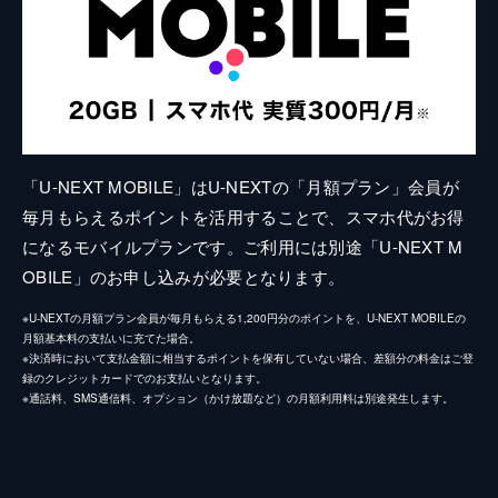
「U-NEXT MOBILE」はU-NEXTの「月額プラン」会員が
毎月もらえるポイントを活用することで、スマホ代がお得
になるモバイルプランです。ご利用には別途「U-NEXT M
OBILE」のお申し込みが必要となります。
※U-NEXTの月額プラン会員が毎月もらえる1,200円分のポイントを、U-NEXT MOBILEの
月額基本料の支払いに充てた場合。
※決済時において支払金額に相当するポイントを保有していない場合、差額分の料金はご登
録のクレジットカードでのお支払いとなります。
※通話料、SMS通信料、オプション（かけ放題など）の月額利用料は別途発生します。