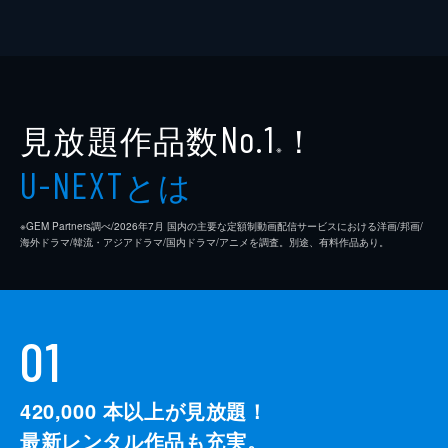
見放題作品数
！
No.1
※
とは
U-NEXT
※GEM Partners調べ/2026年7⽉ 国内の主要な定額制動画配信サービスにおける洋画/邦画/
海外ドラマ/韓流・アジアドラマ/国内ドラマ/アニメを調査。別途、有料作品あり。
01
420,000
本以上が見放題！
最新レンタル作品も充実。