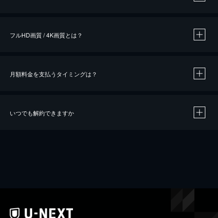
※
作品によって必要なポイントが異なります。
フルHD画質 / 4K画質とは？
月額料金を支払うタイミングは？
※
40％ポイント還元の対象は、クレジットカード決済による作品の購入 / レンタルです。
※
iOSアプリのUコイン決済による作品の購入 / レンタルは、20％のポイント還元です。
※
還元の対象外となる決済方法や商品があります。くわしくは
こちら
をご確認ください。
いつでも解約できますか
こちら