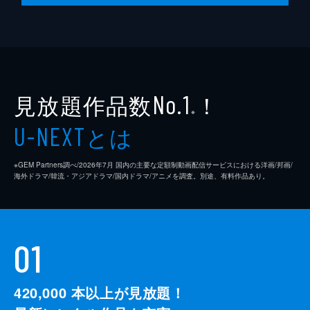
見放題作品数
！
No.1
※
とは
U-NEXT
※GEM Partners調べ/2026年7⽉ 国内の主要な定額制動画配信サービスにおける洋画/邦画/
海外ドラマ/韓流・アジアドラマ/国内ドラマ/アニメを調査。別途、有料作品あり。
01
420,000
本以上が見放題！