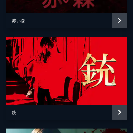
監督
宇賀那健一
脚本
宇賀那健一
赤い森
渡辺紘文
音楽
小野川浩幸
服部正嗣
銃