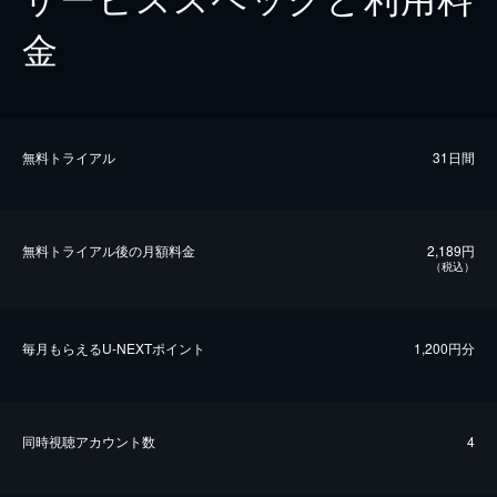
金
無料トライアル
31日間
無料トライアル後の⽉額料金
2,189円
（税込）
毎⽉もらえるU-NEXTポイント
1,200円分
同時視聴アカウント数
4