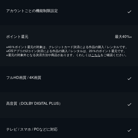
アカウントごとの機能制限設定
ポイント還元
最⼤40%
※
※
40％ポイント還元の対象は、クレジットカード決済による作品の購入 / レンタルです。
※
iOSアプリのUコイン決済による作品の購入 / レンタルは、20％のポイント還元です。
※
還元の対象外となる決済方法や商品があります。くわしくは
こちら
をご確認ください。
フルHD画質 / 4K画質
⾼⾳質（DOLBY DIGITAL PLUS）
テレビ / スマホ / PCなどに対応