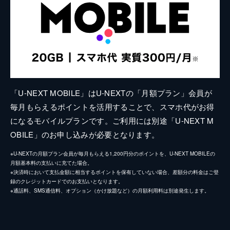
「U-NEXT MOBILE」はU-NEXTの「月額プラン」会員が
毎月もらえるポイントを活用することで、スマホ代がお得
になるモバイルプランです。ご利用には別途「U-NEXT M
OBILE」のお申し込みが必要となります。
※U-NEXTの月額プラン会員が毎月もらえる1,200円分のポイントを、U-NEXT MOBILEの
月額基本料の支払いに充てた場合。
※決済時において支払金額に相当するポイントを保有していない場合、差額分の料金はご登
録のクレジットカードでのお支払いとなります。
※通話料、SMS通信料、オプション（かけ放題など）の月額利用料は別途発生します。