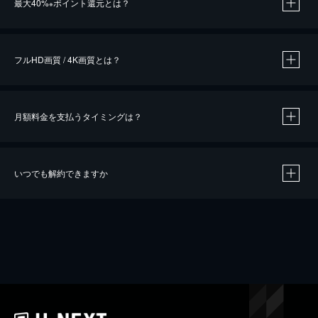
最大40%
ポイント還元とは？
※
※
作品によって必要なポイントが異なります。
フルHD画質 / 4K画質とは？
月額料金を支払うタイミングは？
※
40％ポイント還元の対象は、クレジットカード決済による作品の購入 / レンタルです。
※
iOSアプリのUコイン決済による作品の購入 / レンタルは、20％のポイント還元です。
※
還元の対象外となる決済方法や商品があります。くわしくは
こちら
をご確認ください。
いつでも解約できますか
こちら