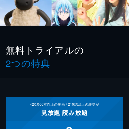
無料トライアルの
2つの特典
420,000
本以上の動画 /
210
誌以上の雑誌が
見放題
読み放題