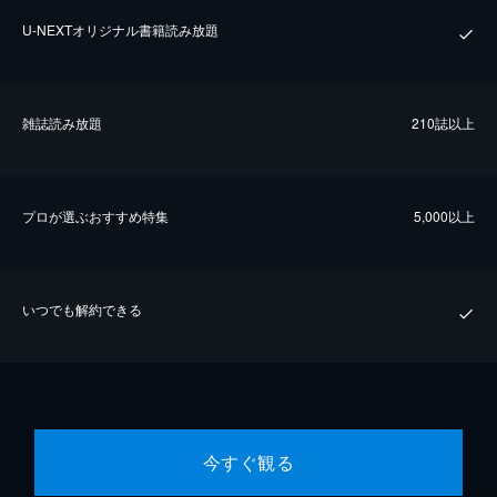
U-NEXTオリジナル書籍読み放題
雑誌読み放題
210誌以上
プロが選ぶおすすめ特集
5,000以上
いつでも解約できる
今すぐ観る