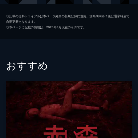
莉子
◎記載の無料トライアルは本ページ経由の新規登録に適用。無料期間終了後は通常料金で
自動更新となります。
ゆうたろう
◎本ページに記載の情報は、2026年8月現在のものです。
前田敦子
高橋ひとみ
田中俊介
おすすめ
麿赤兒
吹越満
望月歩
天木じゅん
淡梨
須田アンナ