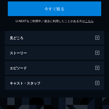
今すぐ観る
U-NEXTをご利用中／過去に利用したことがある方は
こちら
見どころ
ストーリー
エピソード
Love Will Tear Us Apart
キャスト・スタッフ
86分
出演
久保田紗友
青木柚