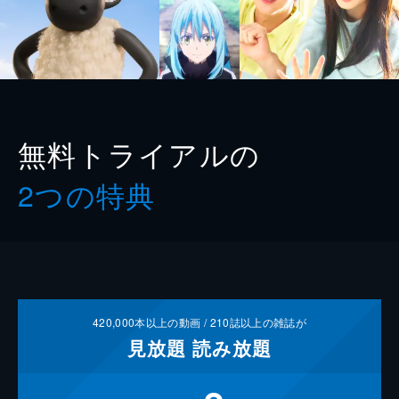
無料トライアルの
2つの特典
420,000
本以上の動画 /
210
誌以上の雑誌が
見放題
読み放題