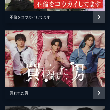
脚本
井上博貴
泉旅行に向かった伊織と穂高は会話の中でお
互いの恋愛事情に気まずくなるものの、親友
大島智衣
として温泉街での観光を楽しむが...。
不倫をコウカイしてます
24分
村上かのん
第5話 誰にもバレるな！ワタシがカレを推
さない理由 中編
日帰りだったはずの温泉旅行が急きょ宿泊に
なってしまった伊織と穂高。同じ部屋でひと
晩過ごすことになった2人の距離は少しずつ
縮まっていく一方、伊織の元カノとの関係が
原因で、穂高は恋心に迷いを抱く。
24分
第6話 誰にもバレるな！ワタシがカレを推
さない理由 後編
一緒に過ごす中で自分の気持ちに気づき、思
いを伝えた伊織にキスで答える穂高。そんな
買われた男
穂高は伊織に対してある気持ちを抱いてい
た。また、穂高目線から見るもう一つの物語
をお届け。穂高が伊織を推さない理由は...。
24分