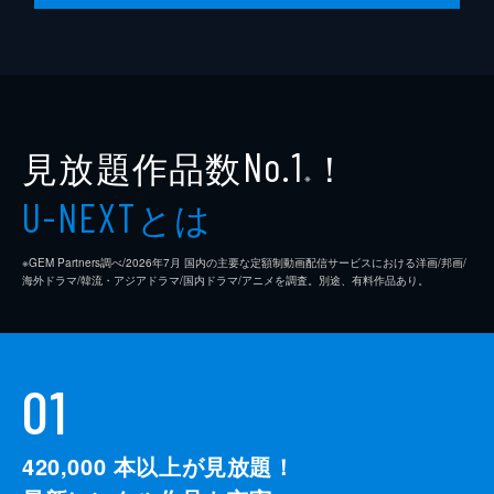
に行動を起こしたのだ。
24分
見放題作品数
！
No.1
※
とは
U-NEXT
※GEM Partners調べ/2026年7⽉ 国内の主要な定額制動画配信サービスにおける洋画/邦画/
海外ドラマ/韓流・アジアドラマ/国内ドラマ/アニメを調査。別途、有料作品あり。
01
420,000
本以上が見放題！