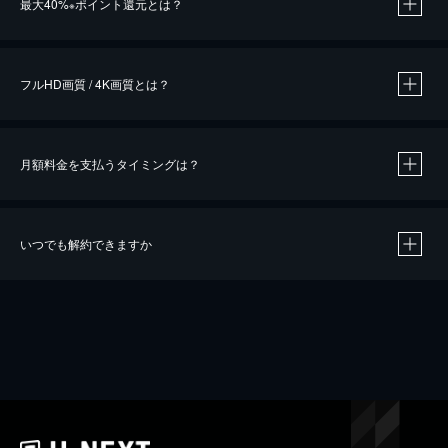
最大40%
ポイント還元とは？
※
※
作品によって必要なポイントが異なります。
フルHD画質 / 4K画質とは？
月額料金を支払うタイミングは？
※
40％ポイント還元の対象は、クレジットカード決済による作品の購入 / レンタルです。
※
iOSアプリのUコイン決済による作品の購入 / レンタルは、20％のポイント還元です。
※
還元の対象外となる決済方法や商品があります。くわしくは
こちら
をご確認ください。
いつでも解約できますか
こちら