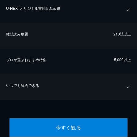
U-NEXTオリジナル書籍読み放題
雑誌読み放題
210誌以上
プロが選ぶおすすめ特集
5,000以上
いつでも解約できる
今すぐ観る