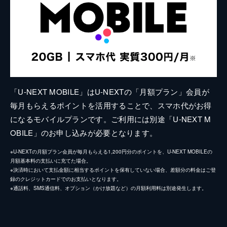
「U-NEXT MOBILE」はU-NEXTの「月額プラン」会員が
毎月もらえるポイントを活用することで、スマホ代がお得
になるモバイルプランです。ご利用には別途「U-NEXT M
OBILE」のお申し込みが必要となります。
※U-NEXTの月額プラン会員が毎月もらえる1,200円分のポイントを、U-NEXT MOBILEの
月額基本料の支払いに充てた場合。
※決済時において支払金額に相当するポイントを保有していない場合、差額分の料金はご登
録のクレジットカードでのお支払いとなります。
※通話料、SMS通信料、オプション（かけ放題など）の月額利用料は別途発生します。