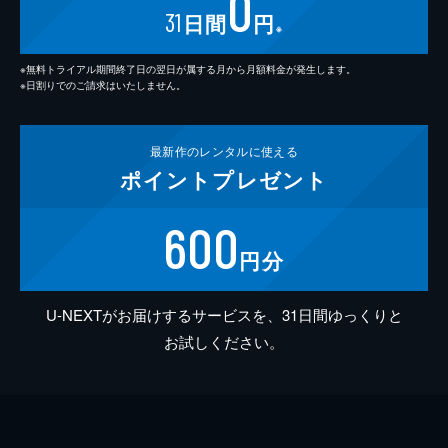
0
31
日間
円
※
※無料トライアル期間終了日の翌日が属する月から月額料金が発生します。
※日割りでのご請求はいたしません。
最新作の
レンタルに使える
ポイント
プレゼント
600
円分
U-NEXTがお届けするサービスを、31日間ゆっくりと
お試しください。