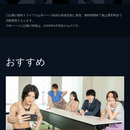
人・柳田凛を別れさせるために凛に近づく。
24分
高鶴桃羽
第2話 偽りの温泉旅行プロジェクト 中編
◎記載の無料トライアルは本ページ経由の新規登録に適用。無料期間終了後は通常料金で
自動更新となります。
別れさせ屋・優磨としてターゲットの凛と温
平野宏周
◎本ページに記載の情報は、2026年8月現在のものです。
泉旅行に向かう正樹。凛を落とした証拠を映
寺坂頼我
像に収めるべく、何とか部屋に隠しカメラを
セットした優磨は積極的に口説こうとする。
小松準弥
しかし、なかなかうまくいかない。
23分
北出流星
おすすめ
第3話 偽りの温泉旅行プロジェクト 後編
桝田幸希
温泉旅行の中で凛を口説こうとする優磨だ
が、社長への気持ちを諦められない凛は部屋
渋江譲二
を飛び出してしまう。失敗に終わったと思わ
れた別れさせ工作だが、証拠としてカメラに
蓼沼優衣
収められた映像には実は裏があった。
監督
山田晃久
23分
第4話 誰にもバレるな！ワタシがカレを推
井上博貴
さない理由 前編
元バイト仲間の森永伊織と花井穂高は友達以
山田雅史
上恋人未満の関係が続いていた。日帰りで温