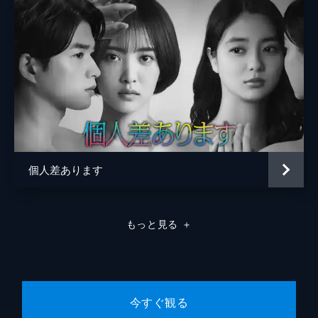
第7話 コールドムーンの夜に 前編
元彼の死から立ち直れずにいる女子大生・谷
口美月は、ウェブライターのバイトをしてい
る友人・山内智子からの依頼で、社会人の堂
山茂瑠と「温泉デート特集」の取材旅行をす
ることに。美月は乗り気ではなかったが...。
24分
第8話 コールドムーンの夜に 中編
美月とお泊まり温泉デートをすることになっ
た茂瑠は、実は複数の女性と同時に付き合う
個人差あります
チャラ男だった。あらゆる手段を使って美月
を落とそうとする茂瑠だが、不可解な現象が
起こりなかなかうまくいかない。
もっと見る
＋
24分
第9話 コールドムーンの夜に 後編
温泉デート中の茂瑠と美月の目の前に突如現
れたのは、3年前に交通事故で亡くなった美
月の元彼・真一だった。チャラ男の茂瑠の行
今すぐ観る
動を目の当たりにした真一は美月を守るため