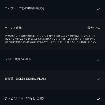
アカウントごとの機能制限設定
ポイント還元
最⼤40%
※
※
40％ポイント還元の対象は、クレジットカード決済による作品の購入 / レンタルです。
※
iOSアプリのUコイン決済による作品の購入 / レンタルは、20％のポイント還元です。
※
還元の対象外となる決済方法や商品があります。くわしくは
こちら
をご確認ください。
フルHD画質 / 4K画質
⾼⾳質（DOLBY DIGITAL PLUS）
テレビ / スマホ / PCなどに対応