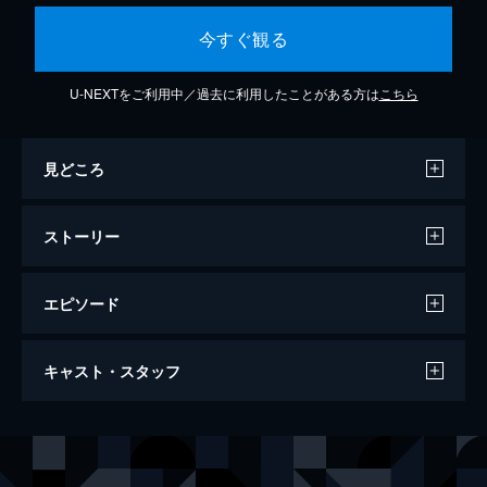
今すぐ観る
U-NEXTをご利用中／過去に利用したことがある方は
こちら
見どころ
ストーリー
エピソード
第1話 偽りの温泉旅行プロジェクト 前編
キャスト・スタッフ
売れない役者・堀口正樹は探偵事務所に勤め
る元カノ・三上渚への借金返済のため、別れ
させ屋の仕事を手伝うことに。風間優磨とい
出演
都丸紗也華
う偽名を使い、IT企業社長・古田真司と愛
豊田ルナ