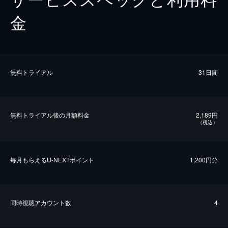
金
無料トライアル
31日間
無料トライアル後の⽉額料金
2,189円
（税込）
毎⽉もらえるU-NEXTポイント
1,200円分
同時視聴アカウント数
4