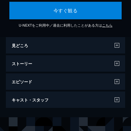
今すぐ観る
U-NEXTをご利用中／過去に利用したことがある方は
こちら
見どころ
ストーリー
エピソード
私の大嫌いな弟へ ブラザー＆シスター
キャスト・スタッフ
111分
出演
アリス
マリオン・コティヤール
ルイ
メルヴィル・プポー