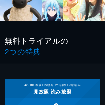
無料トライアルの
2つの特典
420,000
本以上の動画 /
210
誌以上の雑誌が
見放題
読み放題