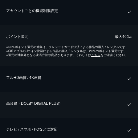
アカウントごとの機能制限設定
ポイント還元
最⼤40%
※
※
40％ポイント還元の対象は、クレジットカード決済による作品の購入 / レンタルです。
※
iOSアプリのUコイン決済による作品の購入 / レンタルは、20％のポイント還元です。
※
還元の対象外となる決済方法や商品があります。くわしくは
こちら
をご確認ください。
フルHD画質 / 4K画質
⾼⾳質（DOLBY DIGITAL PLUS）
テレビ / スマホ / PCなどに対応