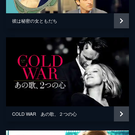
脚本
アルノー・デプレシャン
ジュリー・ペール
彼は秘密の女ともだち
音楽
グレゴワール・エッツェル
製作
パスカル・コシュトゥー
COLD WAR あの歌、２つの心