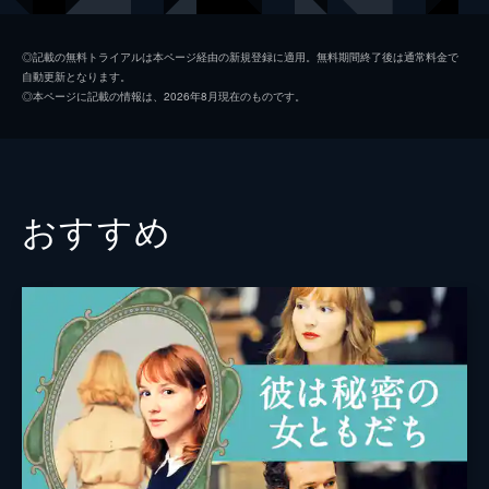
フォニア
ゴルシフテ・ファラハニ
◎記載の無料トライアルは本ページ経由の新規登録に適用。無料期間終了後は通常料金で
自動更新となります。
ズウィ
パトリック・ティムシット
◎本ページに記載の情報は、2026年8月現在のものです。
フィデル
バンジャマン・シクスー
アベル
ジョエル・キュドネック
ルチア
コスミナ・ストラタン
おすすめ
ボルクマン
フランシス・ルプレ
ジョゼフ
マックス・ベセット・ドゥ・マルグレーヴ
マリー＝ルイーズ
ニコレット・ピシュラル
ピエール
クレマン・エルヴュ＝レジェ
シモン
アレクサンドル・パヴロフ
監督
アルノー・デプレシャン