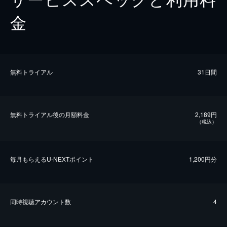
金
無料トライアル
31日間
無料トライアル後の⽉額料金
2,189円
（税込）
毎⽉もらえるU-NEXTポイント
1,200円分
同時視聴アカウント数
4