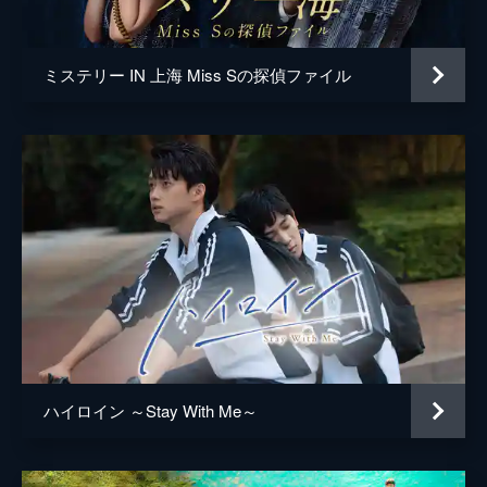
は犬猿の仲だった。ある日、光硯は謎の枯葉
が見えるようになるが...。
42分
ミステリー IN 上海 Miss Sの探偵ファイル
第5話 私よりきれい？
献体青年の刺青の宮女は、徐々にその姿が崩
れ始めていた。宮女は献体が腐敗してしまう
前に、青年の名前を調べてほしいと訴える。
宮女の願いを叶えようとする一永たちは、青
年を知るタクシー運転手を見つけるが...。
44分
第6話 心の一部
一永たちはタクシー運転手のおかげで、つい
に青年の素性を知る。一永は書の力で宮女を
救い、青年と宮女は初めて向きあうことが叶
う。2人の執念を救った一永は、自分の能力
で亡くなった父に会いたいと思い始める。
ハイロイン ～Stay With Me～
43分
第7話 同情はやめろ
歩道標識の男の子供を捜す一永たち。楮英の