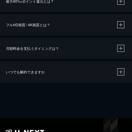
最大40%
ポイント還元とは？
※
※
作品によって必要なポイントが異なります。
フルHD画質 / 4K画質とは？
月額料金を支払うタイミングは？
※
40％ポイント還元の対象は、クレジットカード決済による作品の購入 / レンタルです。
※
iOSアプリのUコイン決済による作品の購入 / レンタルは、20％のポイント還元です。
※
還元の対象外となる決済方法や商品があります。くわしくは
こちら
をご確認ください。
いつでも解約できますか
こちら