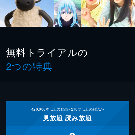
無料トライアルの
2つの特典
420,000
本以上の動画 /
210
誌以上の雑誌が
見放題
読み放題