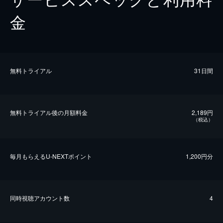
金
無料トライアル
31日間
無料トライアル後の⽉額料金
2,189円
（税込）
毎⽉もらえるU-NEXTポイント
1,200円分
同時視聴アカウント数
4