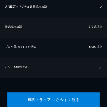
U-NEXTオリジナル書籍読み放題
雑誌読み放題
210誌以上
プロが選ぶおすすめ特集
5,000以上
いつでも解約できる
無料トライアルで 今すぐ観る