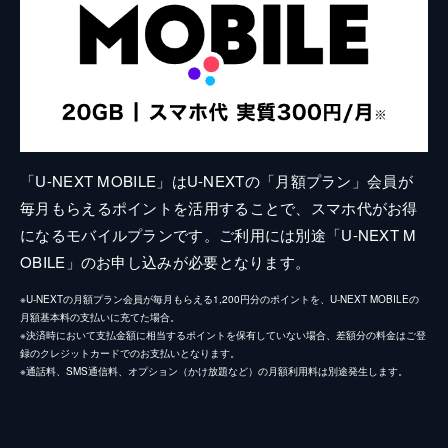
「U-NEXT MOBILE」はU-NEXTの「月額プラン」会員が
毎月もらえるポイントを活用することで、スマホ代がお得
になるモバイルプランです。ご利用には別途「U-NEXT M
OBILE」のお申し込みが必要となります。
※U-NEXTの月額プラン会員が毎月もらえる1,200円分のポイントを、U-NEXT MOBILEの
月額基本料の支払いに充てた場合。
※決済時において支払金額に相当するポイントを保有していない場合、差額分の料金はご登
録のクレジットカードでのお支払いとなります。
※通話料、SMS通信料、オプション（かけ放題など）の月額利用料は別途発生します。