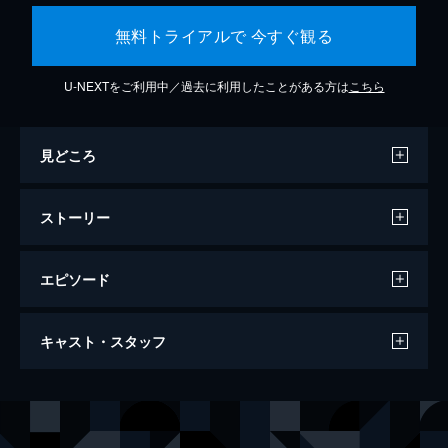
無料トライアルで 今すぐ観る
U-NEXTをご利用中／過去に利用したことがある方は
こちら
見どころ
ストーリー
エピソード
第1話 何がしたい
キャスト・スタッフ
蒲一永は、書道は得意だが勉強は苦手な17歳
の高校生。学校では不良だと思われている
が、書道家の祖父が運営する書道教室を手伝
出演
ツェン・ジンホア
っている。ある日、祖父、父と共に出かけた
ポン・チエンヨウ