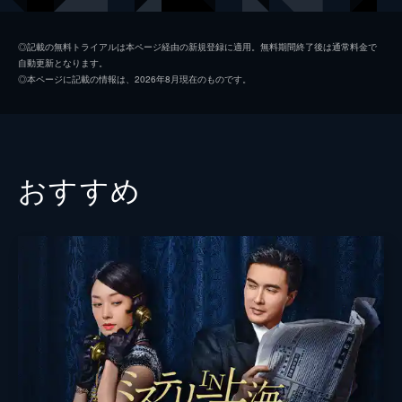
一永は、大事故に巻き込まれてしまう。
41分
ヴィヴィアン・ソン
第2話 実はいい人
◎記載の無料トライアルは本ページ経由の新規登録に適用。無料期間終了後は通常料金で
自動更新となります。
バイク事故が発生し、警官の陳楮英たちは運
監督
リン・グァンホイ
◎本ページに記載の情報は、2026年8月現在のものです。
転手の捜索を行っていた。同じ頃、町では化
け物の目撃証言が相次ぐ。そんななか、一永
は得意の書道を活かして家計を助けようと祖
父の取引先を回るが、相手にされず...。
43分
おすすめ
第3話 お前が好き
化け物が乗り移った体の持ち主・鄭立松の事
故には不明瞭な点があった。楮英は事故の原
因を探ろうと捜査を続ける。一方、一永の家
に隠れていた化け物が突然姿を消す。一永と
楮英は、駐輪場で化け物を見つけるが...。
42分
第4話 名前は？
一永の借家の隣に新たな親子が引っ越してく
る。失業した父と一緒に挨拶にきた息子は、
同じ高校に通っていた曹光硯で、一永と光硯