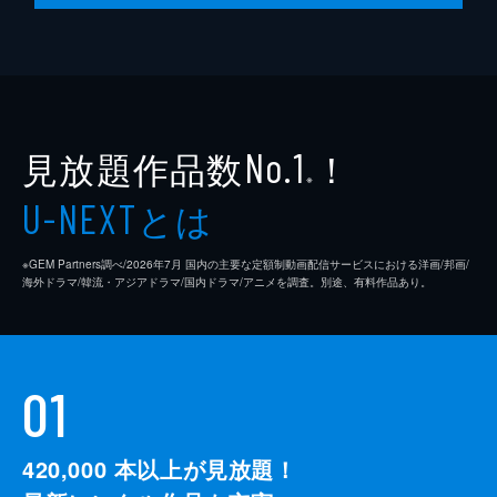
楮英の協力のもと、一永と光硯は行方不明に
なった雑貨店店主の娘を捜すことに。以前そ
の店で働いていた女性スタッフが怪しいとに
らむ一永は、彼女が経営しているカフェに何
か不穏なものを感じるが...。
45分
見放題作品数
！
No.1
※
とは
U-NEXT
※GEM Partners調べ/2026年7⽉ 国内の主要な定額制動画配信サービスにおける洋画/邦画/
海外ドラマ/韓流・アジアドラマ/国内ドラマ/アニメを調査。別途、有料作品あり。
01
420,000
本以上が見放題！