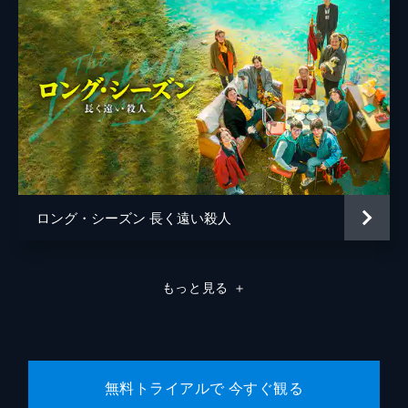
協力のおかげで、子供を誘拐したのは1年半
前に自らの子供を亡くした余鎮元であること
がわかる。一永と光硯は鎮元の自宅を訪れ、
彼の尾行を始めるが...。
41分
第8話 身勝手
現実に絶望し自殺を図った鎮元。だが目を覚
ますとそこは公園のベンチで、彼の横には一
永が座っていた。一永は鎮元にあることを話
し始める。事件が一段落した頃、一永は黒い
煙をまとった老女の夢を見るようになる。
ロング・シーズン 長く遠い殺人
44分
第9話 ここで寝る
夢の老女の正体に悩む一永には、もう一つ悩
もっと見る
＋
みがあった。それは、毎晩路上から一永の部
屋を見上げる女の子の存在で、彼女は新たな
訪問者だった。ある日、一永はその女の子の
人形が飾られている店を発見する。
44分
無料トライアルで 今すぐ観る
第10話 余計なお世話