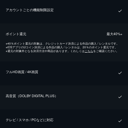
アカウントごとの機能制限設定
ポイント還元
最⼤40%
※
※
40％ポイント還元の対象は、クレジットカード決済による作品の購入 / レンタルです。
※
iOSアプリのUコイン決済による作品の購入 / レンタルは、20％のポイント還元です。
※
還元の対象外となる決済方法や商品があります。くわしくは
こちら
をご確認ください。
フルHD画質 / 4K画質
⾼⾳質（DOLBY DIGITAL PLUS）
テレビ / スマホ / PCなどに対応