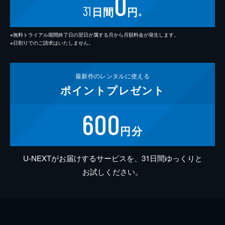
0
31
日間
円
※
※無料トライアル期間終了日の翌日が属する月から月額料金が発生します。
※日割りでのご請求はいたしません。
最新作の
レンタルに使える
ポイント
プレゼント
600
円分
U-NEXTがお届けするサービスを、31日間ゆっくりと
お試しください。